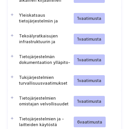
aikainen kirjaaminen
potilasasiakirjoihin
Yleiskatsaus
1
vaatimusta
tietojärjestelmiin ja
infrastruktuuriin
Tekoälyratkaisujen
1
vaatimusta
infrastruktuurin ja
laskentakapasiteetin
kartoitus
Tietojärjestelmän
1
vaatimusta
dokumentaation ylläpito-
ja suojausmenettely
Tukijärjestelmien
1
vaatimusta
turvallisuusvaatimukset
Tietojärjestelmien
1
vaatimusta
omistajan velvollisuudet
tietojärjestelmien osalta
Tietojärjestelmien ja -
6
vaatimusta
laitteiden käytöstä