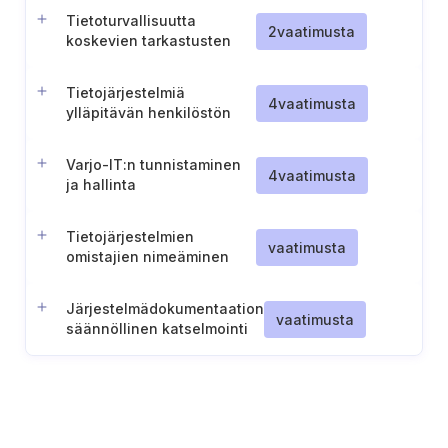
Tietoturvallisuutta
2
vaatimusta
koskevien tarkastusten
suorittaminen määräajoin
ja poikkeustilanteissa
Tietojärjestelmiä
4
vaatimusta
ylläpitävän henkilöstön
pätevyys ja vastuut
Varjo-IT:n tunnistaminen
4
vaatimusta
ja hallinta
Tietojärjestelmien
vaatimusta
omistajien nimeäminen
Järjestelmädokumentaation
vaatimusta
säännöllinen katselmointi