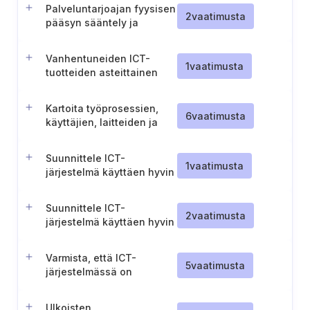
Palveluntarjoajan fyysisen
2
vaatimusta
pääsyn sääntely ja
valvonta ICT-tuotteiden
huollon yhteydessä
Vanhentuneiden ICT-
1
vaatimusta
tuotteiden asteittainen
poistaminen käytöstä
Kartoita työprosessien,
6
vaatimusta
käyttäjien, laitteiden ja
palveluiden välinen
tiedonkulku
Suunnittele ICT-
1
vaatimusta
järjestelmä käyttäen hyvin
integroitavia ICT-tuotteita
Suunnittele ICT-
2
vaatimusta
järjestelmä käyttäen hyvin
integroitavia ICT-tuotteita
Varmista, että ICT-
5
vaatimusta
järjestelmässä on
toteutettu tarvittavat
turvatoiminnot
Ulkoisten