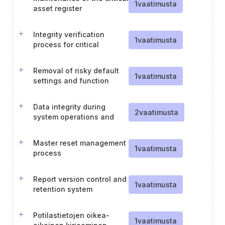
1
vaatimusta
asset register
Integrity verification
1
vaatimusta
process for critical
software
Removal of risky default
1
vaatimusta
settings and function
separation
Data integrity during
2
vaatimusta
system operations and
recovery
Master reset management
1
vaatimusta
process
Report version control and
1
vaatimusta
retention system
resilience
Potilastietojen oikea-
1
vaatimusta