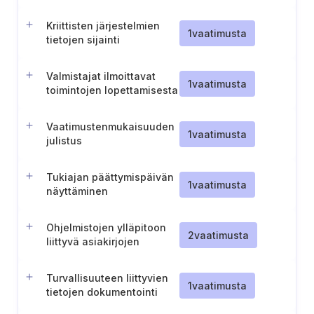
poistaminen
Kriittisten järjestelmien
1
vaatimusta
tietojen sijainti
Valmistajat ilmoittavat
1
vaatimusta
toimintojen lopettamisesta
Vaatimustenmukaisuuden
1
vaatimusta
julistus
Tukiajan päättymispäivän
1
vaatimusta
näyttäminen
Ohjelmistojen ylläpitoon
2
vaatimusta
liittyvä asiakirjojen
säilyttäminen
Turvallisuuteen liittyvien
1
vaatimusta
tietojen dokumentointi