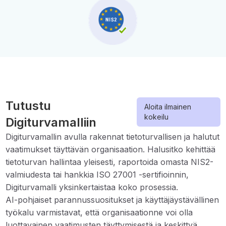
Tutustu
Aloita ilmainen
kokeilu
Digiturvamalliin
Digiturvamallin avulla rakennat tietoturvallisen ja halutut
vaatimukset täyttävän organisaation. Halusitko kehittää
tietoturvan hallintaa yleisesti, raportoida omasta NIS2-
valmiudesta tai hankkia ISO 27001 -sertifioinnin,
Digiturvamalli yksinkertaistaa koko prosessia.
AI-pohjaiset parannussuositukset ja käyttäjäystävällinen
työkalu varmistavat, että organisaationne voi olla
luottavainen vaatimusten täyttymisestä ja keskittyä