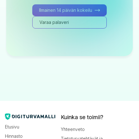
Ilmainen 14 päivän kokeilu
Varaa palaveri
Kuinka se toimii?
Etusivu
Yhteenveto
Hinnasto
Tietoturvatehtävät ja