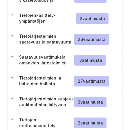
vikasietoisuus ja
toiminnallinen
käytettävyys
Tietojenkäsittely-
2
vaatimusta
ympäristöjen
turvallisuusdokumentaation
ylläpito
Tietojärjestelmien
26
vaatimusta
saatavuus ja saatavuutta
suojaavat menettelyt
Saatavuusvaatimuksia
1
vaatimusta
omaavien järjestelmien
valvonta
Tietojärjestelmien ja
27
vaatimusta
laitteiden hallinta
järjestelmienhallinnassa
Tietojärjestelmien suojaus
3
vaatimusta
auditointeihin liittyvien
testien aikana
Tietojen
2
vaatimusta
erottelumenettelyt