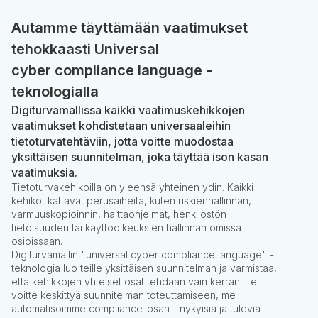
Autamme täyttämään vaatimukset
tehokkaasti Universal
cyber compliance language -
teknologialla
Digiturvamallissa kaikki vaatimuskehikkojen
vaatimukset kohdistetaan universaaleihin
tietoturvatehtäviin, jotta voitte muodostaa
yksittäisen suunnitelman, joka täyttää ison kasan
vaatimuksia.
Tietoturvakehikoilla on yleensä yhteinen ydin. Kaikki
kehikot kattavat perusaiheita, kuten riskienhallinnan,
varmuuskopioinnin, haittaohjelmat, henkilöstön
tietoisuuden tai käyttöoikeuksien hallinnan omissa
osioissaan.
Digiturvamallin "universal cyber compliance language" -
teknologia luo teille yksittäisen suunnitelman ja varmistaa,
että kehikkojen yhteiset osat tehdään vain kerran. Te
voitte keskittyä suunnitelman toteuttamiseen, me
automatisoimme compliance-osan - nykyisiä ja tulevia