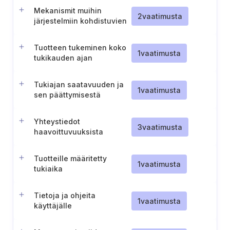
Mekanismit muihin
2
vaatimusta
järjestelmiin kohdistuvien
kielteisten vaikutusten
estämiseksi tai
Tuotteen tukeminen koko
minimoimiseksi
1
vaatimusta
tukikauden ajan
Tukiajan saatavuuden ja
1
vaatimusta
sen päättymisestä
ilmoittamisen
varmistaminen
Yhteystiedot
3
vaatimusta
haavoittuvuuksista
ilmoittamista varten
Tuotteille määritetty
1
vaatimusta
tukiaika
Tietoja ja ohjeita
1
vaatimusta
käyttäjälle