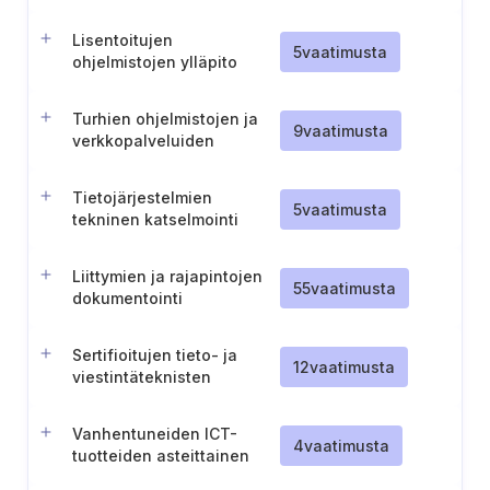
varmistusjärjestelmissä
(TL IV)
Lisentoitujen
5
vaatimusta
ohjelmistojen ylläpito
Turhien ohjelmistojen ja
9
vaatimusta
verkkopalveluiden
poistaminen
Tietojärjestelmien
5
vaatimusta
tekninen katselmointi
Liittymien ja rajapintojen
55
vaatimusta
dokumentointi
tietojärjestelmille
Sertifioitujen tieto- ja
12
vaatimusta
viestintäteknisten
tuotteiden, palvelujen ja
prosessien käyttö
Vanhentuneiden ICT-
4
vaatimusta
tuotteiden asteittainen
poistaminen käytöstä