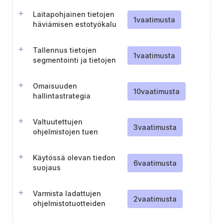
Laitapohjainen tietojen
1
vaatimusta
häviämisen estotyökalu
Tallennus tietojen
1
vaatimusta
segmentointi ja tietojen
käsittely
tarkaluonteisuuden
Omaisuuden
perusteella
10
vaatimusta
hallintastrategia
Valtuutettujen
3
vaatimusta
ohjelmistojen tuen
varmistaminen
Käytössä olevan tiedon
6
vaatimusta
suojaus
Varmista ladattujen
2
vaatimusta
ohjelmistotuotteiden
eheys