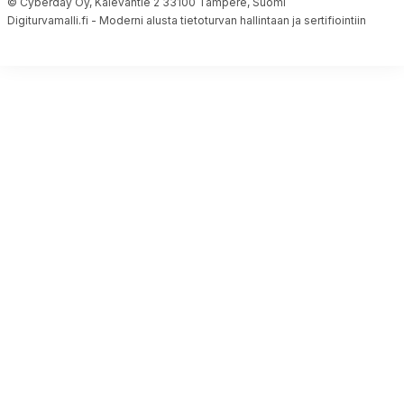
© Cyberday Oy, Kalevantie 2 33100 Tampere, Suomi
Digiturvamalli.fi - Moderni alusta tietoturvan hallintaan ja sertifiointiin