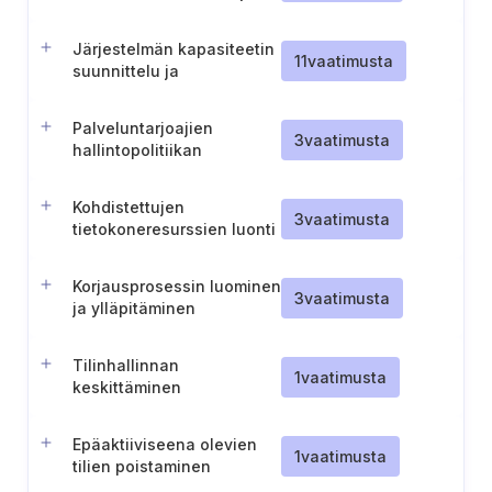
dokumentointi
Järjestelmän kapasiteetin
11
vaatimusta
suunnittelu ja
häiriönsietokyky
Palveluntarjoajien
3
vaatimusta
hallintopolitiikan
laatiminen ja ylläpitäminen
Kohdistettujen
3
vaatimusta
tietokoneresurssien luonti
ja ylläpito kaikkea
hallinnollista työtä varten
Korjausprosessin luominen
3
vaatimusta
ja ylläpitäminen
Tilinhallinnan
1
vaatimusta
keskittäminen
Epäaktiiviseena olevien
1
vaatimusta
tilien poistaminen
käytöstä