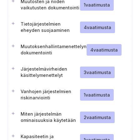
Muutosten ja niiden
1
vaatimusta
vaikutusten dokumentointi
digitaalisiin elementteihin
Tietojärjestelmien
4
vaatimusta
eheyden suojaaminen
Muutoksenhallintamenettelyn
4
vaatimusta
dokumentointi
Järjestelmävirheiden
3
vaatimusta
käsittelymenettelyt
Vanhojen järjestelmien
1
vaatimusta
riskinarviointi
Miten järjestelmän
2
vaatimusta
ominaisuuksia käytetään
Kapasiteetin ja
1
vaatimusta