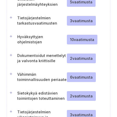
5
vaatimusta
järjestelmäyhteyksien
turvallisuuden
varmistaminen
Tietojärjestelmien
3
vaatimusta
tarkastusvaatimusten
määrittely
Hyväksyttyjen
10
vaatimusta
ohjelmistojen
hallintaprosessi
Dokumentoidut menettelyt
2
vaatimusta
ja valvonta kriittisille
järjestelmänvalvojan
toiminnoille käytetyissä
Vähimmän
tietojärjestelmissä
6
vaatimusta
toiminnallisuuden periaate
järjestelmissä
Sietokykyä edistävien
2
vaatimusta
toimintojen toteuttaminen
Tietojärjestelmien
3
vaatimusta