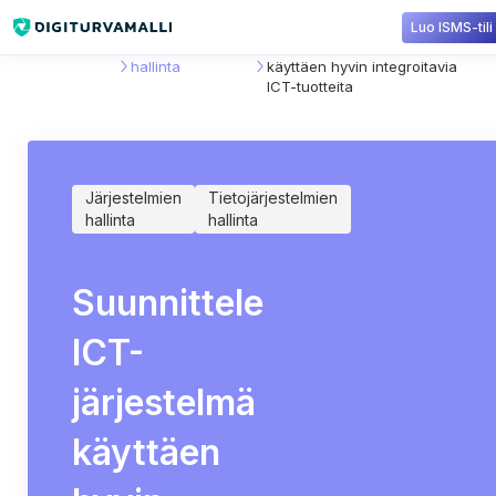
Luo ISMS-tili
Sisältökirjasto
Tietojärjestelmien
Suunnittele ICT-järjestelmä
hallinta
käyttäen hyvin integroitavia
ICT-tuotteita
Järjestelmien
Tietojärjestelmien
hallinta
hallinta
Suunnittele
ICT-
järjestelmä
käyttäen