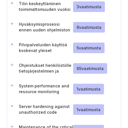
ilmoitusprosessi
Tilin keskeyttäminen
3
vaatimusta
toimimattomuuden vuoksi
Hyväksymisprosessi
6
vaatimusta
ennen uuden ohjelmiston
käyttöönottoa
Pilvipalveluiden käyttöä
5
vaatimusta
koskevat yleiset
periaatteet
Ohjeistukset henkilöstölle
65
vaatimusta
tietojärjestelmien ja
tunnistautumistietojen
käyttöön liittyen
System performance and
1
vaatimusta
resource monitoring
Server hardening against
1
vaatimusta
unauthorized code
execution
Maintenance of the critical