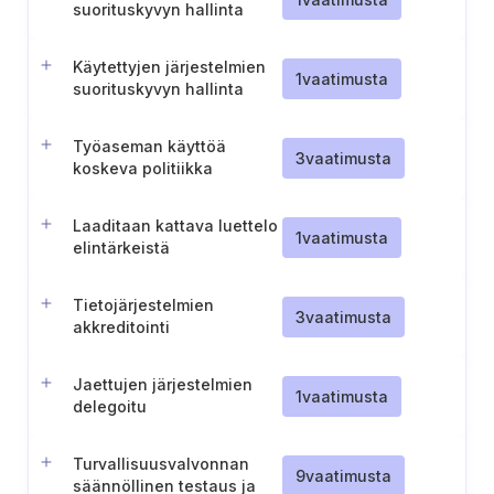
suorituskyvyn hallinta
Käytettyjen järjestelmien
1
vaatimusta
suorituskyvyn hallinta
Työaseman käyttöä
3
vaatimusta
koskeva politiikka
Laaditaan kattava luettelo
1
vaatimusta
elintärkeistä
infrastruktuuripisteistä
Tietojärjestelmien
3
vaatimusta
akkreditointi
Jaettujen järjestelmien
1
vaatimusta
delegoitu
turvallisuusvalvonta
Turvallisuusvalvonnan
9
vaatimusta
säännöllinen testaus ja