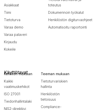
Asiakkaat
toteutus
Tiimi
Dokumennoin työkalut
Tietoturva
Henkilöstön digiturvaohjeet
Varaa demo
Automatisoitu raportointi
Varaa palaveri
Kirjaudu
Kokeile
Käyttötavat
Kehikon mukaan
Teeman mukaan
Kaikki
Tietoturvariskien
vaatimuskehikot
hallinta
ISO 27001
Henkilöstön
tietoisuus
Tiedonhallintalaki
Compliance-
NIS2-direktiivi