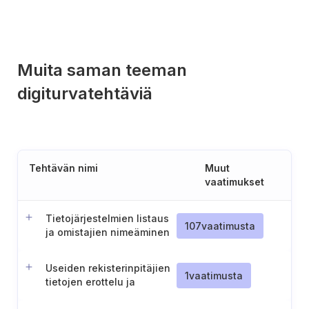
Muita saman teeman
digiturvatehtäviä
Tehtävän nimi
Muut
vaatimukset
Tietojärjestelmien listaus
107
vaatimusta
ja omistajien nimeäminen
Useiden rekisterinpitäjien
1
vaatimusta
tietojen erottelu ja
tietoturvaloukkausten