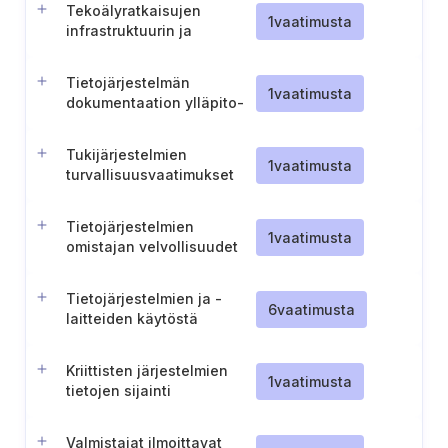
Tekoälyratkaisujen
1
vaatimusta
infrastruktuurin ja
laskentakapasiteetin
kartoitus
Tietojärjestelmän
1
vaatimusta
dokumentaation ylläpito-
ja suojausmenettely
Tukijärjestelmien
1
vaatimusta
turvallisuusvaatimukset
Tietojärjestelmien
1
vaatimusta
omistajan velvollisuudet
tietojärjestelmien osalta
Tietojärjestelmien ja -
6
vaatimusta
laitteiden käytöstä
poistaminen
Kriittisten järjestelmien
1
vaatimusta
tietojen sijainti
Valmistajat ilmoittavat