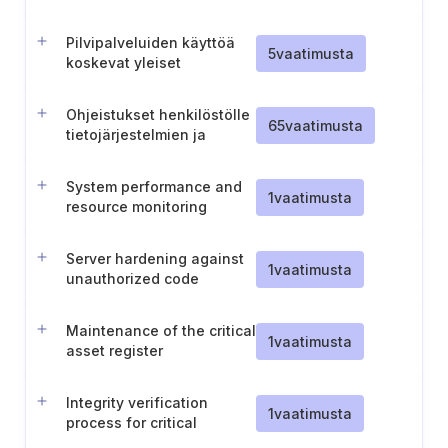
käyttöönottoa
Pilvipalveluiden käyttöä
5
vaatimusta
koskevat yleiset
periaatteet
Ohjeistukset henkilöstölle
65
vaatimusta
tietojärjestelmien ja
tunnistautumistietojen
käyttöön liittyen
System performance and
1
vaatimusta
resource monitoring
Server hardening against
1
vaatimusta
unauthorized code
execution
Maintenance of the critical
1
vaatimusta
asset register
Integrity verification
1
vaatimusta
process for critical
software