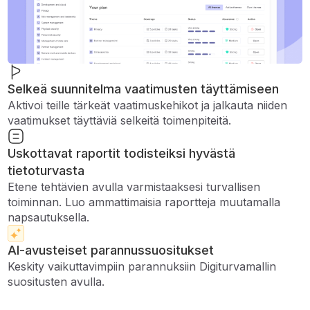
Selkeä suunnitelma vaatimusten täyttämiseen
Aktivoi teille tärkeät vaatimuskehikot ja jalkauta niiden
vaatimukset täyttäviä selkeitä toimenpiteitä.
Uskottavat raportit todisteiksi hyvästä
tietoturvasta
Etene tehtävien avulla varmistaaksesi turvallisen
toiminnan. Luo ammattimaisia ​​raportteja muutamalla
napsautuksella.
AI-avusteiset parannussuositukset
Keskity vaikuttavimpiin parannuksiin Digiturvamallin
suositusten avulla.