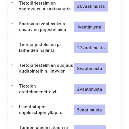
Tietojärjestelmien
26
vaatimusta
saatavuus ja saatavuutta
suojaavat menettelyt
Saatavuusvaatimuksia
1
vaatimusta
omaavien järjestelmien
valvonta
Tietojärjestelmien ja
27
vaatimusta
laitteiden hallinta
järjestelmienhallinnassa
Tietojärjestelmien suojaus
3
vaatimusta
auditointeihin liittyvien
testien aikana
Tietojen
2
vaatimusta
erottelumenettelyt
varmistusjärjestelmissä
(TL IV)
Lisentoitujen
5
vaatimusta
ohjelmistojen ylläpito
Turhien ohjelmistojen ja