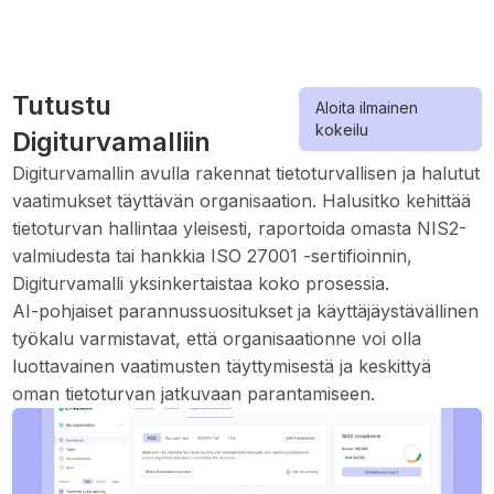
Tutustu
Aloita ilmainen
kokeilu
Digiturvamalliin
Digiturvamallin avulla rakennat tietoturvallisen ja halutut
vaatimukset täyttävän organisaation. Halusitko kehittää
tietoturvan hallintaa yleisesti, raportoida omasta NIS2-
valmiudesta tai hankkia ISO 27001 -sertifioinnin,
Digiturvamalli yksinkertaistaa koko prosessia.
AI-pohjaiset parannussuositukset ja käyttäjäystävällinen
työkalu varmistavat, että organisaationne voi olla
luottavainen vaatimusten täyttymisestä ja keskittyä
oman tietoturvan jatkuvaan parantamiseen.