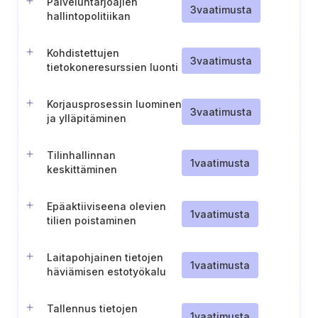
Palveluntarjoajien
3
vaatimusta
hallintopolitiikan
laatiminen ja ylläpitäminen
Kohdistettujen
3
vaatimusta
tietokoneresurssien luonti
ja ylläpito kaikkea
hallinnollista työtä varten
Korjausprosessin luominen
3
vaatimusta
ja ylläpitäminen
Tilinhallinnan
1
vaatimusta
keskittäminen
Epäaktiiviseena olevien
1
vaatimusta
tilien poistaminen
käytöstä
Laitapohjainen tietojen
1
vaatimusta
häviämisen estotyökalu
Tallennus tietojen
1
vaatimusta