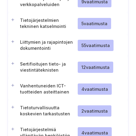
9
vaatimusta
verkkopalveluiden
poistaminen
Tietojärjestelmien
5
vaatimusta
tekninen katselmointi
Liittymien ja rajapintojen
55
vaatimusta
dokumentointi
tietojärjestelmille
Sertifioitujen tieto- ja
12
vaatimusta
viestintäteknisten
tuotteiden, palvelujen ja
prosessien käyttö
Vanhentuneiden ICT-
4
vaatimusta
tuotteiden asteittainen
poistaminen käytöstä
Tietoturvallisuutta
2
vaatimusta
koskevien tarkastusten
suorittaminen määräajoin
ja poikkeustilanteissa
Tietojärjestelmiä
4
vaatimusta
ylläpitävän henkilöstön