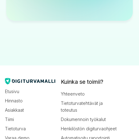
Kuinka se toimii?
Etusivu
Yhteenveto
Hinnasto
Tietoturvatehtävät ja
Asiakkaat
toteutus
Tiimi
Dokumennoin työkalut
Tietoturva
Henkilöstön digiturvaohjeet
Varaa demo
Automatisoitu raportointi