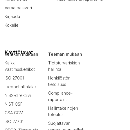
Varaa palaveri
Kirjaudu
Kokeile
Käyttötavat
Kehikon mukaan
Teeman mukaan
Kaikki
Tietoturvariskien
vaatimuskehikot
hallinta
ISO 27001
Henkilöstön
tietoisuus
Tiedonhallintalaki
Compliance-
NIS2-direktiivi
raportointi
NIST CSF
Hallintakeinojen
CSA CCM
toteutus
ISO 27701
Suojattavan
omaisuuden hallinta