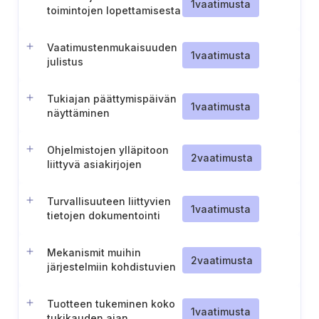
1
vaatimusta
toimintojen lopettamisesta
Vaatimustenmukaisuuden
1
vaatimusta
julistus
Tukiajan päättymispäivän
1
vaatimusta
näyttäminen
Ohjelmistojen ylläpitoon
2
vaatimusta
liittyvä asiakirjojen
säilyttäminen
Turvallisuuteen liittyvien
1
vaatimusta
tietojen dokumentointi
Mekanismit muihin
2
vaatimusta
järjestelmiin kohdistuvien
kielteisten vaikutusten
estämiseksi tai
Tuotteen tukeminen koko
minimoimiseksi
1
vaatimusta
tukikauden ajan