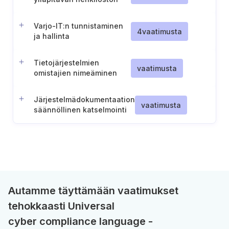
pätevyys ja vastuut
Varjo-IT:n tunnistaminen
4
vaatimusta
ja hallinta
Tietojärjestelmien
vaatimusta
omistajien nimeäminen
Järjestelmädokumentaation
vaatimusta
säännöllinen katselmointi
Autamme täyttämään vaatimukset
tehokkaasti Universal
cyber compliance language -