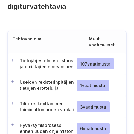
digiturvatehtäviä
Tehtävän nimi
Muut
vaatimukset
Tietojärjestelmien listaus
107
vaatimusta
ja omistajien nimeäminen
Useiden rekisterinpitäjien
1
vaatimusta
tietojen erottelu ja
tietoturvaloukkausten
ilmoitusprosessi
Tilin keskeyttäminen
3
vaatimusta
toimimattomuuden vuoksi
Hyväksymisprosessi
6
vaatimusta
ennen uuden ohjelmiston