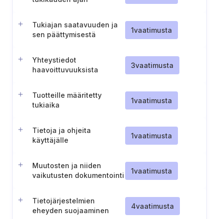
Tukiajan saatavuuden ja
1
vaatimusta
sen päättymisestä
ilmoittamisen
varmistaminen
Yhteystiedot
3
vaatimusta
haavoittuvuuksista
ilmoittamista varten
Tuotteille määritetty
1
vaatimusta
tukiaika
Tietoja ja ohjeita
1
vaatimusta
käyttäjälle
Muutosten ja niiden
1
vaatimusta
vaikutusten dokumentointi
digitaalisiin elementteihin
Tietojärjestelmien
4
vaatimusta
eheyden suojaaminen