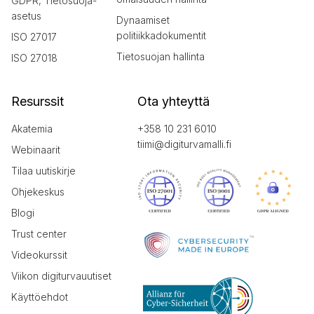
GDPR, Tietosuoja-
asetus
Dynaamiset
politiikkadokumentit
ISO 27017
Tietosuojan hallinta
ISO 27018
Resurssit
Ota yhteyttä
Akatemia
+358 10 231 6010
tiimi@digiturvamalli.fi
Webinaarit
Tilaa uutiskirje
Ohjekeskus
Blogi
Trust center
Videokurssit
Viikon digiturvauutiset
Käyttöehdot