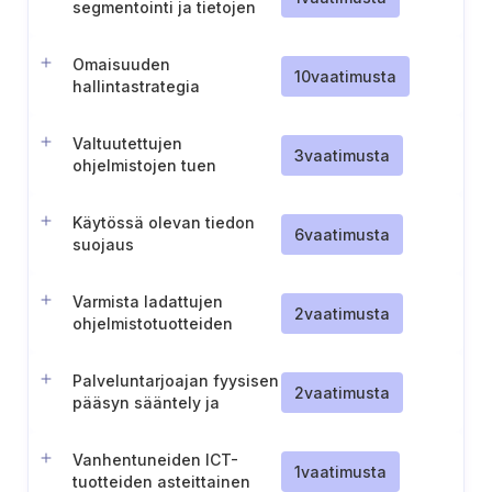
segmentointi ja tietojen
käsittely
tarkaluonteisuuden
Omaisuuden
perusteella
10
vaatimusta
hallintastrategia
Valtuutettujen
3
vaatimusta
ohjelmistojen tuen
varmistaminen
Käytössä olevan tiedon
6
vaatimusta
suojaus
Varmista ladattujen
2
vaatimusta
ohjelmistotuotteiden
eheys
Palveluntarjoajan fyysisen
2
vaatimusta
pääsyn sääntely ja
valvonta ICT-tuotteiden
huollon yhteydessä
Vanhentuneiden ICT-
1
vaatimusta
tuotteiden asteittainen