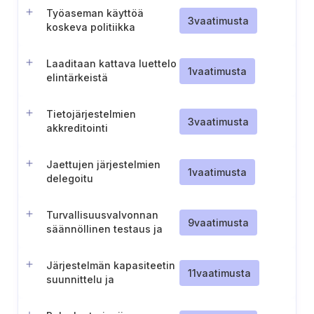
Työaseman käyttöä
3
vaatimusta
koskeva politiikka
Laaditaan kattava luettelo
1
vaatimusta
elintärkeistä
infrastruktuuripisteistä
Tietojärjestelmien
3
vaatimusta
akkreditointi
Jaettujen järjestelmien
1
vaatimusta
delegoitu
turvallisuusvalvonta
Turvallisuusvalvonnan
9
vaatimusta
säännöllinen testaus ja
dokumentointi
Järjestelmän kapasiteetin
11
vaatimusta
suunnittelu ja
häiriönsietokyky