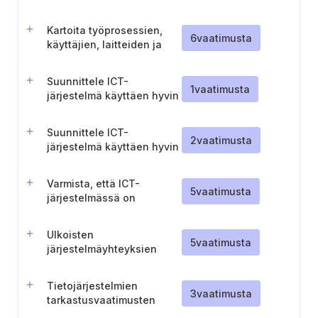
poistaminen käytöstä
Kartoita työprosessien,
6
vaatimusta
käyttäjien, laitteiden ja
palveluiden välinen
tiedonkulku
Suunnittele ICT-
1
vaatimusta
järjestelmä käyttäen hyvin
integroitavia ICT-tuotteita
Suunnittele ICT-
2
vaatimusta
järjestelmä käyttäen hyvin
integroitavia ICT-tuotteita
Varmista, että ICT-
5
vaatimusta
järjestelmässä on
toteutettu tarvittavat
turvatoiminnot
Ulkoisten
5
vaatimusta
järjestelmäyhteyksien
turvallisuuden
varmistaminen
Tietojärjestelmien
3
vaatimusta
tarkastusvaatimusten
määrittely