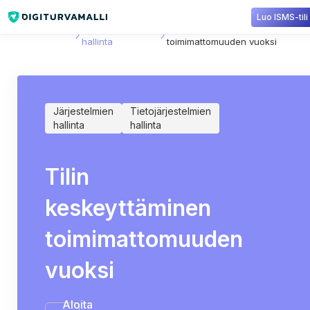
Luo ISMS-tili
Sisältökirjasto
Tietojärjestelmien
Tilin keskeyttäminen
hallinta
toimimattomuuden vuoksi
Järjestelmien
Tietojärjestelmien
hallinta
hallinta
Tilin
keskeyttäminen
toimimattomuuden
vuoksi
Aloita