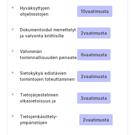
Hyväksyttyjen
10
vaatimusta
ohjelmistojen
hallintaprosessi
Dokumentoidut menettelyt
2
vaatimusta
ja valvonta kriittisille
järjestelmänvalvojan
toiminnoille käytetyissä
Vähimmän
tietojärjestelmissä
6
vaatimusta
toiminnallisuuden periaate
järjestelmissä
Sietokykyä edistävien
2
vaatimusta
toimintojen toteuttaminen
Tietojärjestelmien
3
vaatimusta
vikasietoisuus ja
toiminnallinen
käytettävyys
Tietojenkäsittely-
2
vaatimusta
ympäristöjen
turvallisuusdokumentaation
ylläpito