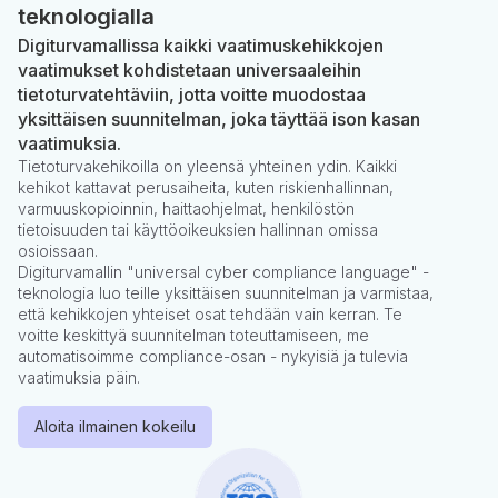
teknologialla
Digiturvamallissa kaikki vaatimuskehikkojen
vaatimukset kohdistetaan universaaleihin
tietoturvatehtäviin, jotta voitte muodostaa
yksittäisen suunnitelman, joka täyttää ison kasan
vaatimuksia.
Tietoturvakehikoilla on yleensä yhteinen ydin. Kaikki
kehikot kattavat perusaiheita, kuten riskienhallinnan,
varmuuskopioinnin, haittaohjelmat, henkilöstön
tietoisuuden tai käyttöoikeuksien hallinnan omissa
osioissaan.
Digiturvamallin "universal cyber compliance language" -
teknologia luo teille yksittäisen suunnitelman ja varmistaa,
että kehikkojen yhteiset osat tehdään vain kerran. Te
voitte keskittyä suunnitelman toteuttamiseen, me
automatisoimme compliance-osan - nykyisiä ja tulevia
vaatimuksia päin.
Aloita ilmainen kokeilu