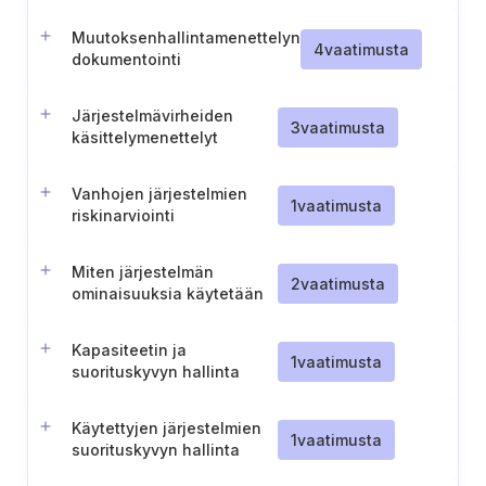
Muutoksenhallintamenettelyn
4
vaatimusta
dokumentointi
Järjestelmävirheiden
3
vaatimusta
käsittelymenettelyt
Vanhojen järjestelmien
1
vaatimusta
riskinarviointi
Miten järjestelmän
2
vaatimusta
ominaisuuksia käytetään
Kapasiteetin ja
1
vaatimusta
suorituskyvyn hallinta
Käytettyjen järjestelmien
1
vaatimusta
suorituskyvyn hallinta