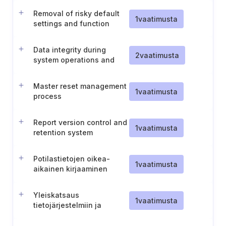
Removal of risky default
1
vaatimusta
settings and function
separation
Data integrity during
2
vaatimusta
system operations and
recovery
Master reset management
1
vaatimusta
process
Report version control and
1
vaatimusta
retention system
resilience
Potilastietojen oikea-
1
vaatimusta
aikainen kirjaaminen
potilasasiakirjoihin
Yleiskatsaus
1
vaatimusta
tietojärjestelmiin ja
infrastruktuuriin