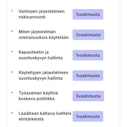
Vanhojen järjestelmien
1
vaatimusta
riskinarviointi
Miten järjestelmän
2
vaatimusta
ominaisuuksia käytetään
Kapasiteetin ja
1
vaatimusta
suorituskyvyn hallinta
Käytettyjen järjestelmien
1
vaatimusta
suorituskyvyn hallinta
Työaseman käyttöä
3
vaatimusta
koskeva politiikka
Laaditaan kattava luettelo
1
vaatimusta
elintärkeistä
infrastruktuuripisteistä