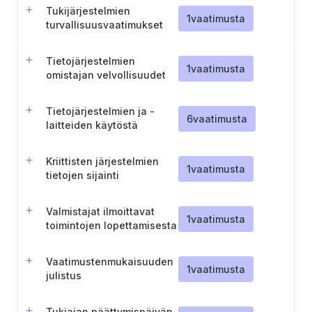
Tukijärjestelmien
1
vaatimusta
turvallisuusvaatimukset
Tietojärjestelmien
1
vaatimusta
omistajan velvollisuudet
tietojärjestelmien osalta
Tietojärjestelmien ja -
6
vaatimusta
laitteiden käytöstä
poistaminen
Kriittisten järjestelmien
1
vaatimusta
tietojen sijainti
Valmistajat ilmoittavat
1
vaatimusta
toimintojen lopettamisesta
Vaatimustenmukaisuuden
1
vaatimusta
julistus
Tukiajan päättymispäivän