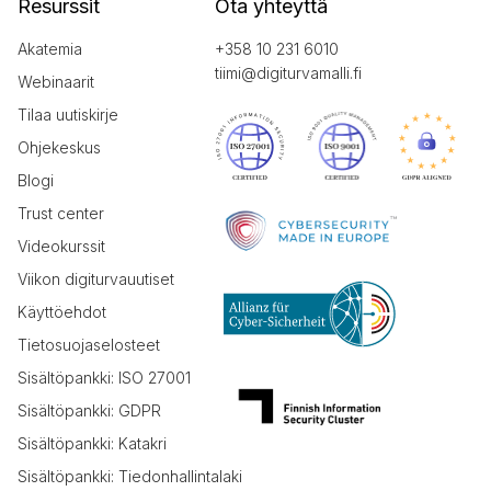
Resurssit
Ota yhteyttä
Akatemia
+358 10 231 6010
tiimi@digiturvamalli.fi
Webinaarit
Tilaa uutiskirje
Ohjekeskus
Blogi
Trust center
Videokurssit
Viikon digiturvauutiset
Käyttöehdot
Tietosuojaselosteet
Sisältöpankki: ISO 27001
Sisältöpankki: GDPR
Sisältöpankki: Katakri
Sisältöpankki: Tiedonhallintalaki