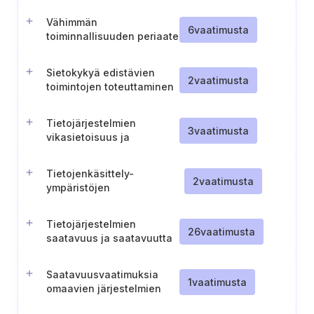
toiminnoille käytetyissä
Vähimmän
tietojärjestelmissä
6
vaatimusta
toiminnallisuuden periaate
järjestelmissä
Sietokykyä edistävien
2
vaatimusta
toimintojen toteuttaminen
Tietojärjestelmien
3
vaatimusta
vikasietoisuus ja
toiminnallinen
käytettävyys
Tietojenkäsittely-
2
vaatimusta
ympäristöjen
turvallisuusdokumentaation
ylläpito
Tietojärjestelmien
26
vaatimusta
saatavuus ja saatavuutta
suojaavat menettelyt
Saatavuusvaatimuksia
1
vaatimusta
omaavien järjestelmien
valvonta