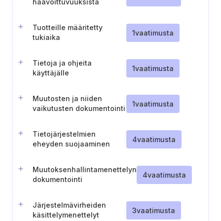
haavoittuvuuksista
ilmoittamista varten
Tuotteille määritetty
1
vaatimusta
tukiaika
Tietoja ja ohjeita
1
vaatimusta
käyttäjälle
Muutosten ja niiden
1
vaatimusta
vaikutusten dokumentointi
digitaalisiin elementteihin
Tietojärjestelmien
4
vaatimusta
eheyden suojaaminen
Muutoksenhallintamenettelyn
4
vaatimusta
dokumentointi
Järjestelmävirheiden
3
vaatimusta
käsittelymenettelyt