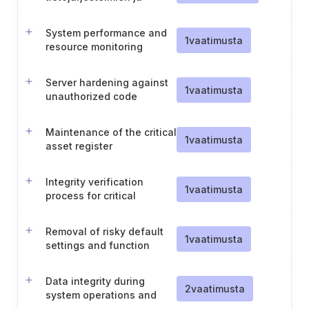
tunnistautumistietojen
käyttöön liittyen
System performance and
1
vaatimusta
resource monitoring
Server hardening against
1
vaatimusta
unauthorized code
execution
Maintenance of the critical
1
vaatimusta
asset register
Integrity verification
1
vaatimusta
process for critical
software
Removal of risky default
1
vaatimusta
settings and function
separation
Data integrity during
2
vaatimusta
system operations and
recovery