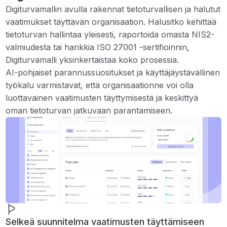
Digiturvamallin avulla rakennat tietoturvallisen ja halutut
vaatimukset täyttävän organisaation. Halusitko kehittää
tietoturvan hallintaa yleisesti, raportoida omasta NIS2-
valmiudesta tai hankkia ISO 27001 -sertifioinnin,
Digiturvamalli yksinkertaistaa koko prosessia.
AI-pohjaiset parannussuositukset ja käyttäjäystävällinen
työkalu varmistavat, että organisaationne voi olla
luottavainen vaatimusten täyttymisestä ja keskittyä
oman tietoturvan jatkuvaan parantamiseen.
Selkeä suunnitelma vaatimusten täyttämiseen