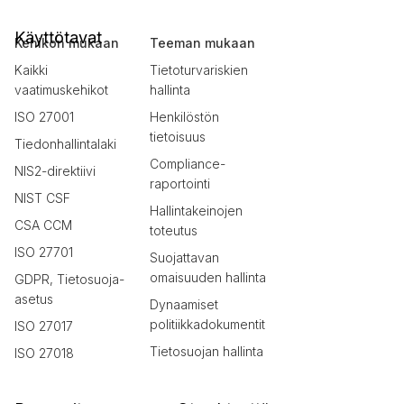
Käyttötavat
Kehikon mukaan
Teeman mukaan
Kaikki
Tietoturvariskien
vaatimuskehikot
hallinta
ISO 27001
Henkilöstön
tietoisuus
Tiedonhallintalaki
Compliance-
NIS2-direktiivi
raportointi
NIST CSF
Hallintakeinojen
CSA CCM
toteutus
ISO 27701
Suojattavan
omaisuuden hallinta
GDPR, Tietosuoja-
asetus
Dynaamiset
politiikkadokumentit
ISO 27017
Tietosuojan hallinta
ISO 27018