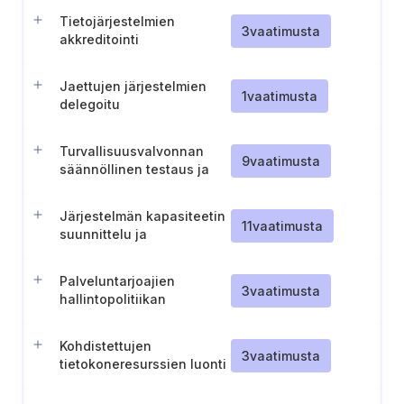
Tietojärjestelmien
3
vaatimusta
akkreditointi
Jaettujen järjestelmien
1
vaatimusta
delegoitu
turvallisuusvalvonta
Turvallisuusvalvonnan
9
vaatimusta
säännöllinen testaus ja
dokumentointi
Järjestelmän kapasiteetin
11
vaatimusta
suunnittelu ja
häiriönsietokyky
Palveluntarjoajien
3
vaatimusta
hallintopolitiikan
laatiminen ja ylläpitäminen
Kohdistettujen
3
vaatimusta
tietokoneresurssien luonti
ja ylläpito kaikkea
hallinnollista työtä varten