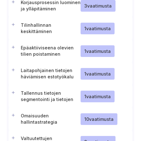
Korjausprosessin luominen
3
vaatimusta
ja ylläpitäminen
Tilinhallinnan
1
vaatimusta
keskittäminen
Epäaktiiviseena olevien
1
vaatimusta
tilien poistaminen
käytöstä
Laitapohjainen tietojen
1
vaatimusta
häviämisen estotyökalu
Tallennus tietojen
1
vaatimusta
segmentointi ja tietojen
käsittely
tarkaluonteisuuden
Omaisuuden
perusteella
10
vaatimusta
hallintastrategia
Valtuutettujen