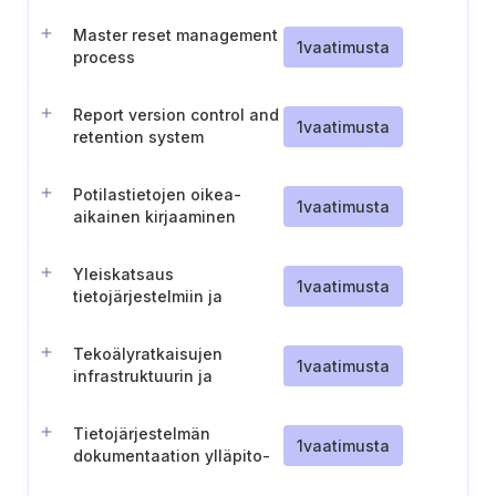
Master reset management
1
vaatimusta
process
Report version control and
1
vaatimusta
retention system
resilience
Potilastietojen oikea-
1
vaatimusta
aikainen kirjaaminen
potilasasiakirjoihin
Yleiskatsaus
1
vaatimusta
tietojärjestelmiin ja
infrastruktuuriin
Tekoälyratkaisujen
1
vaatimusta
infrastruktuurin ja
laskentakapasiteetin
kartoitus
Tietojärjestelmän
1
vaatimusta
dokumentaation ylläpito-
ja suojausmenettely