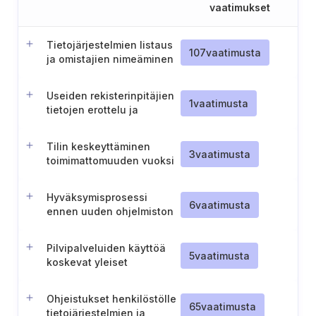
vaatimukset
Tietojärjestelmien listaus
107
vaatimusta
ja omistajien nimeäminen
Useiden rekisterinpitäjien
1
vaatimusta
tietojen erottelu ja
tietoturvaloukkausten
ilmoitusprosessi
Tilin keskeyttäminen
3
vaatimusta
toimimattomuuden vuoksi
Hyväksymisprosessi
6
vaatimusta
ennen uuden ohjelmiston
käyttöönottoa
Pilvipalveluiden käyttöä
5
vaatimusta
koskevat yleiset
periaatteet
Ohjeistukset henkilöstölle
65
vaatimusta
tietojärjestelmien ja