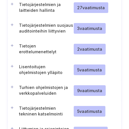
Tietojärjestelmien ja
27
vaatimusta
laitteiden hallinta
järjestelmienhallinnassa
Tietojärjestelmien suojaus
3
vaatimusta
auditointeihin liittyvien
testien aikana
Tietojen
2
vaatimusta
erottelumenettelyt
varmistusjärjestelmissä
(TL IV)
Lisentoitujen
5
vaatimusta
ohjelmistojen ylläpito
Turhien ohjelmistojen ja
9
vaatimusta
verkkopalveluiden
poistaminen
Tietojärjestelmien
5
vaatimusta
tekninen katselmointi
Liittymien ja rajapintojen