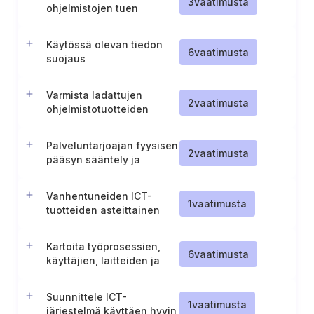
3
vaatimusta
ohjelmistojen tuen
varmistaminen
Käytössä olevan tiedon
6
vaatimusta
suojaus
Varmista ladattujen
2
vaatimusta
ohjelmistotuotteiden
eheys
Palveluntarjoajan fyysisen
2
vaatimusta
pääsyn sääntely ja
valvonta ICT-tuotteiden
huollon yhteydessä
Vanhentuneiden ICT-
1
vaatimusta
tuotteiden asteittainen
poistaminen käytöstä
Kartoita työprosessien,
6
vaatimusta
käyttäjien, laitteiden ja
palveluiden välinen
tiedonkulku
Suunnittele ICT-
1
vaatimusta
järjestelmä käyttäen hyvin