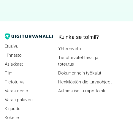
Kuinka se toimii?
Etusivu
Yhteenveto
Hinnasto
Tietoturvatehtävät ja
Asiakkaat
toteutus
Tiimi
Dokumennoin työkalut
Tietoturva
Henkilöstön digiturvaohjeet
Varaa demo
Automatisoitu raportointi
Varaa palaveri
Kirjaudu
Kokeile