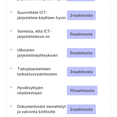
integroitavia ICT-tuotteita
Suunnittele ICT-
2
vaatimusta
järjestelmä käyttäen hyvin
integroitavia ICT-tuotteita
Varmista, että ICT-
5
vaatimusta
järjestelmässä on
toteutettu tarvittavat
turvatoiminnot
Ulkoisten
5
vaatimusta
järjestelmäyhteyksien
turvallisuuden
varmistaminen
Tietojärjestelmien
3
vaatimusta
tarkastusvaatimusten
määrittely
Hyväksyttyjen
10
vaatimusta
ohjelmistojen
hallintaprosessi
Dokumentoidut menettelyt
2
vaatimusta
ja valvonta kriittisille
järjestelmänvalvojan