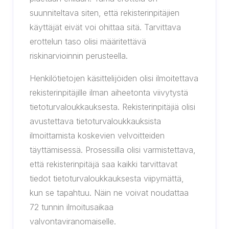
suunniteltava siten, että rekisterinpitäjien
käyttäjät eivät voi ohittaa sitä. Tarvittava
erottelun taso olisi määritettävä
riskinarvioinnin perusteella.
Henkilötietojen käsittelijöiden olisi ilmoitettava
rekisterinpitäjille ilman aiheetonta viivytystä
tietoturvaloukkauksesta. Rekisterinpitäjiä olisi
avustettava tietoturvaloukkauksista
ilmoittamista koskevien velvoitteiden
täyttämisessä. Prosessilla olisi varmistettava,
että rekisterinpitäjä saa kaikki tarvittavat
tiedot tietoturvaloukkauksesta viipymättä,
kun se tapahtuu. Näin ne voivat noudattaa
72 tunnin ilmoitusaikaa
valvontaviranomaiselle.