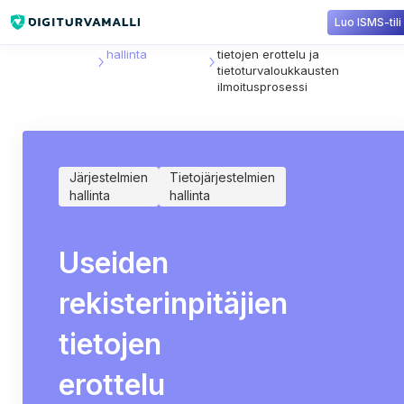
Luo ISMS-tili
Sisältökirjasto
Tietojärjestelmien
Useiden rekisterinpitäjien
hallinta
tietojen erottelu ja
tietoturvaloukkausten
ilmoitusprosessi
Järjestelmien
Tietojärjestelmien
hallinta
hallinta
Useiden
rekisterinpitäjien
tietojen
erottelu