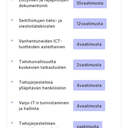
55
vaatimusta
dokumentointi
tietojärjestelmille
Sertifioitujen tieto- ja
12
vaatimusta
viestintäteknisten
tuotteiden, palvelujen ja
prosessien käyttö
Vanhentuneiden ICT-
4
vaatimusta
tuotteiden asteittainen
poistaminen käytöstä
Tietoturvallisuutta
2
vaatimusta
koskevien tarkastusten
suorittaminen määräajoin
ja poikkeustilanteissa
Tietojärjestelmiä
4
vaatimusta
ylläpitävän henkilöstön
pätevyys ja vastuut
Varjo-IT:n tunnistaminen
4
vaatimusta
ja hallinta
Tietojärjestelmien
vaatimusta