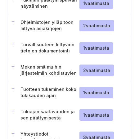
1
vaatimusta
näyttäminen
Ohjelmistojen ylläpitoon
2
vaatimusta
liittyvä asiakirjojen
säilyttäminen
Turvallisuuteen liittyvien
1
vaatimusta
tietojen dokumentointi
Mekanismit muihin
2
vaatimusta
järjestelmiin kohdistuvien
kielteisten vaikutusten
estämiseksi tai
Tuotteen tukeminen koko
minimoimiseksi
1
vaatimusta
tukikauden ajan
Tukiajan saatavuuden ja
1
vaatimusta
sen päättymisestä
ilmoittamisen
varmistaminen
Yhteystiedot
3
vaatimusta