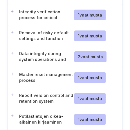
Integrity verification
1
vaatimusta
process for critical
software
Removal of risky default
1
vaatimusta
settings and function
separation
Data integrity during
2
vaatimusta
system operations and
recovery
Master reset management
1
vaatimusta
process
Report version control and
1
vaatimusta
retention system
resilience
Potilastietojen oikea-
1
vaatimusta
aikainen kirjaaminen
potilasasiakirjoihin