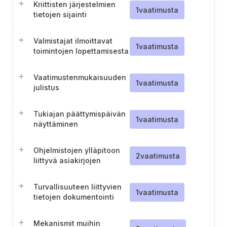
Kriittisten järjestelmien
1
vaatimusta
tietojen sijainti
Valmistajat ilmoittavat
1
vaatimusta
toimintojen lopettamisesta
Vaatimustenmukaisuuden
1
vaatimusta
julistus
Tukiajan päättymispäivän
1
vaatimusta
näyttäminen
Ohjelmistojen ylläpitoon
2
vaatimusta
liittyvä asiakirjojen
säilyttäminen
Turvallisuuteen liittyvien
1
vaatimusta
tietojen dokumentointi
Mekanismit muihin