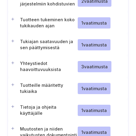
2
vaatimusta
järjestelmiin kohdistuvien
kielteisten vaikutusten
estämiseksi tai
Tuotteen tukeminen koko
minimoimiseksi
1
vaatimusta
tukikauden ajan
Tukiajan saatavuuden ja
1
vaatimusta
sen päättymisestä
ilmoittamisen
varmistaminen
Yhteystiedot
3
vaatimusta
haavoittuvuuksista
ilmoittamista varten
Tuotteille määritetty
1
vaatimusta
tukiaika
Tietoja ja ohjeita
1
vaatimusta
käyttäjälle
Muutosten ja niiden
1
vaatimusta
vaikutusten dokumentointi