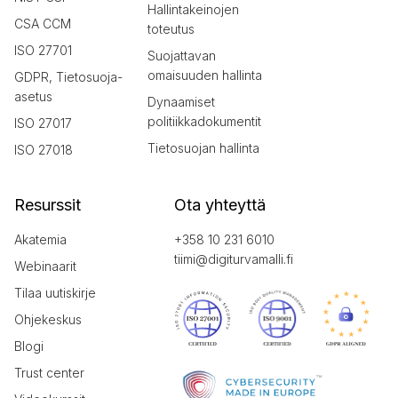
Hallintakeinojen
CSA CCM
toteutus
ISO 27701
Suojattavan
omaisuuden hallinta
GDPR, Tietosuoja-
asetus
Dynaamiset
politiikkadokumentit
ISO 27017
Tietosuojan hallinta
ISO 27018
Resurssit
Ota yhteyttä
Akatemia
+358 10 231 6010
tiimi@digiturvamalli.fi
Webinaarit
Tilaa uutiskirje
Ohjekeskus
Blogi
Trust center