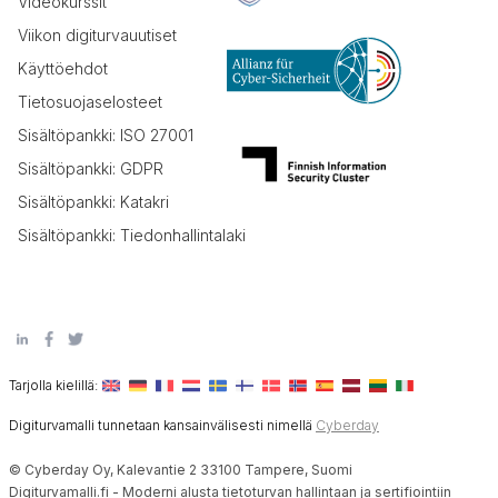
Videokurssit
Viikon digiturvauutiset
Käyttöehdot
Tietosuojaselosteet
Sisältöpankki: ISO 27001
Sisältöpankki: GDPR
Sisältöpankki: Katakri
Sisältöpankki: Tiedonhallintalaki
Tarjolla kielillä:
Digiturvamalli tunnetaan kansainvälisesti nimellä
Cyberday
© Cyberday Oy, Kalevantie 2 33100 Tampere, Suomi
Digiturvamalli.fi - Moderni alusta tietoturvan hallintaan ja sertifiointiin