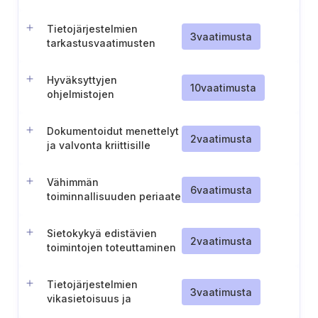
turvallisuuden
varmistaminen
Tietojärjestelmien
3
vaatimusta
tarkastusvaatimusten
määrittely
Hyväksyttyjen
10
vaatimusta
ohjelmistojen
hallintaprosessi
Dokumentoidut menettelyt
2
vaatimusta
ja valvonta kriittisille
järjestelmänvalvojan
toiminnoille käytetyissä
Vähimmän
tietojärjestelmissä
6
vaatimusta
toiminnallisuuden periaate
järjestelmissä
Sietokykyä edistävien
2
vaatimusta
toimintojen toteuttaminen
Tietojärjestelmien
3
vaatimusta
vikasietoisuus ja
toiminnallinen