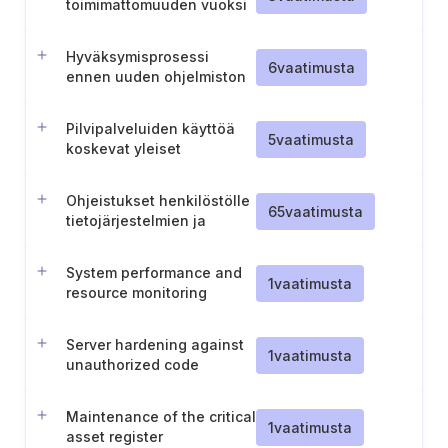
toimimattomuuden vuoksi
Hyväksymisprosessi
6
vaatimusta
ennen uuden ohjelmiston
käyttöönottoa
Pilvipalveluiden käyttöä
5
vaatimusta
koskevat yleiset
periaatteet
Ohjeistukset henkilöstölle
65
vaatimusta
tietojärjestelmien ja
tunnistautumistietojen
käyttöön liittyen
System performance and
1
vaatimusta
resource monitoring
Server hardening against
1
vaatimusta
unauthorized code
execution
Maintenance of the critical
1
vaatimusta
asset register