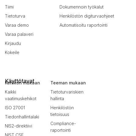
Tiimi
Dokumennoin työkalut
Tietoturva
Henkilöstön digiturvaohjeet
Varaa demo
Automatisoitu raportointi
Varaa palaveri
Kirjaudu
Kokeile
Käyttötavat
Kehikon mukaan
Teeman mukaan
Kaikki
Tietoturvariskien
vaatimuskehikot
hallinta
ISO 27001
Henkilöstön
tietoisuus
Tiedonhallintalaki
Compliance-
NIS2-direktiivi
raportointi
NIST CSF