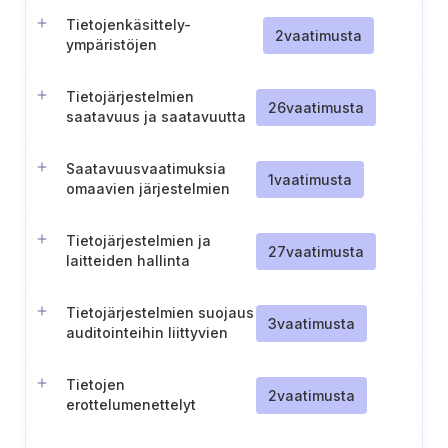
käytettävyys
Tietojenkäsittely-
2
vaatimusta
ympäristöjen
turvallisuusdokumentaation
ylläpito
Tietojärjestelmien
26
vaatimusta
saatavuus ja saatavuutta
suojaavat menettelyt
Saatavuusvaatimuksia
1
vaatimusta
omaavien järjestelmien
valvonta
Tietojärjestelmien ja
27
vaatimusta
laitteiden hallinta
järjestelmienhallinnassa
Tietojärjestelmien suojaus
3
vaatimusta
auditointeihin liittyvien
testien aikana
Tietojen
2
vaatimusta
erottelumenettelyt
varmistusjärjestelmissä
(TL IV)