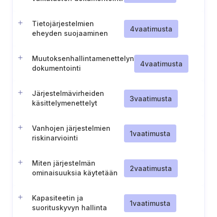
digitaalisiin elementteihin
Tietojärjestelmien
4
vaatimusta
eheyden suojaaminen
Muutoksenhallintamenettelyn
4
vaatimusta
dokumentointi
Järjestelmävirheiden
3
vaatimusta
käsittelymenettelyt
Vanhojen järjestelmien
1
vaatimusta
riskinarviointi
Miten järjestelmän
2
vaatimusta
ominaisuuksia käytetään
Kapasiteetin ja
1
vaatimusta
suorituskyvyn hallinta