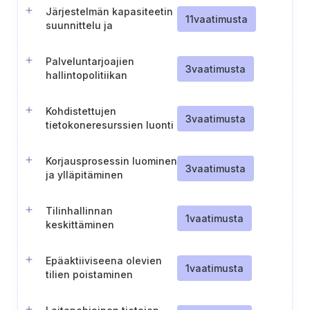
Järjestelmän kapasiteetin
11
vaatimusta
suunnittelu ja
häiriönsietokyky
Palveluntarjoajien
3
vaatimusta
hallintopolitiikan
laatiminen ja ylläpitäminen
Kohdistettujen
3
vaatimusta
tietokoneresurssien luonti
ja ylläpito kaikkea
hallinnollista työtä varten
Korjausprosessin luominen
3
vaatimusta
ja ylläpitäminen
Tilinhallinnan
1
vaatimusta
keskittäminen
Epäaktiiviseena olevien
1
vaatimusta
tilien poistaminen
käytöstä