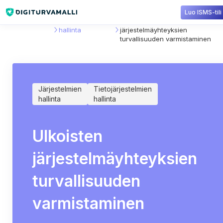
Luo ISMS-tili
Sisältökirjasto
Tietojärjestelmien
Ulkoisten
hallinta
järjestelmäyhteyksien
turvallisuuden varmistaminen
Järjestelmien
Tietojärjestelmien
hallinta
hallinta
Ulkoisten
järjestelmäyhteyksien
turvallisuuden
varmistaminen