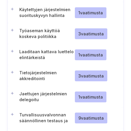
Käytettyjen järjestelmien
1
vaatimusta
suorituskyvyn hallinta
Työaseman käyttöä
3
vaatimusta
koskeva politiikka
Laaditaan kattava luettelo
1
vaatimusta
elintärkeistä
infrastruktuuripisteistä
Tietojärjestelmien
3
vaatimusta
akkreditointi
Jaettujen järjestelmien
1
vaatimusta
delegoitu
turvallisuusvalvonta
Turvallisuusvalvonnan
9
vaatimusta
säännöllinen testaus ja
dokumentointi