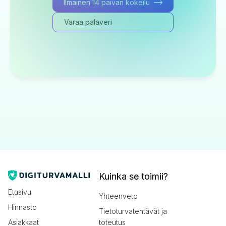
Ilmainen 14 päivän kokeilu
Varaa palaveri
Kuinka se toimii?
Etusivu
Yhteenveto
Hinnasto
Tietoturvatehtävät ja
Asiakkaat
toteutus