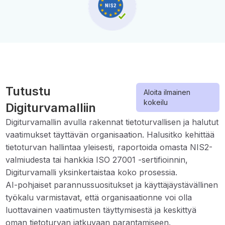
Tutustu
Aloita ilmainen
kokeilu
Digiturvamalliin
Digiturvamallin avulla rakennat tietoturvallisen ja halutut
vaatimukset täyttävän organisaation. Halusitko kehittää
tietoturvan hallintaa yleisesti, raportoida omasta NIS2-
valmiudesta tai hankkia ISO 27001 -sertifioinnin,
Digiturvamalli yksinkertaistaa koko prosessia.
AI-pohjaiset parannussuositukset ja käyttäjäystävällinen
työkalu varmistavat, että organisaationne voi olla
luottavainen vaatimusten täyttymisestä ja keskittyä
oman tietoturvan jatkuvaan parantamiseen.