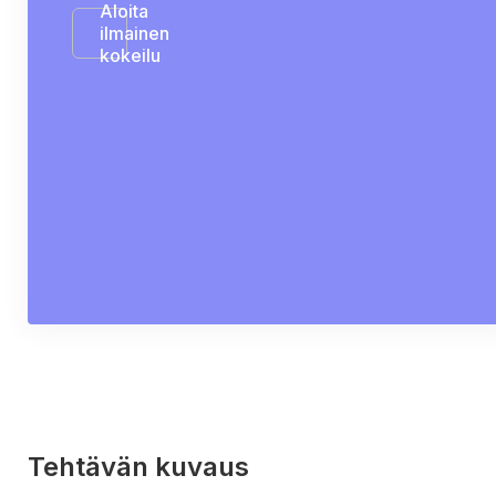
Aloita
ilmainen
kokeilu
Tehtävän kuvaus