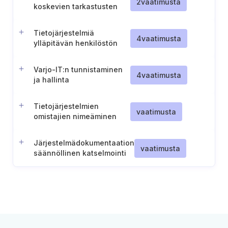
2
vaatimusta
koskevien tarkastusten
suorittaminen määräajoin
ja poikkeustilanteissa
Tietojärjestelmiä
4
vaatimusta
ylläpitävän henkilöstön
pätevyys ja vastuut
Varjo-IT:n tunnistaminen
4
vaatimusta
ja hallinta
Tietojärjestelmien
vaatimusta
omistajien nimeäminen
Järjestelmädokumentaation
vaatimusta
säännöllinen katselmointi