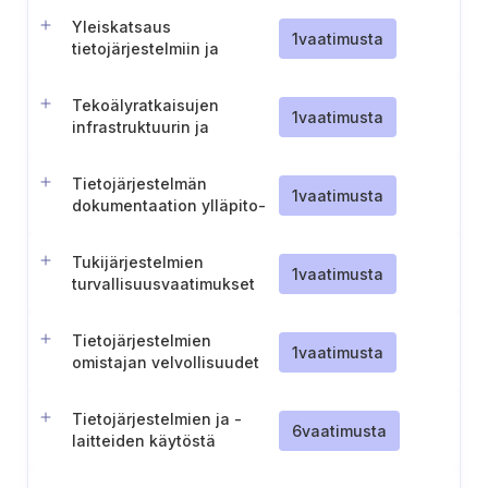
Yleiskatsaus
1
vaatimusta
tietojärjestelmiin ja
infrastruktuuriin
Tekoälyratkaisujen
1
vaatimusta
infrastruktuurin ja
laskentakapasiteetin
kartoitus
Tietojärjestelmän
1
vaatimusta
dokumentaation ylläpito-
ja suojausmenettely
Tukijärjestelmien
1
vaatimusta
turvallisuusvaatimukset
Tietojärjestelmien
1
vaatimusta
omistajan velvollisuudet
tietojärjestelmien osalta
Tietojärjestelmien ja -
6
vaatimusta
laitteiden käytöstä
poistaminen