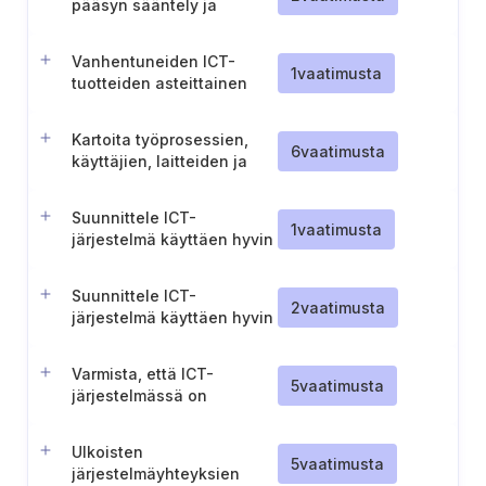
pääsyn sääntely ja
valvonta ICT-tuotteiden
huollon yhteydessä
Vanhentuneiden ICT-
1
vaatimusta
tuotteiden asteittainen
poistaminen käytöstä
Kartoita työprosessien,
6
vaatimusta
käyttäjien, laitteiden ja
palveluiden välinen
tiedonkulku
Suunnittele ICT-
1
vaatimusta
järjestelmä käyttäen hyvin
integroitavia ICT-tuotteita
Suunnittele ICT-
2
vaatimusta
järjestelmä käyttäen hyvin
integroitavia ICT-tuotteita
Varmista, että ICT-
5
vaatimusta
järjestelmässä on
toteutettu tarvittavat
turvatoiminnot
Ulkoisten
5
vaatimusta
järjestelmäyhteyksien