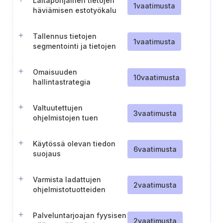
Laitapohjainen tietojen
1
vaatimusta
häviämisen estotyökalu
Tallennus tietojen
1
vaatimusta
segmentointi ja tietojen
käsittely
tarkaluonteisuuden
Omaisuuden
perusteella
10
vaatimusta
hallintastrategia
Valtuutettujen
3
vaatimusta
ohjelmistojen tuen
varmistaminen
Käytössä olevan tiedon
6
vaatimusta
suojaus
Varmista ladattujen
2
vaatimusta
ohjelmistotuotteiden
eheys
Palveluntarjoajan fyysisen
2
vaatimusta