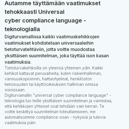
Autamme täyttämään vaatimukset
tehokkaasti Universal
cyber compliance language -
teknologialla
Digiturvamallissa kaikki vaatimuskehikkojen
vaatimukset kohdistetaan universaaleihin
tietoturvatehtäviin, jotta voitte muodostaa
yksittäisen suunnitelman, joka täyttää ison kasan
vaatimuksia.
Tietoturvakehikoilla on yleensä yhteinen ydin. Kaikki
kehikot kattavat perusaiheita, kuten riskienhallinnan,
varmuuskopioinnin, haittaohjelmat, henkilöstön
tietoisuuden tai käyttöoikeuksien hallinnan omissa
osioissaan.
Digiturvamallin "universal cyber compliance language" -
teknologia luo teille yksittäisen suunnitelman ja varmistaa,
että kehikkojen yhteiset osat tehdään vain kerran. Te
voitte keskittyä suunnitelman toteuttamiseen, me
automatisoimme compliance-osan - nykyisiä ja tulevia
vaatimuksia päin.