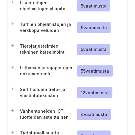
Lisentoitujen
5
vaatimusta
ohjelmistojen ylläpito
Turhien ohjelmistojen ja
9
vaatimusta
verkkopalveluiden
poistaminen
Tietojärjestelmien
5
vaatimusta
tekninen katselmointi
Liittymien ja rajapintojen
55
vaatimusta
dokumentointi
tietojärjestelmille
Sertifioitujen tieto- ja
12
vaatimusta
viestintäteknisten
tuotteiden, palvelujen ja
prosessien käyttö
Vanhentuneiden ICT-
4
vaatimusta
tuotteiden asteittainen
poistaminen käytöstä
Tietoturvallisuutta