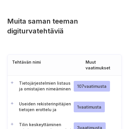
Muita saman teeman
digiturvatehtäviä
Tehtävän nimi
Muut
vaatimukset
Tietojärjestelmien listaus
107
vaatimusta
ja omistajien nimeäminen
Useiden rekisterinpitäjien
1
vaatimusta
tietojen erottelu ja
tietoturvaloukkausten
ilmoitusprosessi
Tilin keskeyttäminen
3
vaatimusta