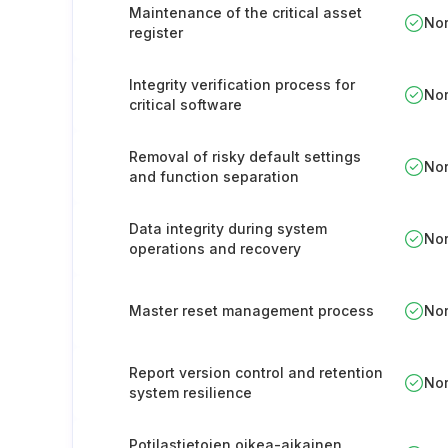
Maintenance of the critical asset
No
register
Integrity verification process for
No
critical software
Removal of risky default settings
No
and function separation
Data integrity during system
No
operations and recovery
Master reset management process
No
Report version control and retention
No
system resilience
Potilastietojen oikea-aikainen