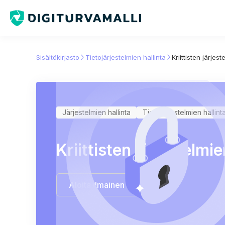
Sisältökirjasto
Tietojärjestelmien hallinta
Kriittisten järjest
Järjestelmien hallinta
Tietojärjestelmien hallint
Kriittisten järjestelmie
Aloita ilmainen kokeilu