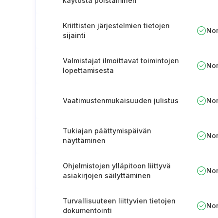
käytöstä poistaminen
Kriittisten järjestelmien tietojen
No
sijainti
Valmistajat ilmoittavat toimintojen
No
lopettamisesta
Vaatimustenmukaisuuden julistus
No
Tukiajan päättymispäivän
No
näyttäminen
Ohjelmistojen ylläpitoon liittyvä
No
asiakirjojen säilyttäminen
Turvallisuuteen liittyvien tietojen
No
dokumentointi