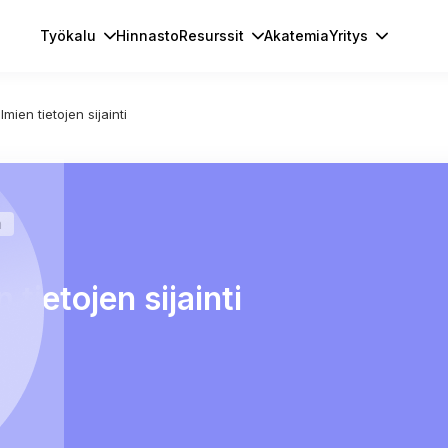
Työkalu
Hinnasto
Resurssit
Akatemia
Yritys
elmien tietojen sijainti
a
n tietojen sijainti