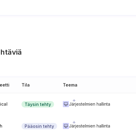
htäviä
eetti
Tila
Teema
tical
Järjestelmien hallinta
Täysin tehty
gh
Järjestelmien hallinta
Pääosin tehty