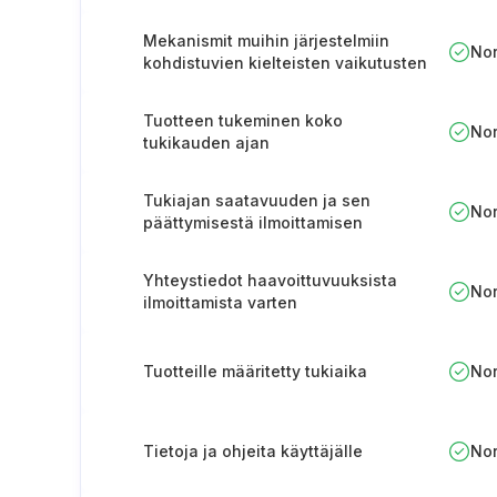
Mekanismit muihin järjestelmiin
No
kohdistuvien kielteisten vaikutusten
estämiseksi tai minimoimiseksi
Tuotteen tukeminen koko
No
tukikauden ajan
Tukiajan saatavuuden ja sen
No
päättymisestä ilmoittamisen
varmistaminen
Yhteystiedot haavoittuvuuksista
No
ilmoittamista varten
Tuotteille määritetty tukiaika
No
Tietoja ja ohjeita käyttäjälle
No