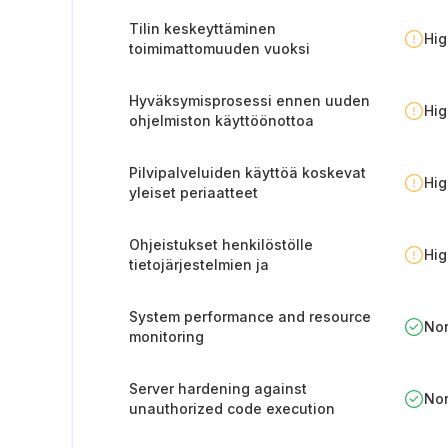
Tilin keskeyttäminen
Hi
toimimattomuuden vuoksi
Hyväksymisprosessi ennen uuden
Hi
ohjelmiston käyttöönottoa
Pilvipalveluiden käyttöä koskevat
Hi
yleiset periaatteet
Ohjeistukset henkilöstölle
Hi
tietojärjestelmien ja
tunnistautumistietojen käyttöön
liittyen
System performance and resource
No
monitoring
Server hardening against
No
unauthorized code execution