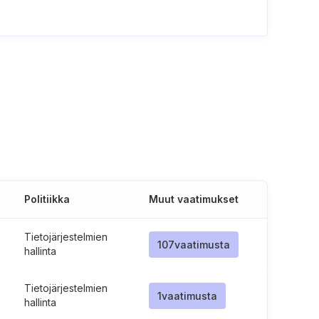
Politiikka
Muut vaatimukset
Tietojärjestelmien
107
vaatimusta
hallinta
Tietojärjestelmien
1
vaatimusta
hallinta