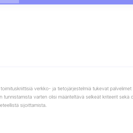
oimituskriittisiä verkko- ja tietojärjestelmiä tukevat palvelime
en tunnistamista varten olisi määriteltävä selkeät kriteerit sekä
eellistä sijoittamista.