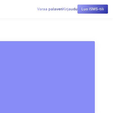
Varaa palaveri
Kirjaudu
Luo ISMS-tili