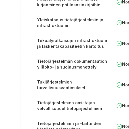
No
kirjaaminen potilasasiakirjoihin
Yleiskatsaus tietojärjestelmiin ja
No
infrastruktuuriin
Tekoälyratkaisujen infrastruktuurin
No
ja laskentakapasiteetin kartoitus
Tietojärjestelmän dokumentaation
No
ylläpito- ja suojausmenettely
Tukijärjestelmien
No
turvallisuusvaatimukset
Tietojärjestelmien omistajan
No
velvollisuudet tietojärjestelmien
osalta
Tietojärjestelmien ja -laitteiden
No