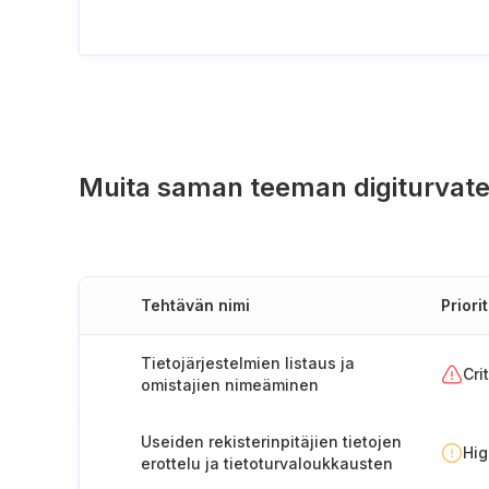
Muita saman teeman digiturvate
Tehtävän nimi
Priorit
Tietojärjestelmien listaus ja
Cri
omistajien nimeäminen
Useiden rekisterinpitäjien tietojen
Hi
erottelu ja tietoturvaloukkausten
ilmoitusprosessi