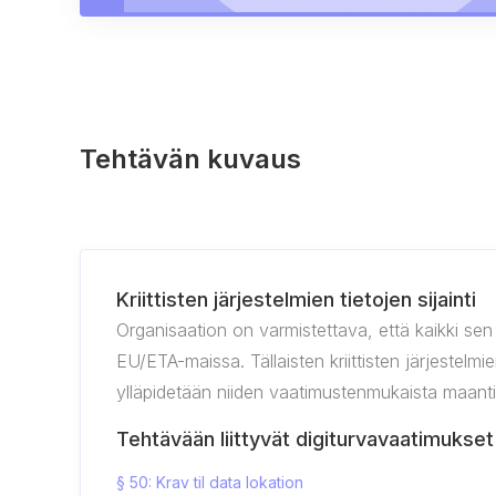
Tehtävän kuvaus
Kriittisten järjestelmien tietojen sijainti
Organisaation on varmistettava, että kaikki sen t
EU/ETA-maissa. Tällaisten kriittisten järjestelmi
ylläpidetään niiden vaatimustenmukaista maantiet
Tehtävään liittyvät digiturvavaatimukset
§ 50: Krav til data lokation