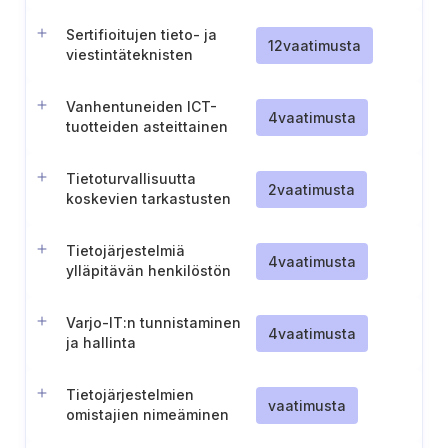
tietojärjestelmille
Sertifioitujen tieto- ja
12
vaatimusta
viestintäteknisten
tuotteiden, palvelujen ja
prosessien käyttö
Vanhentuneiden ICT-
4
vaatimusta
tuotteiden asteittainen
poistaminen käytöstä
Tietoturvallisuutta
2
vaatimusta
koskevien tarkastusten
suorittaminen määräajoin
ja poikkeustilanteissa
Tietojärjestelmiä
4
vaatimusta
ylläpitävän henkilöstön
pätevyys ja vastuut
Varjo-IT:n tunnistaminen
4
vaatimusta
ja hallinta
Tietojärjestelmien
vaatimusta
omistajien nimeäminen