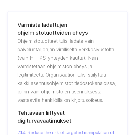
Varmista ladattujen
ohjelmistotuotteiden eheys
Ohjelmistotuotteet tulisi ladata vain
palveluntarjoajan viralliselta verkkosivustolta
(vain HTTPS-yhteyden kautta). Näin
varmistetaan ohjelmiston eheys ja
legitimiteetti. Organisaation tulisi säilyttää
kaikki asennusohjelmistot tiedostokansioissa,
joihin vain ohjelmistojen asennuksesta
vastaavilla henkilöillä on kirjoitusoikeus.
Tehtävään liittyvät
digiturvavaatimukset
2.1.4: Reduce the risk of targeted manipulation of