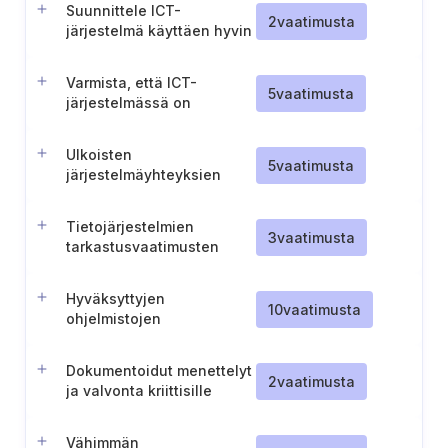
Suunnittele ICT-
2
vaatimusta
järjestelmä käyttäen hyvin
integroitavia ICT-tuotteita
Varmista, että ICT-
5
vaatimusta
järjestelmässä on
toteutettu tarvittavat
turvatoiminnot
Ulkoisten
5
vaatimusta
järjestelmäyhteyksien
turvallisuuden
varmistaminen
Tietojärjestelmien
3
vaatimusta
tarkastusvaatimusten
määrittely
Hyväksyttyjen
10
vaatimusta
ohjelmistojen
hallintaprosessi
Dokumentoidut menettelyt
2
vaatimusta
ja valvonta kriittisille
järjestelmänvalvojan
toiminnoille käytetyissä
Vähimmän