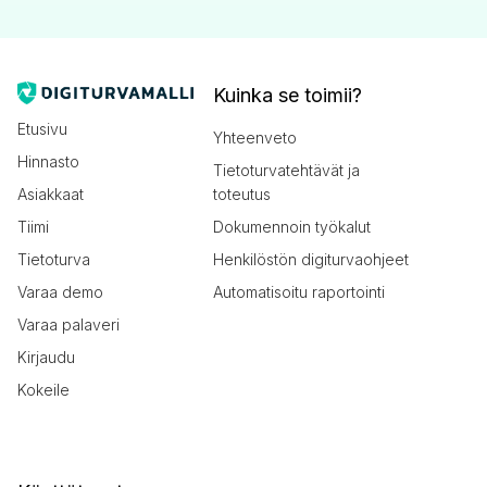
Kuinka se toimii?
Etusivu
Yhteenveto
Hinnasto
Tietoturvatehtävät ja
Asiakkaat
toteutus
Tiimi
Dokumennoin työkalut
Tietoturva
Henkilöstön digiturvaohjeet
Varaa demo
Automatisoitu raportointi
Varaa palaveri
Kirjaudu
Kokeile