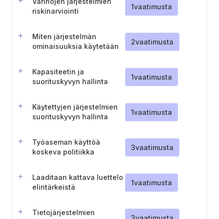
Vanhojen järjestelmien
1
vaatimusta
riskinarviointi
Miten järjestelmän
2
vaatimusta
ominaisuuksia käytetään
Kapasiteetin ja
1
vaatimusta
suorituskyvyn hallinta
Käytettyjen järjestelmien
1
vaatimusta
suorituskyvyn hallinta
Työaseman käyttöä
3
vaatimusta
koskeva politiikka
Laaditaan kattava luettelo
1
vaatimusta
elintärkeistä
infrastruktuuripisteistä
Tietojärjestelmien
3
vaatimusta