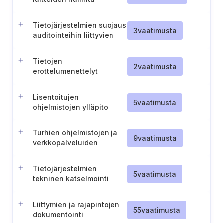
järjestelmienhallinnassa
Tietojärjestelmien suojaus
3
vaatimusta
auditointeihin liittyvien
testien aikana
Tietojen
2
vaatimusta
erottelumenettelyt
varmistusjärjestelmissä
(TL IV)
Lisentoitujen
5
vaatimusta
ohjelmistojen ylläpito
Turhien ohjelmistojen ja
9
vaatimusta
verkkopalveluiden
poistaminen
Tietojärjestelmien
5
vaatimusta
tekninen katselmointi
Liittymien ja rajapintojen
55
vaatimusta
dokumentointi