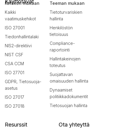
Käyttötavat
Kehikon mukaan
Teeman mukaan
Kaikki
Tietoturvariskien
vaatimuskehikot
hallinta
ISO 27001
Henkilöstön
tietoisuus
Tiedonhallintalaki
Compliance-
NIS2-direktiivi
raportointi
NIST CSF
Hallintakeinojen
CSA CCM
toteutus
ISO 27701
Suojattavan
omaisuuden hallinta
GDPR, Tietosuoja-
asetus
Dynaamiset
politiikkadokumentit
ISO 27017
Tietosuojan hallinta
ISO 27018
Resurssit
Ota yhteyttä