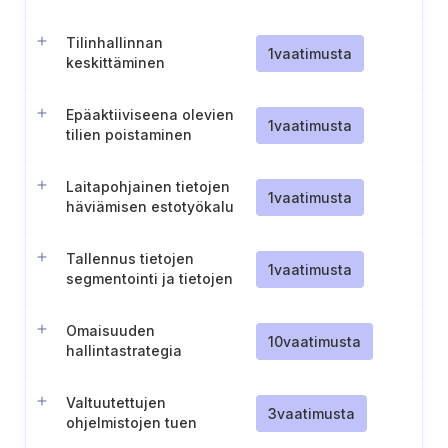
Tilinhallinnan
1
vaatimusta
keskittäminen
Epäaktiiviseena olevien
1
vaatimusta
tilien poistaminen
käytöstä
Laitapohjainen tietojen
1
vaatimusta
häviämisen estotyökalu
Tallennus tietojen
1
vaatimusta
segmentointi ja tietojen
käsittely
tarkaluonteisuuden
Omaisuuden
perusteella
10
vaatimusta
hallintastrategia
Valtuutettujen
3
vaatimusta
ohjelmistojen tuen
varmistaminen