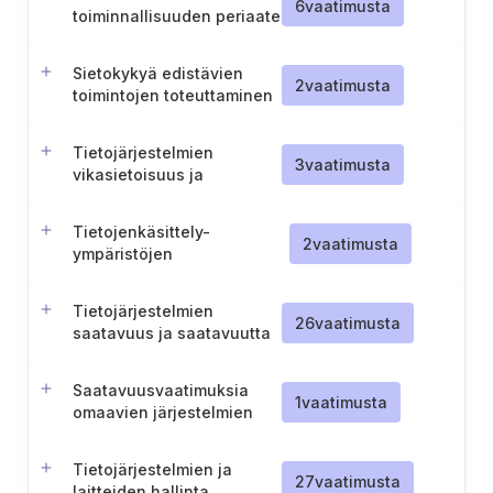
tietojärjestelmissä
6
vaatimusta
toiminnallisuuden periaate
järjestelmissä
Sietokykyä edistävien
2
vaatimusta
toimintojen toteuttaminen
Tietojärjestelmien
3
vaatimusta
vikasietoisuus ja
toiminnallinen
käytettävyys
Tietojenkäsittely-
2
vaatimusta
ympäristöjen
turvallisuusdokumentaation
ylläpito
Tietojärjestelmien
26
vaatimusta
saatavuus ja saatavuutta
suojaavat menettelyt
Saatavuusvaatimuksia
1
vaatimusta
omaavien järjestelmien
valvonta
Tietojärjestelmien ja
27
vaatimusta
laitteiden hallinta