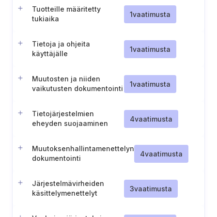
Tuotteille määritetty
1
vaatimusta
tukiaika
Tietoja ja ohjeita
1
vaatimusta
käyttäjälle
Muutosten ja niiden
1
vaatimusta
vaikutusten dokumentointi
digitaalisiin elementteihin
Tietojärjestelmien
4
vaatimusta
eheyden suojaaminen
Muutoksenhallintamenettelyn
4
vaatimusta
dokumentointi
Järjestelmävirheiden
3
vaatimusta
käsittelymenettelyt