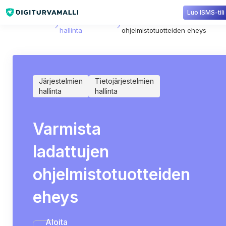
Luo ISMS-tili
Sisältökirjasto
Tietojärjestelmien
Varmista ladattujen
hallinta
ohjelmistotuotteiden eheys
Järjestelmien
Tietojärjestelmien
hallinta
hallinta
Varmista
ladattujen
ohjelmistotuotteiden
eheys
Aloita