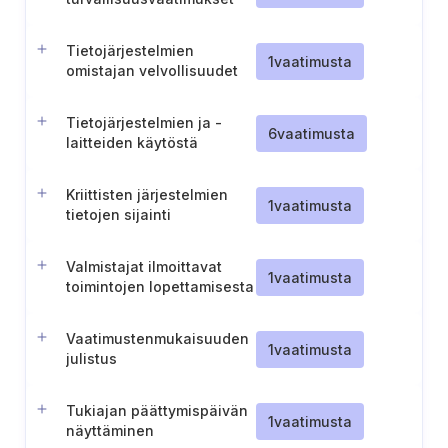
Tietojärjestelmien
1
vaatimusta
omistajan velvollisuudet
tietojärjestelmien osalta
Tietojärjestelmien ja -
6
vaatimusta
laitteiden käytöstä
poistaminen
Kriittisten järjestelmien
1
vaatimusta
tietojen sijainti
Valmistajat ilmoittavat
1
vaatimusta
toimintojen lopettamisesta
Vaatimustenmukaisuuden
1
vaatimusta
julistus
Tukiajan päättymispäivän
1
vaatimusta
näyttäminen