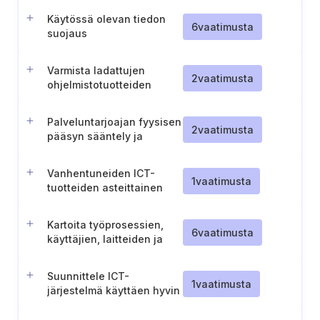
Käytössä olevan tiedon
6
vaatimusta
suojaus
Varmista ladattujen
2
vaatimusta
ohjelmistotuotteiden
eheys
Palveluntarjoajan fyysisen
2
vaatimusta
pääsyn sääntely ja
valvonta ICT-tuotteiden
huollon yhteydessä
Vanhentuneiden ICT-
1
vaatimusta
tuotteiden asteittainen
poistaminen käytöstä
Kartoita työprosessien,
6
vaatimusta
käyttäjien, laitteiden ja
palveluiden välinen
tiedonkulku
Suunnittele ICT-
1
vaatimusta
järjestelmä käyttäen hyvin
integroitavia ICT-tuotteita