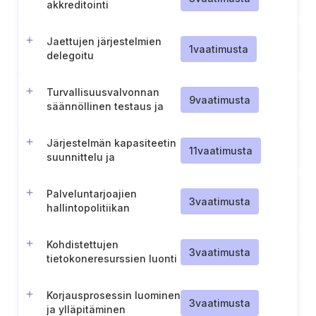
akkreditointi
Jaettujen järjestelmien
1
vaatimusta
delegoitu
turvallisuusvalvonta
Turvallisuusvalvonnan
9
vaatimusta
säännöllinen testaus ja
dokumentointi
Järjestelmän kapasiteetin
11
vaatimusta
suunnittelu ja
häiriönsietokyky
Palveluntarjoajien
3
vaatimusta
hallintopolitiikan
laatiminen ja ylläpitäminen
Kohdistettujen
3
vaatimusta
tietokoneresurssien luonti
ja ylläpito kaikkea
hallinnollista työtä varten
Korjausprosessin luominen
3
vaatimusta
ja ylläpitäminen