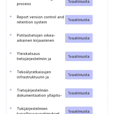
1
vaatimusta
process
Report version control and
1
vaatimusta
retention system
resilience
Potilastietojen oikea-
1
vaatimusta
aikainen kirjaaminen
potilasasiakirjoihin
Yleiskatsaus
1
vaatimusta
tietojärjestelmiin ja
infrastruktuuriin
Tekoälyratkaisujen
1
vaatimusta
infrastruktuurin ja
laskentakapasiteetin
kartoitus
Tietojärjestelmän
1
vaatimusta
dokumentaation ylläpito-
ja suojausmenettely
Tukijärjestelmien
1
vaatimusta
turvallisuusvaatimukset