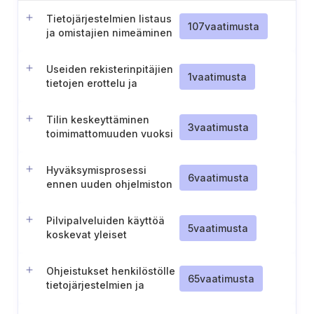
Tietojärjestelmien listaus
107
vaatimusta
ja omistajien nimeäminen
Useiden rekisterinpitäjien
1
vaatimusta
tietojen erottelu ja
tietoturvaloukkausten
ilmoitusprosessi
Tilin keskeyttäminen
3
vaatimusta
toimimattomuuden vuoksi
Hyväksymisprosessi
6
vaatimusta
ennen uuden ohjelmiston
käyttöönottoa
Pilvipalveluiden käyttöä
5
vaatimusta
koskevat yleiset
periaatteet
Ohjeistukset henkilöstölle
65
vaatimusta
tietojärjestelmien ja
tunnistautumistietojen
käyttöön liittyen