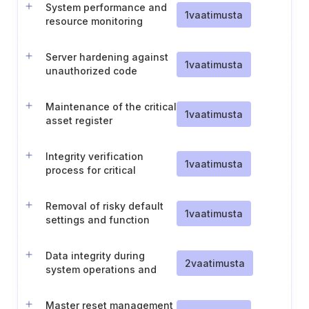
System performance and
1
vaatimusta
resource monitoring
Server hardening against
1
vaatimusta
unauthorized code
execution
Maintenance of the critical
1
vaatimusta
asset register
Integrity verification
1
vaatimusta
process for critical
software
Removal of risky default
1
vaatimusta
settings and function
separation
Data integrity during
2
vaatimusta
system operations and
recovery
Master reset management