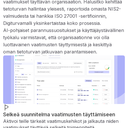
vaatimukset täyttävän organisaation. Halusitko kehittää
tietoturvan hallintaa yleisesti, raportoida omasta NIS2-
valmiudesta tai hankkia ISO 27001 -sertifioinnin,
Digiturvamalli yksinkertaistaa koko prosessia.
AI-pohjaiset parannussuositukset ja käyttäjäystävällinen
työkalu varmistavat, että organisaationne voi olla
luottavainen vaatimusten täyttymisestä ja keskittyä
oman tietoturvan jatkuvaan parantamiseen.
Selkeä suunnitelma vaatimusten täyttämiseen
Aktivoi teille tärkeät vaatimuskehikot ja jalkauta niiden
vaatimukset täyttäviä selkeitä toimenpiteitä.