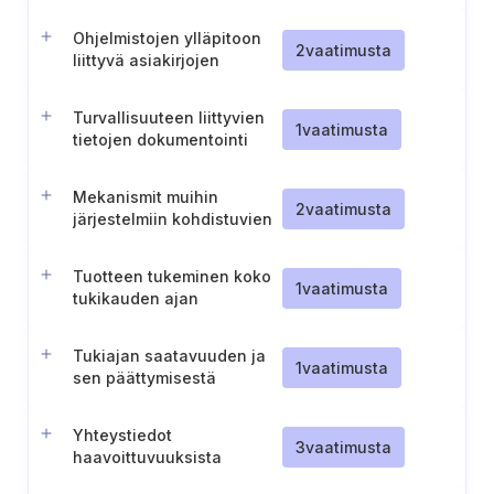
Ohjelmistojen ylläpitoon
2
vaatimusta
liittyvä asiakirjojen
säilyttäminen
Turvallisuuteen liittyvien
1
vaatimusta
tietojen dokumentointi
Mekanismit muihin
2
vaatimusta
järjestelmiin kohdistuvien
kielteisten vaikutusten
estämiseksi tai
Tuotteen tukeminen koko
minimoimiseksi
1
vaatimusta
tukikauden ajan
Tukiajan saatavuuden ja
1
vaatimusta
sen päättymisestä
ilmoittamisen
varmistaminen
Yhteystiedot
3
vaatimusta
haavoittuvuuksista
ilmoittamista varten