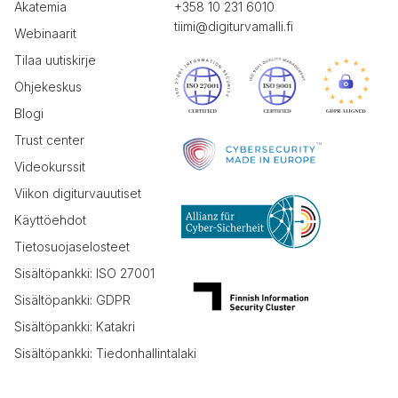
Akatemia
+358 10 231 6010
tiimi@digiturvamalli.fi
Webinaarit
Tilaa uutiskirje
Ohjekeskus
Blogi
Trust center
Videokurssit
Viikon digiturvauutiset
Käyttöehdot
Tietosuojaselosteet
Sisältöpankki: ISO 27001
Sisältöpankki: GDPR
Sisältöpankki: Katakri
Sisältöpankki: Tiedonhallintalaki