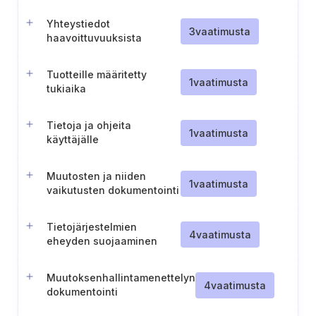
ilmoittamisen
varmistaminen
Yhteystiedot
3
vaatimusta
haavoittuvuuksista
ilmoittamista varten
Tuotteille määritetty
1
vaatimusta
tukiaika
Tietoja ja ohjeita
1
vaatimusta
käyttäjälle
Muutosten ja niiden
1
vaatimusta
vaikutusten dokumentointi
digitaalisiin elementteihin
Tietojärjestelmien
4
vaatimusta
eheyden suojaaminen
Muutoksenhallintamenettelyn
4
vaatimusta
dokumentointi