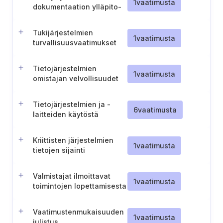
1
vaatimusta
dokumentaation ylläpito-
ja suojausmenettely
Tukijärjestelmien
1
vaatimusta
turvallisuusvaatimukset
Tietojärjestelmien
1
vaatimusta
omistajan velvollisuudet
tietojärjestelmien osalta
Tietojärjestelmien ja -
6
vaatimusta
laitteiden käytöstä
poistaminen
Kriittisten järjestelmien
1
vaatimusta
tietojen sijainti
Valmistajat ilmoittavat
1
vaatimusta
toimintojen lopettamisesta
Vaatimustenmukaisuuden
1
vaatimusta
julistus