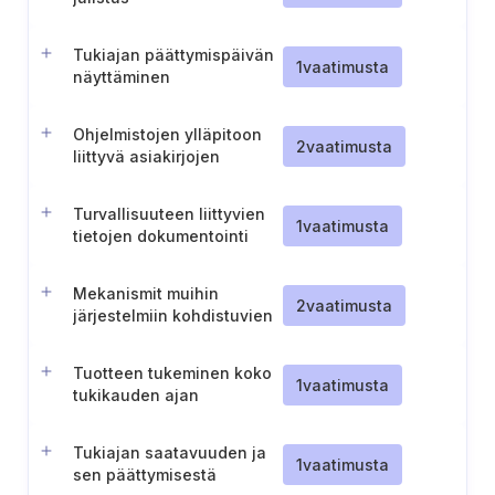
Tukiajan päättymispäivän
1
vaatimusta
näyttäminen
Ohjelmistojen ylläpitoon
2
vaatimusta
liittyvä asiakirjojen
säilyttäminen
Turvallisuuteen liittyvien
1
vaatimusta
tietojen dokumentointi
Mekanismit muihin
2
vaatimusta
järjestelmiin kohdistuvien
kielteisten vaikutusten
estämiseksi tai
Tuotteen tukeminen koko
minimoimiseksi
1
vaatimusta
tukikauden ajan
Tukiajan saatavuuden ja
1
vaatimusta
sen päättymisestä