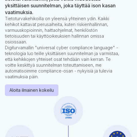
yksittäisen suunnitelman, joka täyttää ison kasan
vaatimuksia.
Tietoturvakehikoilla on yleensä yhteinen ydin. Kaikki
kehikot kattavat perusaiheita, kuten riskienhallinnan,
varmuuskopioinnin, haittaohjelmat, henkilöstön
tietoisuuden tai käyttöoikeuksien hallinnan omissa
osioissaan.
Digiturvamallin "universal cyber compliance language" -
teknologia luo teille yksittäisen suunnitelman ja varmistaa,
että kehikkojen yhteiset osat tehdään vain kerran. Te
voitte keskittyä suunnitelman toteuttamiseen, me
automatisoimme compliance-osan - nykyisiä ja tulevia
vaatimuksia päin.
Aloita ilmainen kokeilu