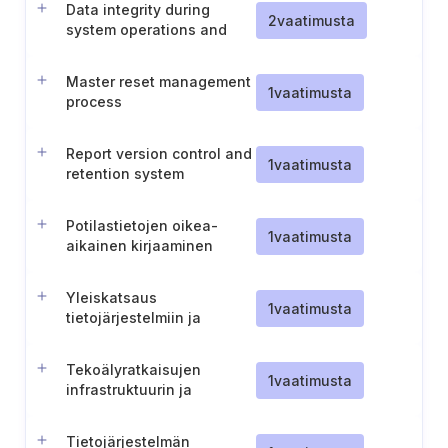
Data integrity during
2
vaatimusta
system operations and
recovery
Master reset management
1
vaatimusta
process
Report version control and
1
vaatimusta
retention system
resilience
Potilastietojen oikea-
1
vaatimusta
aikainen kirjaaminen
potilasasiakirjoihin
Yleiskatsaus
1
vaatimusta
tietojärjestelmiin ja
infrastruktuuriin
Tekoälyratkaisujen
1
vaatimusta
infrastruktuurin ja
laskentakapasiteetin
kartoitus
Tietojärjestelmän