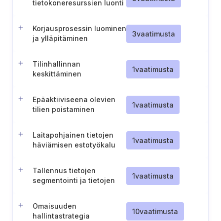
tietokoneresurssien luonti
ja ylläpito kaikkea
hallinnollista työtä varten
Korjausprosessin luominen
3
vaatimusta
ja ylläpitäminen
Tilinhallinnan
1
vaatimusta
keskittäminen
Epäaktiiviseena olevien
1
vaatimusta
tilien poistaminen
käytöstä
Laitapohjainen tietojen
1
vaatimusta
häviämisen estotyökalu
Tallennus tietojen
1
vaatimusta
segmentointi ja tietojen
käsittely
tarkaluonteisuuden
Omaisuuden
perusteella
10
vaatimusta
hallintastrategia