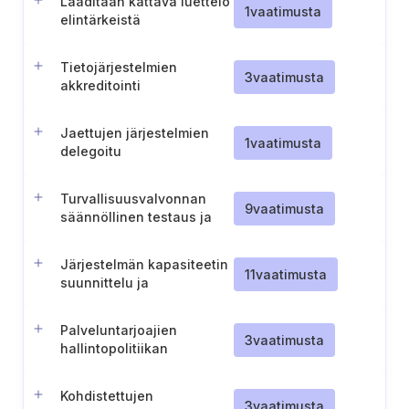
Laaditaan kattava luettelo
1
vaatimusta
elintärkeistä
infrastruktuuripisteistä
Tietojärjestelmien
3
vaatimusta
akkreditointi
Jaettujen järjestelmien
1
vaatimusta
delegoitu
turvallisuusvalvonta
Turvallisuusvalvonnan
9
vaatimusta
säännöllinen testaus ja
dokumentointi
Järjestelmän kapasiteetin
11
vaatimusta
suunnittelu ja
häiriönsietokyky
Palveluntarjoajien
3
vaatimusta
hallintopolitiikan
laatiminen ja ylläpitäminen
Kohdistettujen
3
vaatimusta