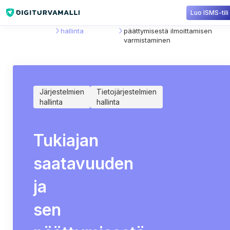
Luo ISMS-tili
Sisältökirjasto
Tietojärjestelmien
Tukiajan saatavuuden ja sen
hallinta
päättymisestä ilmoittamisen
varmistaminen
Järjestelmien
Tietojärjestelmien
hallinta
hallinta
Tukiajan
saatavuuden
ja
sen