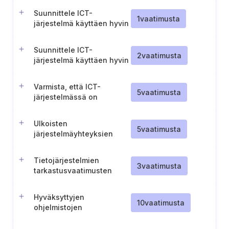
tiedonkulku
Suunnittele ICT-
1
vaatimusta
järjestelmä käyttäen hyvin
integroitavia ICT-tuotteita
Suunnittele ICT-
2
vaatimusta
järjestelmä käyttäen hyvin
integroitavia ICT-tuotteita
Varmista, että ICT-
5
vaatimusta
järjestelmässä on
toteutettu tarvittavat
turvatoiminnot
Ulkoisten
5
vaatimusta
järjestelmäyhteyksien
turvallisuuden
varmistaminen
Tietojärjestelmien
3
vaatimusta
tarkastusvaatimusten
määrittely
Hyväksyttyjen
10
vaatimusta
ohjelmistojen
hallintaprosessi