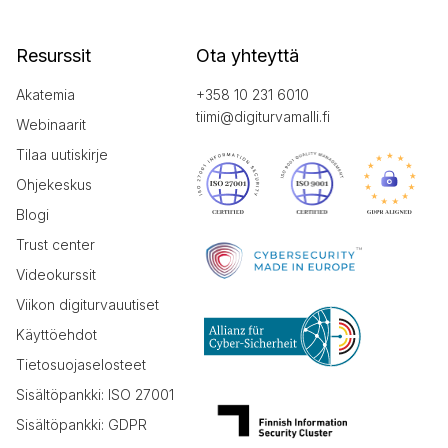
Resurssit
Ota yhteyttä
Akatemia
+358 10 231 6010
tiimi@digiturvamalli.fi
Webinaarit
Tilaa uutiskirje
Ohjekeskus
Blogi
Trust center
Videokurssit
Viikon digiturvauutiset
Käyttöehdot
Tietosuojaselosteet
Sisältöpankki: ISO 27001
Sisältöpankki: GDPR