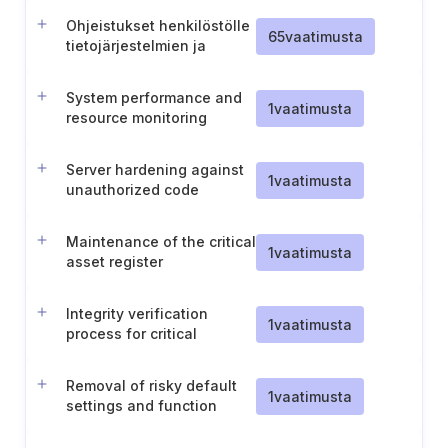
Ohjeistukset henkilöstölle
65
vaatimusta
tietojärjestelmien ja
tunnistautumistietojen
käyttöön liittyen
System performance and
1
vaatimusta
resource monitoring
Server hardening against
1
vaatimusta
unauthorized code
execution
Maintenance of the critical
1
vaatimusta
asset register
Integrity verification
1
vaatimusta
process for critical
software
Removal of risky default
1
vaatimusta
settings and function
separation