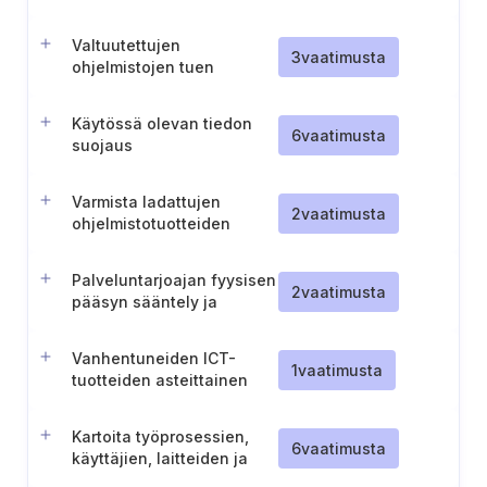
Valtuutettujen
3
vaatimusta
ohjelmistojen tuen
varmistaminen
Käytössä olevan tiedon
6
vaatimusta
suojaus
Varmista ladattujen
2
vaatimusta
ohjelmistotuotteiden
eheys
Palveluntarjoajan fyysisen
2
vaatimusta
pääsyn sääntely ja
valvonta ICT-tuotteiden
huollon yhteydessä
Vanhentuneiden ICT-
1
vaatimusta
tuotteiden asteittainen
poistaminen käytöstä
Kartoita työprosessien,
6
vaatimusta
käyttäjien, laitteiden ja
palveluiden välinen