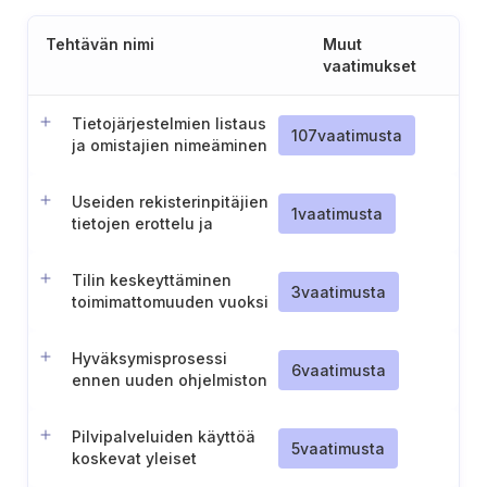
Tehtävän nimi
Muut
vaatimukset
Tietojärjestelmien listaus
107
vaatimusta
ja omistajien nimeäminen
Useiden rekisterinpitäjien
1
vaatimusta
tietojen erottelu ja
tietoturvaloukkausten
ilmoitusprosessi
Tilin keskeyttäminen
3
vaatimusta
toimimattomuuden vuoksi
Hyväksymisprosessi
6
vaatimusta
ennen uuden ohjelmiston
käyttöönottoa
Pilvipalveluiden käyttöä
5
vaatimusta
koskevat yleiset
periaatteet