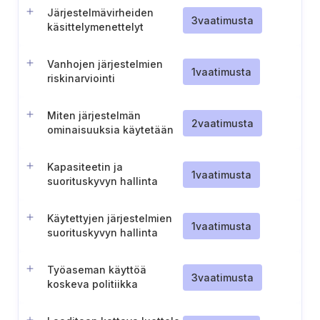
Järjestelmävirheiden
3
vaatimusta
käsittelymenettelyt
Vanhojen järjestelmien
1
vaatimusta
riskinarviointi
Miten järjestelmän
2
vaatimusta
ominaisuuksia käytetään
Kapasiteetin ja
1
vaatimusta
suorituskyvyn hallinta
Käytettyjen järjestelmien
1
vaatimusta
suorituskyvyn hallinta
Työaseman käyttöä
3
vaatimusta
koskeva politiikka