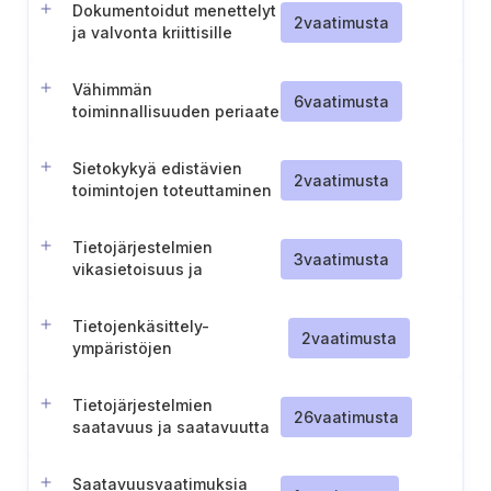
Dokumentoidut menettelyt
2
vaatimusta
ja valvonta kriittisille
järjestelmänvalvojan
toiminnoille käytetyissä
Vähimmän
tietojärjestelmissä
6
vaatimusta
toiminnallisuuden periaate
järjestelmissä
Sietokykyä edistävien
2
vaatimusta
toimintojen toteuttaminen
Tietojärjestelmien
3
vaatimusta
vikasietoisuus ja
toiminnallinen
käytettävyys
Tietojenkäsittely-
2
vaatimusta
ympäristöjen
turvallisuusdokumentaation
ylläpito
Tietojärjestelmien
26
vaatimusta
saatavuus ja saatavuutta
suojaavat menettelyt
Saatavuusvaatimuksia