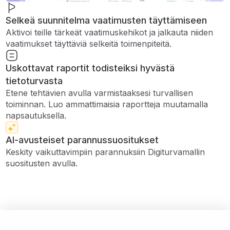
Selkeä suunnitelma vaatimusten täyttämiseen
Aktivoi teille tärkeät vaatimuskehikot ja jalkauta niiden
vaatimukset täyttäviä selkeitä toimenpiteitä.
Uskottavat raportit todisteiksi hyvästä
tietoturvasta
Etene tehtävien avulla varmistaaksesi turvallisen
toiminnan. Luo ammattimaisia ​​raportteja muutamalla
napsautuksella.
AI-avusteiset parannussuositukset
Keskity vaikuttavimpiin parannuksiin Digiturvamallin
suositusten avulla.