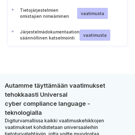
Tietojärjestelmien
vaatimusta
omistajien nimeäminen
Järjestelmädokumentaation
vaatimusta
säännöllinen katselmointi
Autamme täyttämään vaatimukset
tehokkaasti Universal
cyber compliance language -
teknologialla
Digiturvamallissa kaikki vaatimuskehikkojen
vaatimukset kohdistetaan universaaleihin
tietoturvatehtäviin, jotta voitte muodostaa