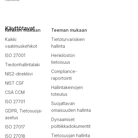
Käyttötavat
Kehikon mukaan
Teeman mukaan
Kaikki
Tietoturvariskien
vaatimuskehikot
hallinta
ISO 27001
Henkilöstön
tietoisuus
Tiedonhallintalaki
Compliance-
NIS2-direktiivi
raportointi
NIST CSF
Hallintakeinojen
CSA CCM
toteutus
ISO 27701
Suojattavan
omaisuuden hallinta
GDPR, Tietosuoja-
asetus
Dynaamiset
politiikkadokumentit
ISO 27017
Tietosuojan hallinta
ISO 27018