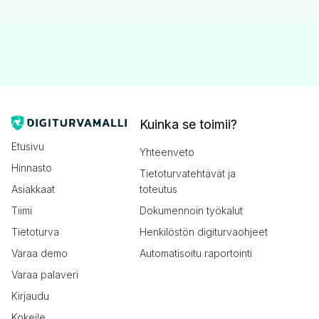
Kuinka se toimii?
Etusivu
Yhteenveto
Hinnasto
Tietoturvatehtävät ja
Asiakkaat
toteutus
Tiimi
Dokumennoin työkalut
Tietoturva
Henkilöstön digiturvaohjeet
Varaa demo
Automatisoitu raportointi
Varaa palaveri
Kirjaudu
Kokeile