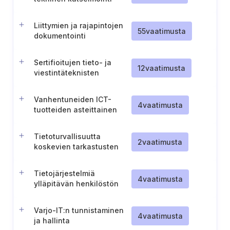
Liittymien ja rajapintojen
55
vaatimusta
dokumentointi
tietojärjestelmille
Sertifioitujen tieto- ja
12
vaatimusta
viestintäteknisten
tuotteiden, palvelujen ja
prosessien käyttö
Vanhentuneiden ICT-
4
vaatimusta
tuotteiden asteittainen
poistaminen käytöstä
Tietoturvallisuutta
2
vaatimusta
koskevien tarkastusten
suorittaminen määräajoin
ja poikkeustilanteissa
Tietojärjestelmiä
4
vaatimusta
ylläpitävän henkilöstön
pätevyys ja vastuut
Varjo-IT:n tunnistaminen
4
vaatimusta
ja hallinta