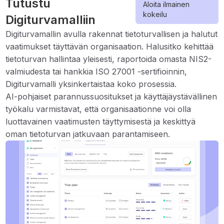
Tutustu
Aloita ilmainen
kokeilu
Digiturvamalliin
Digiturvamallin avulla rakennat tietoturvallisen ja halutut
vaatimukset täyttävän organisaation. Halusitko kehittää
tietoturvan hallintaa yleisesti, raportoida omasta NIS2-
valmiudesta tai hankkia ISO 27001 -sertifioinnin,
Digiturvamalli yksinkertaistaa koko prosessia.
AI-pohjaiset parannussuositukset ja käyttäjäystävällinen
työkalu varmistavat, että organisaationne voi olla
luottavainen vaatimusten täyttymisestä ja keskittyä
oman tietoturvan jatkuvaan parantamiseen.