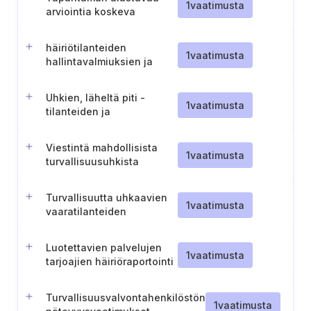
1
vaatimusta
arviointia koskeva
menettely
häiriötilanteiden
1
vaatimusta
hallintavalmiuksien ja
ulkoisen tuen
varmistaminen (Unkari)
Uhkien, läheltä piti -
1
vaatimusta
tilanteiden ja
tietoverkkoturvallisuuteen
liittyvien vaaratilanteiden
Viestintä mahdollisista
raportointi (Unkari).
1
vaatimusta
turvallisuusuhkista
Turvallisuutta uhkaavien
1
vaatimusta
vaaratilanteiden
raportointiprosessi
(Ruotsi)
Luotettavien palvelujen
1
vaatimusta
tarjoajien häiriöraportointi
(Ruotsi)
Turvallisuusvalvontahenkilöstön
1
vaatimusta