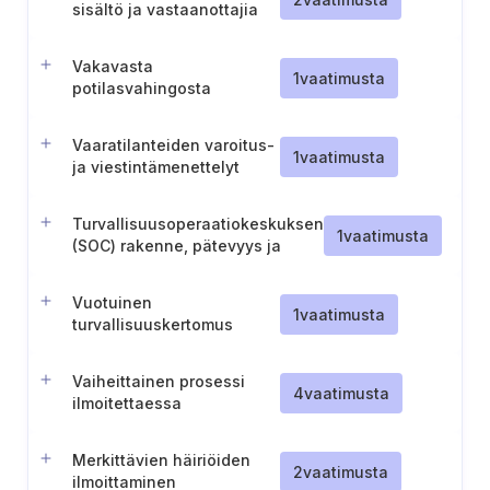
sisältö ja vastaanottajia
koskevat vaatimukset
(Suomi)
Vakavasta
1
vaatimusta
potilasvahingosta
ilmoittaminen
valvontaviranomaiselle
Vaaratilanteiden varoitus-
1
vaatimusta
ja viestintämenettelyt
Turvallisuusoperaatiokeskuksen
1
vaatimusta
(SOC) rakenne, pätevyys ja
menettelyt.
Vuotuinen
1
vaatimusta
turvallisuuskertomus
(Portugali)
Vaiheittainen prosessi
4
vaatimusta
ilmoitettaessa
vaaratilanteista
viranomaisille (Portugali).
Merkittävien häiriöiden
2
vaatimusta
ilmoittaminen