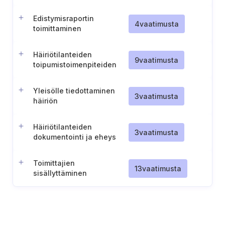
merkittävien
toiminnankeskeytysten
Edistymisraportin
varalta
4
vaatimusta
toimittaminen
Häiriötilanteiden
9
vaatimusta
toipumistoimenpiteiden
käynnistämiskynnyksen
määrittäminen
Yleisölle tiedottaminen
3
vaatimusta
häiriön
toipumistoimenpiteistä
Häiriötilanteiden
3
vaatimusta
dokumentointi ja eheys
Toimittajien
13
vaatimusta
sisällyttäminen
vaaratilanteiden
hallintaan