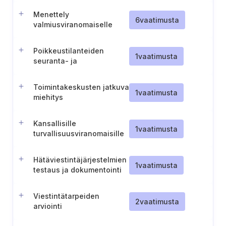
Menettely
6
vaatimusta
valmiusviranomaiselle
ilmoittamiseen (Norja)
Poikkeustilanteiden
1
vaatimusta
seuranta- ja
havaitsemisvalmiudet
Toimintakeskusten jatkuva
1
vaatimusta
miehitys
Kansallisille
1
vaatimusta
turvallisuusviranomaisille
ilmoittamisen menettely
Hätäviestintäjärjestelmien
1
vaatimusta
testaus ja dokumentointi
Viestintätarpeiden
2
vaatimusta
arviointi