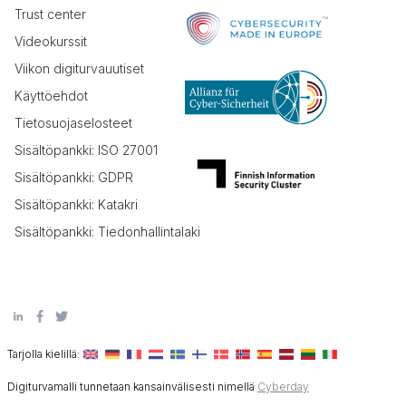
Trust center
Videokurssit
Viikon digiturvauutiset
Käyttöehdot
Tietosuojaselosteet
Sisältöpankki: ISO 27001
Sisältöpankki: GDPR
Sisältöpankki: Katakri
Sisältöpankki: Tiedonhallintalaki
Tarjolla kielillä:
Digiturvamalli tunnetaan kansainvälisesti nimellä
Cyberday