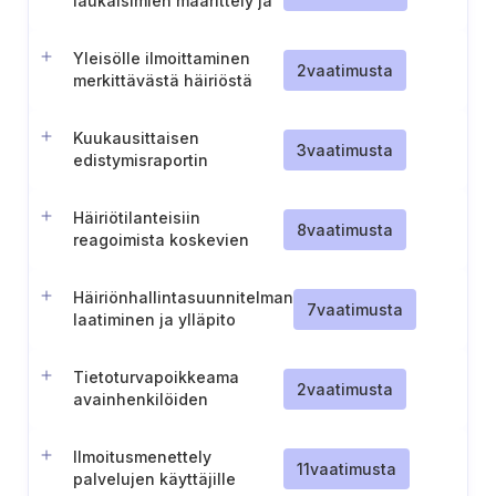
laukaisimien määrittely ja
dokumentointi
Yleisölle ilmoittaminen
2
vaatimusta
merkittävästä häiriöstä
Kuukausittaisen
3
vaatimusta
edistymisraportin
toimittaminen
Häiriötilanteisiin
8
vaatimusta
reagoimista koskevien
harjoitusten toteuttaminen
Häiriönhallintasuunnitelman
7
vaatimusta
laatiminen ja ylläpito
Tietoturvapoikkeama
2
vaatimusta
avainhenkilöiden
nimeäminen
Ilmoitusmenettely
11
vaatimusta
palvelujen käyttäjille