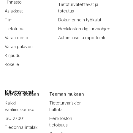
Hinnasto
Tietoturvatehtävät ja
Asiakkaat
toteutus
Tiimi
Dokumennoin työkalut
Tietoturva
Henkilöstön digiturvaohjeet
Varaa demo
Automatisoitu raportointi
Varaa palaveri
Kirjaudu
Kokeile
Käyttötavat
Kehikon mukaan
Teeman mukaan
Kaikki
Tietoturvariskien
vaatimuskehikot
hallinta
ISO 27001
Henkilöstön
tietoisuus
Tiedonhallintalaki