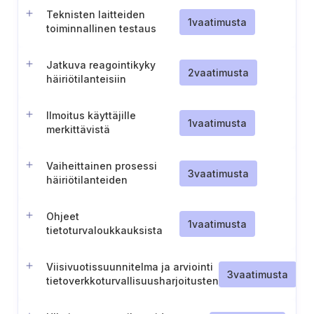
aikana
Teknisten laitteiden
1
vaatimusta
toiminnallinen testaus
Jatkuva reagointikyky
2
vaatimusta
häiriötilanteisiin
Ilmoitus käyttäjille
1
vaatimusta
merkittävistä
vaaratilanteista
Vaiheittainen prosessi
3
vaatimusta
häiriötilanteiden
ilmoittamiseksi
viranomaisille (Tanska-
Ohjeet
energia).
1
vaatimusta
tietoturvaloukkauksista
ilmoittamisesta
viranomaisille
Viisivuotissuunnitelma ja arviointi
3
vaatimusta
tietoverkkoturvallisuusharjoitusten
osalta