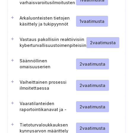
varhaisvaroitusilmoitusten
yksityiskohdat (Puola)
Arkaluonteisten tietojen
1
vaatimusta
käsittely ja tukipyynnöt
vaaratilanteiden
raportoinnissa (Puola).
Vastaus pakollisiin reaktiivisiin
2
vaatimusta
kyberturvallisuustoimenpiteisiin
Säännöllinen
2
vaatimusta
omaisuuserien
kattavuuden tarkastelu ja
poissulkemisten
Vaiheittainen prosessi
perustelut (Tšekki).
2
vaatimusta
ilmoitettaessa
vaaratilanteista
viranomaisille (Tšekin
Vaaratilanteiden
tasavalta).
2
vaatimusta
raportointikanavat ja -
menettelyt (Tšekki)
Tietoturvaloukkauksen
2
vaatimusta
kynnysarvon määrittely