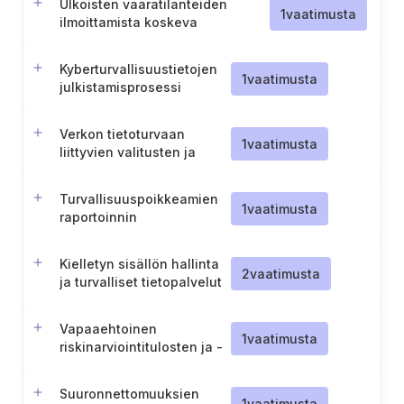
Ulkoisten vaaratilanteiden
1
vaatimusta
ilmoittamista koskeva
vaatimustenmukaisuusmenettely
Kyberturvallisuustietojen
1
vaatimusta
julkistamisprosessi
Verkon tietoturvaan
1
vaatimusta
liittyvien valitusten ja
raporttien käsittely
Turvallisuuspoikkeamien
1
vaatimusta
raportoinnin
luottamuksellisuus
Kielletyn sisällön hallinta
2
vaatimusta
ja turvalliset tietopalvelut
Vapaaehtoinen
1
vaatimusta
riskinarviointitulosten ja -
tekniikoiden jakaminen
CSIRT:ien kanssa (Puola).
Suuronnettomuuksien
1
vaatimusta