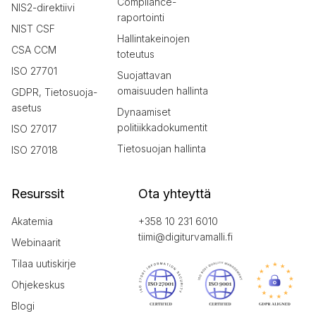
Compliance-
NIS2-direktiivi
raportointi
NIST CSF
Hallintakeinojen
CSA CCM
toteutus
ISO 27701
Suojattavan
omaisuuden hallinta
GDPR, Tietosuoja-
asetus
Dynaamiset
politiikkadokumentit
ISO 27017
Tietosuojan hallinta
ISO 27018
Resurssit
Ota yhteyttä
Akatemia
+358 10 231 6010
tiimi@digiturvamalli.fi
Webinaarit
Tilaa uutiskirje
Ohjekeskus
Blogi