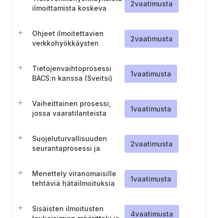
2
vaatimusta
ilmoittamista koskeva
menettely
Ohjeet ilmoitettavien
2
vaatimusta
verkkohyökkäysten
tunnistamiseksi (Sveitsi)
Tietojenvaihtoprosessi
1
vaatimusta
BACS:n kanssa (Sveitsi)
Vaiheittainen prosessi,
1
vaatimusta
jossa vaaratilanteista
ilmoitetaan kansalliselle
turvallisuusviranomaiselle.
Suojeluturvallisuuden
2
vaatimusta
seurantaprosessi ja
vaaratilanteista
ilmoittaminen
Menettely viranomaisille
1
vaatimusta
tehtäviä hätäilmoituksia
varten
Sisäisten ilmoitusten
4
vaatimusta