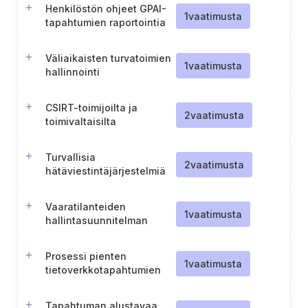
Henkilöstön ohjeet GPAI-
1
vaatimusta
tapahtumien raportointia
varten
Väliaikaisten turvatoimien
1
vaatimusta
hallinnointi
CSIRT-toimijoilta ja
2
vaatimusta
toimivaltaisilta
viranomaisilta saatujen
tietojen hallinta ja käyttö
Turvallisia
2
vaatimusta
hätäviestintäjärjestelmiä
koskeva politiikka
Vaaratilanteiden
1
vaatimusta
hallintasuunnitelman
tarkastelu ja
hyväksyminen (Liettua)
Prosessi pienten
1
vaatimusta
tietoverkkotapahtumien
ilmoittamista varten
(Liettua)
Tapahtuman alustavaa