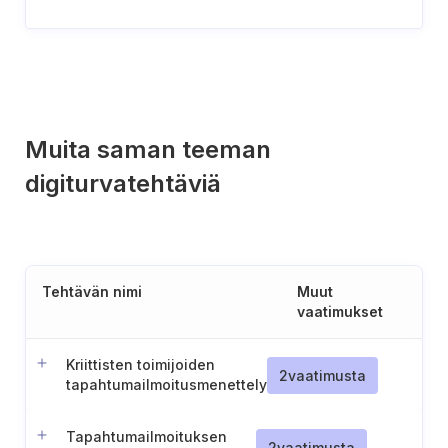
Muita saman teeman
digiturvatehtäviä
Tehtävän nimi
Muut
vaatimukset
Kriittisten toimijoiden
2
vaatimusta
tapahtumailmoitusmenettely
Tapahtumailmoituksen
2
vaatimusta