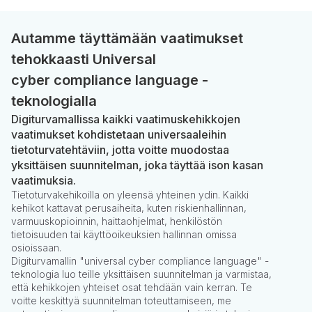
Autamme täyttämään vaatimukset
tehokkaasti Universal
cyber compliance language -
teknologialla
Digiturvamallissa kaikki vaatimuskehikkojen
vaatimukset kohdistetaan universaaleihin
tietoturvatehtäviin, jotta voitte muodostaa
yksittäisen suunnitelman, joka täyttää ison kasan
vaatimuksia.
Tietoturvakehikoilla on yleensä yhteinen ydin. Kaikki
kehikot kattavat perusaiheita, kuten riskienhallinnan,
varmuuskopioinnin, haittaohjelmat, henkilöstön
tietoisuuden tai käyttöoikeuksien hallinnan omissa
osioissaan.
Digiturvamallin "universal cyber compliance language" -
teknologia luo teille yksittäisen suunnitelman ja varmistaa,
että kehikkojen yhteiset osat tehdään vain kerran. Te
voitte keskittyä suunnitelman toteuttamiseen, me