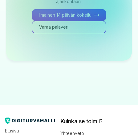
ajankohtaan.
Ilmainen 14 päivän kokeilu
Varaa palaveri
Kuinka se toimii?
Etusivu
Yhteenveto