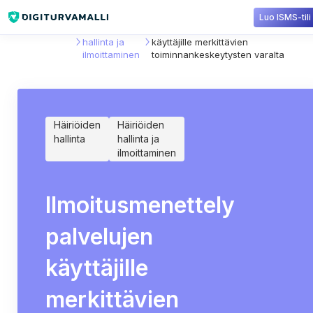
Luo ISMS-tili
Sisältökirjasto
Häiriöiden
Ilmoitusmenettely palvelujen
hallinta ja
käyttäjille merkittävien
ilmoittaminen
toiminnankeskeytysten varalta
Häiriöiden
Häiriöiden
hallinta
hallinta ja
ilmoittaminen
Ilmoitusmenettely
palvelujen
käyttäjille
merkittävien