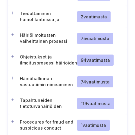
toimivaltaisille
viranomaisille
Tiedottaminen
2
vaatimusta
häiriötilanteissa ja
varautuminen
Häiriöilmoitusten
75
vaatimusta
vaiheittainen prosessi
viranomaisille
Ohjeistukset ja
94
vaatimusta
ilmoitusprosessi häiriöiden
ilmoittamiseen
henkilöstölle
Häiriöhallinnan
74
vaatimusta
vastuutiimin nimeäminen
Tapahtuneiden
119
vaatimusta
tietoturvahäiriöiden
käsittelyprosessi ja
dokumentointi
Procedures for fraud and
1
vaatimusta
suspicious conduct