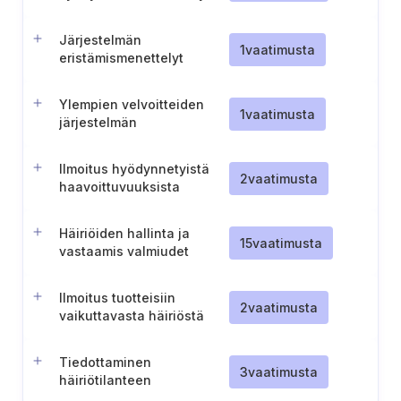
(Tšekki)
Järjestelmän
1
vaatimusta
eristämismenettelyt
Ylempien velvoitteiden
1
vaatimusta
järjestelmän
häiriöilmoitusmenettely
(Tšekin tasavalta)
Ilmoitus hyödynnetyistä
2
vaatimusta
haavoittuvuuksista
Häiriöiden hallinta ja
15
vaatimusta
vastaamis valmiudet
Ilmoitus tuotteisiin
2
vaatimusta
vaikuttavasta häiriöstä
Tiedottaminen
3
vaatimusta
häiriötilanteen
torjuntasuunnitelmasta