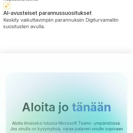
AI-avusteiset parannussuositukset
Keskity vaikuttavimpiin parannuksiin Digiturvamallin
suositusten avulla.
Aloita jo
tänään
Aloita ilmaiseksi tutussa Microsoft Teams -ympäristössä.
Jos sinulla on kysymyksiä, varaa palaveri sinulle sopivaan