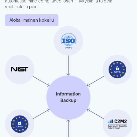
automatisoimme compliance-osan - nykyisiä ja tulevia
vaatimuksia päin.
Aloita ilmainen kokeilu