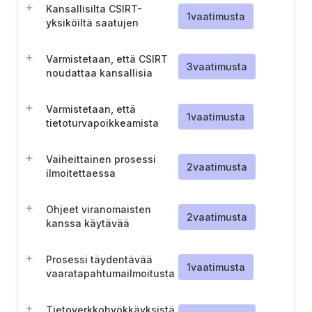
(Belgia)
Kansallisilta CSIRT-
1
vaatimusta
yksiköiltä saatujen
haavoittuvuusraporttien
käsittely
Varmistetaan, että CSIRT
3
vaatimusta
noudattaa kansallisia
toiminta- ja
turvallisuusvaatimuksia
Varmistetaan, että
(Romania)
1
vaatimusta
tietoturvapoikkeamista
raportoidaan PNRISC:n
järjestelmän kautta
Vaiheittainen prosessi
(Romania)
2
vaatimusta
ilmoitettaessa
vaaratilanteista
viranomaisille (Kypros)
Ohjeet viranomaisten
2
vaatimusta
kanssa käytävää
tietojenvaihtoa varten
Prosessi täydentävää
1
vaatimusta
vaaratapahtumailmoitusta
varten
Tietoverkkohyökkäyksistä