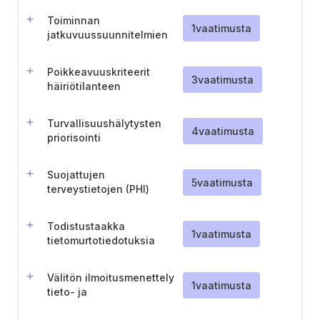
sidosryhmille
Toiminnan
1
vaatimusta
jatkuvuussuunnitelmien
testaaminen vakavilla
skenaarioilla
Poikkeavuuskriteerit
3
vaatimusta
häiriötilanteen
laukaisemista varten
Turvallisuushälytysten
4
vaatimusta
priorisointi
Suojattujen
5
vaatimusta
terveystietojen (PHI)
tietoturvaloukkauksia
koskeva dokumentointi ja
Todistustaakka
ilmoitukset
1
vaatimusta
tietomurtotiedotuksia
koskien
Välitön ilmoitusmenettely
1
vaatimusta
tieto- ja
viestintäkeskukselle