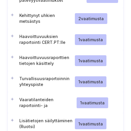
pätevyysvaatimukset
Kehittynyt uhkien
2
vaatimusta
metsästys
Haavoittuvuuksien
1
vaatimusta
raportointi CERT.PT:lle
(Portugali)
Haavoittuvuusraporttien
1
vaatimusta
tietojen käsittely
(Portugali)
Turvallisuusraportoinnin
1
vaatimusta
yhteyspiste
Vaaratilanteiden
1
vaatimusta
raportointi- ja
varhaisvaroitusjärjestelmän
yhdenmukaistaminen
Lisätietojen säilyttäminen
1
vaatimusta
(Ruotsi)