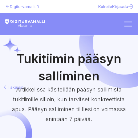
Digiturvamalli.fi
Kokeile
Kirjaudu
Akatemia
Tukitiimin pääsyn
salliminen
Takaisin
Artikkelissa käsitellään pääsyn sallimista
tukitiimille silloin, kun tarvitset konkreettista
apua. Pääsyn salliminen tilillesi on voimassa
enintään 7 päivää.