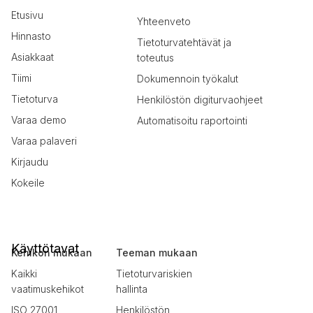
Etusivu
Yhteenveto
Hinnasto
Tietoturvatehtävät ja
Asiakkaat
toteutus
Tiimi
Dokumennoin työkalut
Tietoturva
Henkilöstön digiturvaohjeet
Varaa demo
Automatisoitu raportointi
Varaa palaveri
Kirjaudu
Kokeile
Käyttötavat
Kehikon mukaan
Teeman mukaan
Kaikki
Tietoturvariskien
vaatimuskehikot
hallinta
ISO 27001
Henkilöstön