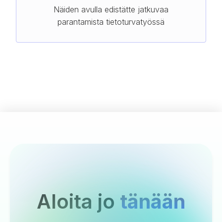
Näiden avulla edistätte jatkuvaa
parantamista tietoturvatyössä
Aloita jo
tänään