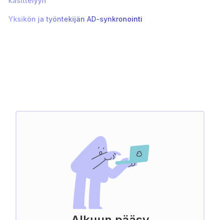
käsittelyyn
Yksikön ja työntekijän AD-synkronointi
Alkuun pääsy