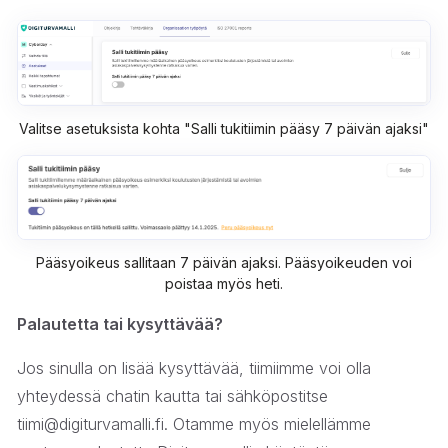
Valitse asetuksista kohta "Salli tukitiimin pääsy 7 päivän ajaksi"
Pääsyoikeus sallitaan 7 päivän ajaksi. Pääsyoikeuden voi
poistaa myös heti.
Palautetta tai kysyttävää?
Jos sinulla on lisää kysyttävää, tiimiimme voi olla
yhteydessä chatin kautta tai sähköpostitse
tiimi@digiturvamalli.fi. Otamme myös mielellämme