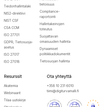
tietoisuus
Tiedonhallintalaki
Compliance-
NIS2-direktiivi
raportointi
NIST CSF
Hallintakeinojen
CSA CCM
toteutus
ISO 27701
Suojattavan
omaisuuden hallinta
GDPR, Tietosuoja-
asetus
Dynaamiset
politiikkadokumentit
ISO 27017
Tietosuojan hallinta
ISO 27018
Resurssit
Ota yhteyttä
Akatemia
+358 10 231 6010
tiimi@digiturvamalli.fi
Webinaarit
Tilaa uutiskirje