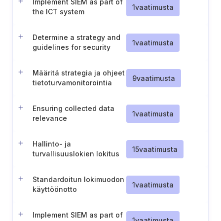
Implement SIEM as part of
1
vaatimusta
the ICT system
Determine a strategy and
1
vaatimusta
guidelines for security
monitoring
Määritä strategia ja ohjeet
9
vaatimusta
tietoturvamonitorointia
varten
Ensuring collected data
1
vaatimusta
relevance
Hallinto- ja
15
vaatimusta
turvallisuuslokien lokitus
ja tarkistus
Standardoitun lokimuodon
1
vaatimusta
käyttöönotto
Implement SIEM as part of
1
vaatimusta