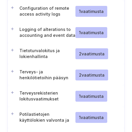
Configuration of remote
1
vaatimusta
access activity logs
Logging of alterations to
1
vaatimusta
accounting and event data
Tietoturvalokitus ja
2
vaatimusta
lokienhallinta
Terveys- ja
2
vaatimusta
henkilötietoihin pääsyn
turvallista kirjaamista,
seurantaa ja hallintaa
Terveysrekisterien
koskeva prosessi
1
vaatimusta
lokitusvaatimukset
Potilastietojen
1
vaatimusta
käyttölokien valvonta ja
tarkistaminen