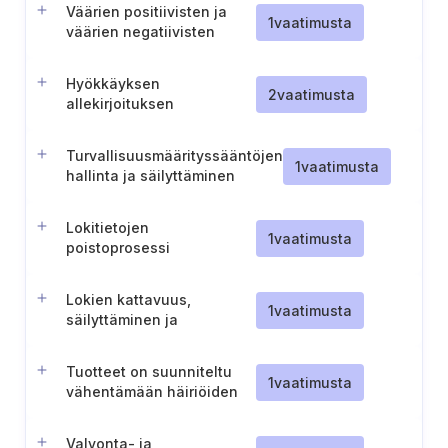
Väärien positiivisten ja
1
vaatimusta
väärien negatiivisten
tulosten vähentäminen
turvallisuuden
Hyökkäyksen
valvonnassa
2
vaatimusta
allekirjoituksen
päivitysprosessi
Turvallisuusmäärityssääntöjen
1
vaatimusta
hallinta ja säilyttäminen
Lokitietojen
1
vaatimusta
poistoprosessi
Lokien kattavuus,
1
vaatimusta
säilyttäminen ja
tallentaminen (Slovenia)
Tuotteet on suunniteltu
1
vaatimusta
vähentämään häiriöiden
vaikutuksia.
Valvonta- ja