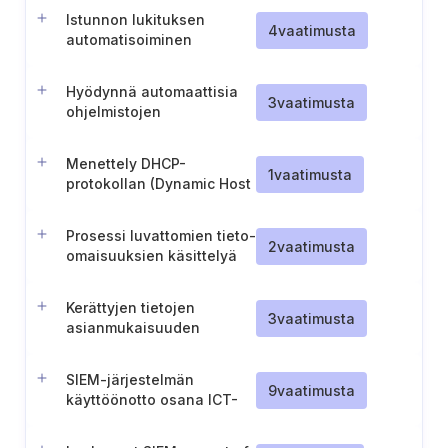
suojaamiseksi
Istunnon lukituksen
4
vaatimusta
automatisoiminen
yrityksen tieto-
omaisuuksissa
Hyödynnä automaattisia
3
vaatimusta
ohjelmistojen
inventointityökaluja
Menettely DHCP-
1
vaatimusta
protokollan (Dynamic Host
Configuration Protocol)
kirjaamisen käyttämiseksi
Prosessi luvattomien tieto-
yrityksen tieto-
2
vaatimusta
omaisuuksien käsittelyä
omaisuusluettelon
varten
päivittämiseen
Kerättyjen tietojen
3
vaatimusta
asianmukaisuuden
varmistaminen
SIEM-järjestelmän
9
vaatimusta
käyttöönotto osana ICT-
järjestelmää