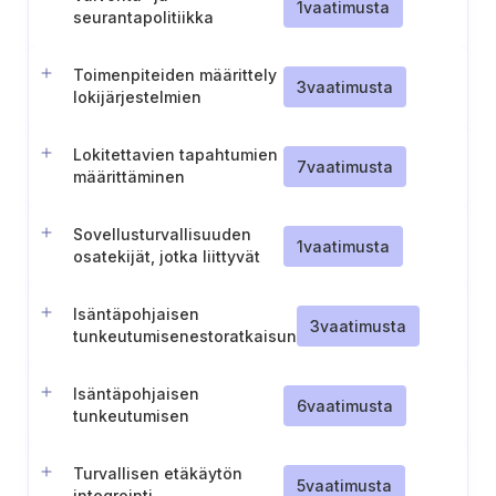
1
vaatimusta
seurantapolitiikka
Toimenpiteiden määrittely
3
vaatimusta
lokijärjestelmien
vikaantumisen
havaitsemiseksi
Lokitettavien tapahtumien
7
vaatimusta
määrittäminen
Sovellusturvallisuuden
1
vaatimusta
osatekijät, jotka liittyvät
tarkastettujen moduulien
tai palvelujen
Isäntäpohjaisen
hyödyntämiseen
3
vaatimusta
tunkeutumisenestoratkaisun
käyttöönotto
Isäntäpohjaisen
6
vaatimusta
tunkeutumisen
havaitsemisratkaisun
käyttöönotto
Turvallisen etäkäytön
5
vaatimusta
integrointi