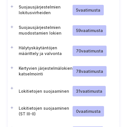
Suojausjärjestelmien
5
vaatimusta
lokitusvirheiden
tunnistaminen ja reagointi
Suojausjärjestelmien
59
vaatimusta
muodostamien lokien
tarkistaminen ja
käyttöönotto
Hälytyskäytäntöjen
70
vaatimusta
määrittely ja valvonta
Kertyvien järjestelmälokien
78
vaatimusta
katselmointi
Lokitietojen suojaaminen
31
vaatimusta
Lokitietojen suojaaminen
0
vaatimusta
(ST III-II)