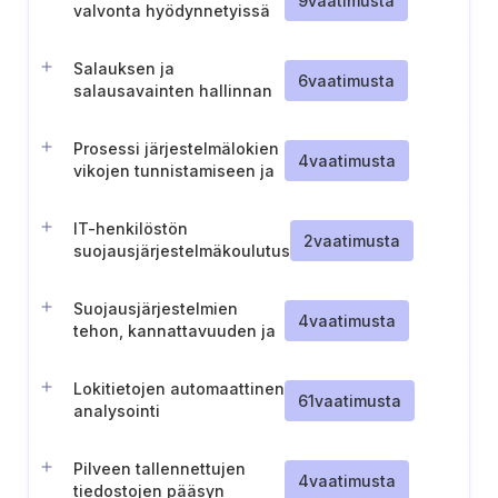
9
vaatimusta
valvonta hyödynnetyissä
ulkoisissa kirjastoissa
Salauksen ja
6
vaatimusta
salausavainten hallinnan
valvonta
Prosessi järjestelmälokien
4
vaatimusta
vikojen tunnistamiseen ja
reagointiin
IT-henkilöstön
2
vaatimusta
suojausjärjestelmäkoulutus
Suojausjärjestelmien
4
vaatimusta
tehon, kannattavuuden ja
uusien tarpeiden arviointi
Lokitietojen automaattinen
61
vaatimusta
analysointi
Pilveen tallennettujen
4
vaatimusta
tiedostojen pääsyn