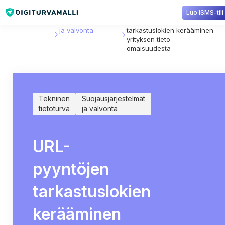
Luo ISMS-tili
Sisältökirjasto
Suojausjärjestelmät
URL-pyyntöjen
ja valvonta
tarkastuslokien kerääminen
yrityksen tieto-
omaisuudesta
Tekninen
Suojausjärjestelmät
tietoturva
ja valvonta
URL-
pyyntöjen
tarkastuslokien
kerääminen