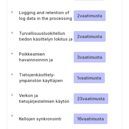
ulosvientiin järjestelmistä
(TL II)
Logging and retention of
2
vaatimusta
log data in the processing
of classified information
(CL III)
Turvallisuusluokitellun
2
vaatimusta
tiedon käsittelyn lokitus ja
lokitietojen säilytys (TL I)
Poikkeamien
3
vaatimusta
havainnoinnin ja
toipumisen
lisävaatimukset (TL IV)
Tietojenkäsittely-
1
vaatimusta
ympäristön käyttäjien
tehostettu seuranta (TL I)
Verkon ja
23
vaatimusta
tietojärjestelmien käytön
normaalitason
määrittäminen valvontaa
varten
Kellojen synkronointi
16
vaatimusta