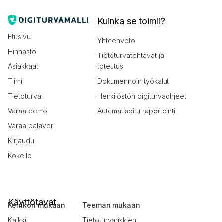
Kuinka se toimii?
Etusivu
Yhteenveto
Hinnasto
Tietoturvatehtävät ja
Asiakkaat
toteutus
Tiimi
Dokumennoin työkalut
Tietoturva
Henkilöstön digiturvaohjeet
Varaa demo
Automatisoitu raportointi
Varaa palaveri
Kirjaudu
Kokeile
Käyttötavat
Kehikon mukaan
Teeman mukaan
Kaikki
Tietoturvariskien