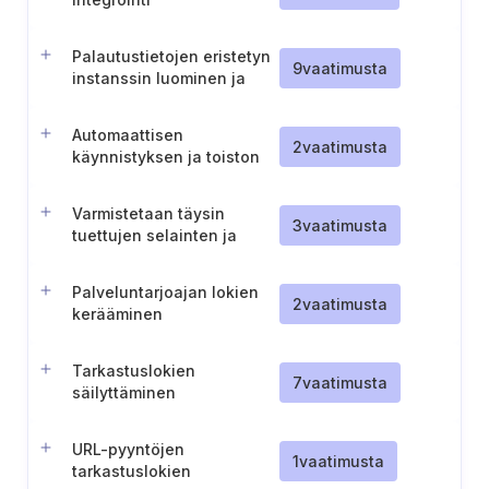
Palautustietojen eristetyn
9
vaatimusta
instanssin luominen ja
ylläpitäminen
Automaattisen
2
vaatimusta
käynnistyksen ja toiston
poistaminen käytöstä
irroitettavien laitteiden
Varmistetaan täysin
osalta
3
vaatimusta
tuettujen selainten ja
sähköpostiohjelmien
käyttö
Palveluntarjoajan lokien
2
vaatimusta
kerääminen
Tarkastuslokien
7
vaatimusta
säilyttäminen
URL-pyyntöjen
1
vaatimusta
tarkastuslokien