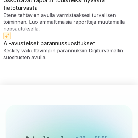
Uskottavat raportit todisteiksi hyvästä
tietoturvasta
Etene tehtävien avulla varmistaaksesi turvallisen
toiminnan. Luo ammattimaisia ​​raportteja muutamalla
napsautuksella.
AI-avusteiset parannussuositukset
Keskity vaikuttavimpiin parannuksiin Digiturvamallin
suositusten avulla.