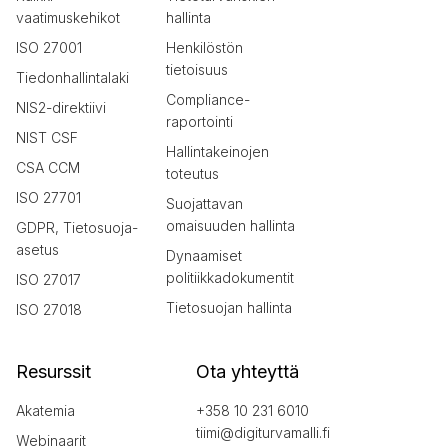
vaatimuskehikot
hallinta
ISO 27001
Henkilöstön
tietoisuus
Tiedonhallintalaki
Compliance-
NIS2-direktiivi
raportointi
NIST CSF
Hallintakeinojen
CSA CCM
toteutus
ISO 27701
Suojattavan
omaisuuden hallinta
GDPR, Tietosuoja-
asetus
Dynaamiset
politiikkadokumentit
ISO 27017
Tietosuojan hallinta
ISO 27018
Resurssit
Ota yhteyttä
Akatemia
+358 10 231 6010
tiimi@digiturvamalli.fi
Webinaarit