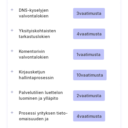
kerääminen yrityksen
tieto-omaisuudesta
DNS-kyselyjen
3
vaatimusta
valvontalokien
kerääminen
Yksityiskohtaisten
4
vaatimusta
tarkastuslokien
kerääminen
Komentorivin
1
vaatimusta
valvontalokien
kerääminen
Kirjausketjun
10
vaatimusta
hallintaprosessin
luominen ja ylläpitäminen
Palvelutilien luettelon
2
vaatimusta
luominen ja ylläpito
Prosessi yrityksen tieto-
4
vaatimusta
omaisuuden ja
ohjelmistojen