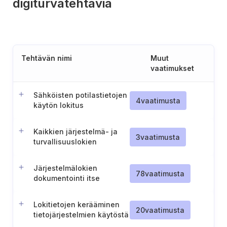
digiturvatehtäviä
Tehtävän nimi
Muut
vaatimukset
Sähköisten potilastietojen
4
vaatimusta
käytön lokitus
Kaikkien järjestelmä- ja
3
vaatimusta
turvallisuuslokien
aikatiedot
Järjestelmälokien
78
vaatimusta
dokumentointi itse
ylläpidetyille
tietojärjestelmille
Lokitietojen kerääminen
20
vaatimusta
tietojärjestelmien käytöstä