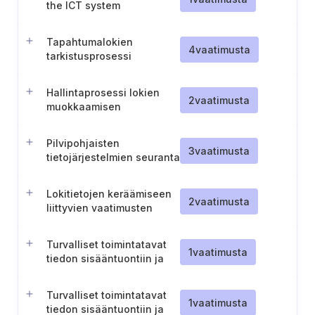
the ICT system
Tapahtumalokien
4
vaatimusta
tarkistusprosessi
Hallintaprosessi lokien
2
vaatimusta
muokkaamisen
estämiseksi
Pilvipohjaisten
3
vaatimusta
tietojärjestelmien seuranta
Lokitietojen keräämiseen
2
vaatimusta
liittyvien vaatimusten
tunnistaminen ja
lokitietojen riittävyys
Turvalliset toimintatavat
1
vaatimusta
tiedon sisääntuontiin ja
ulosvientiin järjestelmistä
(TL III)
Turvalliset toimintatavat
1
vaatimusta
tiedon sisääntuontiin ja