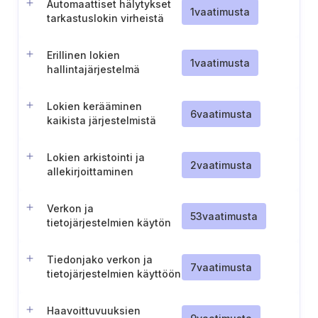
Automaattiset hälytykset
1
vaatimusta
tarkastuslokin virheistä
Erillinen lokien
1
vaatimusta
hallintajärjestelmä
Lokien kerääminen
6
vaatimusta
kaikista järjestelmistä
Lokien arkistointi ja
2
vaatimusta
allekirjoittaminen
säännöllisin väliajoin
Verkon ja
53
vaatimusta
tietojärjestelmien käytön
valvonta poikkeavuuksien
tunnistamiseksi
Tiedonjako verkon ja
7
vaatimusta
tietojärjestelmien käyttöön
liittyvistä
poikkeavuuksista
Haavoittuvuuksien