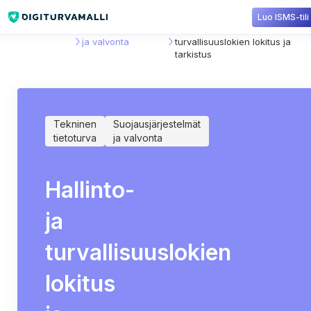
Luo ISMS-tili
Sisältökirjasto
Suojausjärjestelmät
Hallinto- ja
ja valvonta
turvallisuuslokien lokitus ja
tarkistus
Tekninen
Suojausjärjestelmät
tietoturva
ja valvonta
Hallinto-
ja
turvallisuuslokien
lokitus