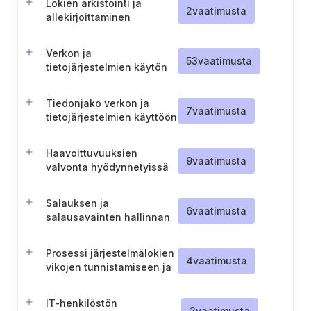
Lokien arkistointi ja
2
vaatimusta
allekirjoittaminen
säännöllisin väliajoin
Verkon ja
53
vaatimusta
tietojärjestelmien käytön
valvonta poikkeavuuksien
tunnistamiseksi
Tiedonjako verkon ja
7
vaatimusta
tietojärjestelmien käyttöön
liittyvistä
poikkeavuuksista
Haavoittuvuuksien
9
vaatimusta
valvonta hyödynnetyissä
ulkoisissa kirjastoissa
Salauksen ja
6
vaatimusta
salausavainten hallinnan
valvonta
Prosessi järjestelmälokien
4
vaatimusta
vikojen tunnistamiseen ja
reagointiin
IT-henkilöstön
2
vaatimusta