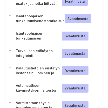
1
vaatimusta
osatekijät, jotka liittyvät
tarkastettujen moduulien
tai palvelujen
Isäntäpohjaisen
hyödyntämiseen
3
vaatimusta
tunkeutumisenestoratkaisun
käyttöönotto
Isäntäpohjaisen
6
vaatimusta
tunkeutumisen
havaitsemisratkaisun
käyttöönotto
Turvallisen etäkäytön
5
vaatimusta
integrointi
Palautustietojen eristetyn
9
vaatimusta
instanssin luominen ja
ylläpitäminen
Automaattisen
2
vaatimusta
käynnistyksen ja toiston
poistaminen käytöstä
irroitettavien laitteiden
Varmistetaan täysin
osalta
3
vaatimusta
tuettujen selainten ja