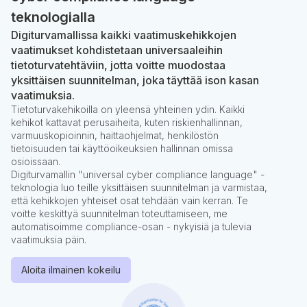
teknologialla
Digiturvamallissa kaikki vaatimuskehikkojen
vaatimukset kohdistetaan universaaleihin
tietoturvatehtäviin, jotta voitte muodostaa
yksittäisen suunnitelman, joka täyttää ison kasan
vaatimuksia.
Tietoturvakehikoilla on yleensä yhteinen ydin. Kaikki
kehikot kattavat perusaiheita, kuten riskienhallinnan,
varmuuskopioinnin, haittaohjelmat, henkilöstön
tietoisuuden tai käyttöoikeuksien hallinnan omissa
osioissaan.
Digiturvamallin "universal cyber compliance language" -
teknologia luo teille yksittäisen suunnitelman ja varmistaa,
että kehikkojen yhteiset osat tehdään vain kerran. Te
voitte keskittyä suunnitelman toteuttamiseen, me
automatisoimme compliance-osan - nykyisiä ja tulevia
vaatimuksia päin.
Aloita ilmainen kokeilu