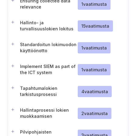
Ensuring collected data
1
vaatimusta
relevance
Hallinto- ja
15
vaatimusta
turvallisuuslokien lokitus
ja tarkistus
Standardoitun lokimuodon
1
vaatimusta
käyttöönotto
Implement SIEM as part of
1
vaatimusta
the ICT system
Tapahtumalokien
4
vaatimusta
tarkistusprosessi
Hallintaprosessi lokien
2
vaatimusta
muokkaamisen
estämiseksi
Pilvipohjaisten
3
vaatimusta