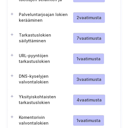
sähköpostiohjelmien
käyttö
Palveluntarjoajan lokien
2
vaatimusta
kerääminen
Tarkastuslokien
7
vaatimusta
säilyttäminen
URL-pyyntöjen
1
vaatimusta
tarkastuslokien
kerääminen yrityksen
tieto-omaisuudesta
DNS-kyselyjen
3
vaatimusta
valvontalokien
kerääminen
Yksityiskohtaisten
4
vaatimusta
tarkastuslokien
kerääminen
Komentorivin
1
vaatimusta
valvontalokien