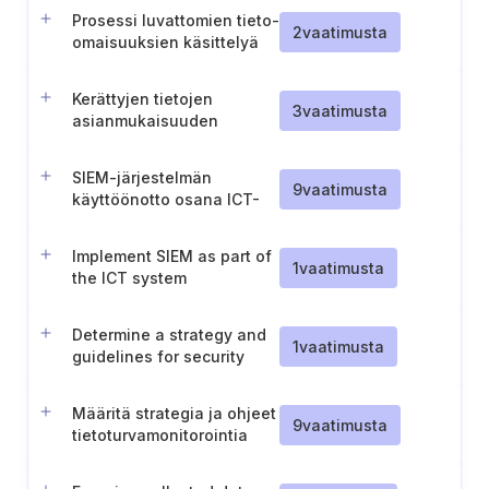
kirjaamisen käyttämiseksi
Prosessi luvattomien tieto-
yrityksen tieto-
2
vaatimusta
omaisuuksien käsittelyä
omaisuusluettelon
varten
päivittämiseen
Kerättyjen tietojen
3
vaatimusta
asianmukaisuuden
varmistaminen
SIEM-järjestelmän
9
vaatimusta
käyttöönotto osana ICT-
järjestelmää
Implement SIEM as part of
1
vaatimusta
the ICT system
Determine a strategy and
1
vaatimusta
guidelines for security
monitoring
Määritä strategia ja ohjeet
9
vaatimusta
tietoturvamonitorointia
varten