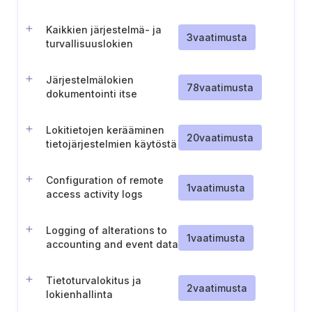
Kaikkien järjestelmä- ja
3
vaatimusta
turvallisuuslokien
aikatiedot
Järjestelmälokien
78
vaatimusta
dokumentointi itse
ylläpidetyille
tietojärjestelmille
Lokitietojen kerääminen
20
vaatimusta
tietojärjestelmien käytöstä
Configuration of remote
1
vaatimusta
access activity logs
Logging of alterations to
1
vaatimusta
accounting and event data
Tietoturvalokitus ja
2
vaatimusta
lokienhallinta