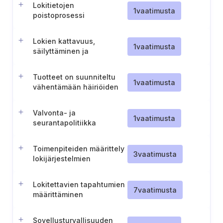
Lokitietojen
1
vaatimusta
poistoprosessi
Lokien kattavuus,
1
vaatimusta
säilyttäminen ja
tallentaminen (Slovenia)
Tuotteet on suunniteltu
1
vaatimusta
vähentämään häiriöiden
vaikutuksia.
Valvonta- ja
1
vaatimusta
seurantapolitiikka
Toimenpiteiden määrittely
3
vaatimusta
lokijärjestelmien
vikaantumisen
havaitsemiseksi
Lokitettavien tapahtumien
7
vaatimusta
määrittäminen
Sovellusturvallisuuden