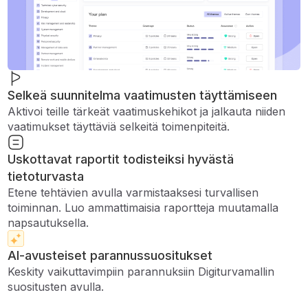
Selkeä suunnitelma vaatimusten täyttämiseen
Aktivoi teille tärkeät vaatimuskehikot ja jalkauta niiden
vaatimukset täyttäviä selkeitä toimenpiteitä.
Uskottavat raportit todisteiksi hyvästä
tietoturvasta
Etene tehtävien avulla varmistaaksesi turvallisen
toiminnan. Luo ammattimaisia ​​raportteja muutamalla
napsautuksella.
AI-avusteiset parannussuositukset
Keskity vaikuttavimpiin parannuksiin Digiturvamallin
suositusten avulla.