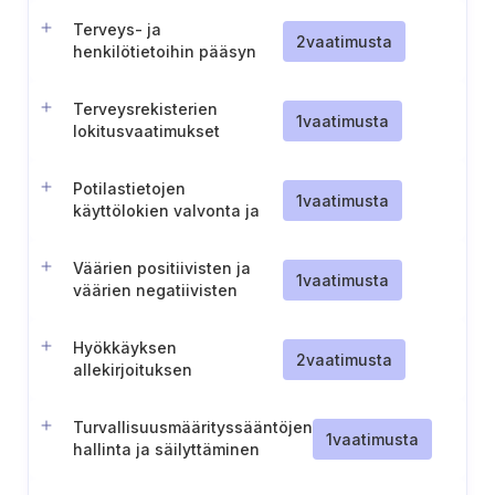
Terveys- ja
2
vaatimusta
henkilötietoihin pääsyn
turvallista kirjaamista,
seurantaa ja hallintaa
Terveysrekisterien
koskeva prosessi
1
vaatimusta
lokitusvaatimukset
Potilastietojen
1
vaatimusta
käyttölokien valvonta ja
tarkistaminen
Väärien positiivisten ja
1
vaatimusta
väärien negatiivisten
tulosten vähentäminen
turvallisuuden
Hyökkäyksen
valvonnassa
2
vaatimusta
allekirjoituksen
päivitysprosessi
Turvallisuusmäärityssääntöjen
1
vaatimusta
hallinta ja säilyttäminen