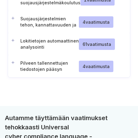
suojausjärjestelmäkoulutus
Suojausjärjestelmien
4
vaatimusta
tehon, kannattavuuden ja
uusien tarpeiden arviointi
Lokitietojen automaattinen
61
vaatimusta
analysointi
Pilveen tallennettujen
4
vaatimusta
tiedostojen pääsyn
valvonta
Autamme täyttämään vaatimukset
tehokkaasti Universal
cyber compliance language -