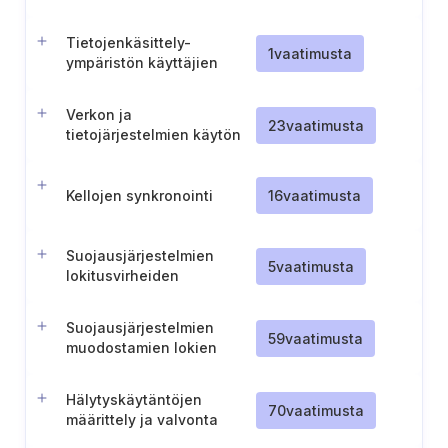
toipumisen
lisävaatimukset (TL IV)
Tietojenkäsittely-
1
vaatimusta
ympäristön käyttäjien
tehostettu seuranta (TL I)
Verkon ja
23
vaatimusta
tietojärjestelmien käytön
normaalitason
määrittäminen valvontaa
varten
Kellojen synkronointi
16
vaatimusta
Suojausjärjestelmien
5
vaatimusta
lokitusvirheiden
tunnistaminen ja reagointi
Suojausjärjestelmien
59
vaatimusta
muodostamien lokien
tarkistaminen ja
käyttöönotto
Hälytyskäytäntöjen
70
vaatimusta
määrittely ja valvonta