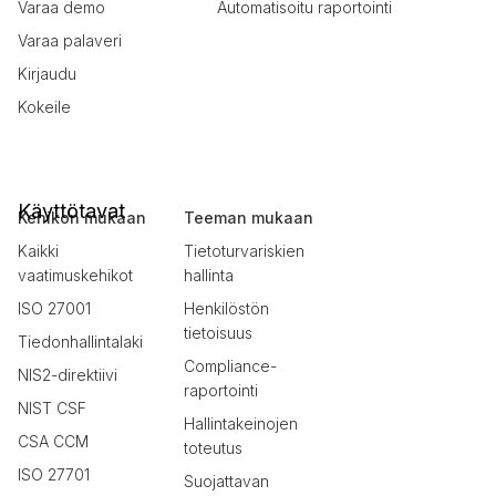
Varaa demo
Automatisoitu raportointi
Varaa palaveri
Kirjaudu
Kokeile
Käyttötavat
Kehikon mukaan
Teeman mukaan
Kaikki
Tietoturvariskien
vaatimuskehikot
hallinta
ISO 27001
Henkilöstön
tietoisuus
Tiedonhallintalaki
Compliance-
NIS2-direktiivi
raportointi
NIST CSF
Hallintakeinojen
CSA CCM
toteutus
ISO 27701
Suojattavan