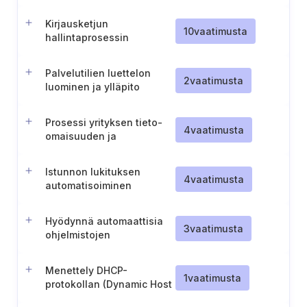
kerääminen
Kirjausketjun
10
vaatimusta
hallintaprosessin
luominen ja ylläpitäminen
Palvelutilien luettelon
2
vaatimusta
luominen ja ylläpito
Prosessi yrityksen tieto-
4
vaatimusta
omaisuuden ja
ohjelmistojen
suojaamiseksi
Istunnon lukituksen
4
vaatimusta
automatisoiminen
yrityksen tieto-
omaisuuksissa
Hyödynnä automaattisia
3
vaatimusta
ohjelmistojen
inventointityökaluja
Menettely DHCP-
1
vaatimusta
protokollan (Dynamic Host
Configuration Protocol)