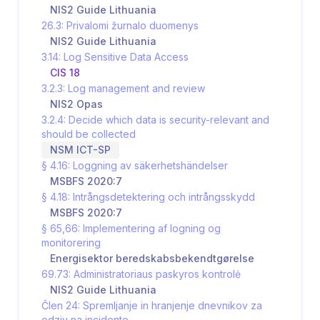
NIS2 Guide Lithuania
26.3: Privalomi žurnalo duomenys
NIS2 Guide Lithuania
3.14: Log Sensitive Data Access
CIS 18
3.2.3: Log management and review
NIS2 Opas
3.2.4: Decide which data is security-relevant and
should be collected
NSM ICT-SP
§ 4.16: Loggning av säkerhetshändelser
MSBFS 2020:7
§ 4.18: Intrångsdetektering och intrångsskydd
MSBFS 2020:7
§ 65,66: Implementering af logning og
monitorering
Energisektor beredskabsbekendtgørelse
69.73: Administratoriaus paskyros kontrolė
NIS2 Guide Lithuania
Člen 24: Spremljanje in hranjenje dnevnikov za
odziv na incidente