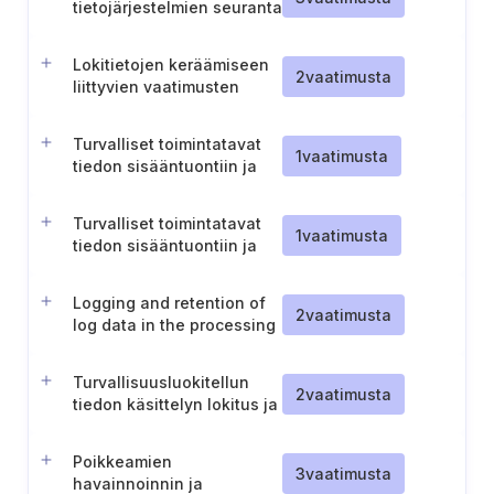
tietojärjestelmien seuranta
Lokitietojen keräämiseen
2
vaatimusta
liittyvien vaatimusten
tunnistaminen ja
lokitietojen riittävyys
Turvalliset toimintatavat
1
vaatimusta
tiedon sisääntuontiin ja
ulosvientiin järjestelmistä
(TL III)
Turvalliset toimintatavat
1
vaatimusta
tiedon sisääntuontiin ja
ulosvientiin järjestelmistä
(TL II)
Logging and retention of
2
vaatimusta
log data in the processing
of classified information
(CL III)
Turvallisuusluokitellun
2
vaatimusta
tiedon käsittelyn lokitus ja
lokitietojen säilytys (TL I)
Poikkeamien
3
vaatimusta
havainnoinnin ja