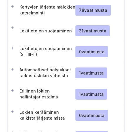
Kertyvien järjestelmälokien
78
vaatimusta
katselmointi
Lokitietojen suojaaminen
31
vaatimusta
Lokitietojen suojaaminen
0
vaatimusta
(ST III-II)
Automaattiset hälytykset
1
vaatimusta
tarkastuslokin virheistä
Erillinen lokien
1
vaatimusta
hallintajärjestelmä
Lokien kerääminen
6
vaatimusta
kaikista järjestelmistä