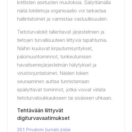
kriittisten asetusten muutoksia. Säilyttämällä
näitä lokitietoja organisaatio voi tarkastaa
hallintatoimet ja varmistaa vastuullisuuden.
Tietoturvalokit tallentavat järjestelmien ja
tietojen turvallisuuteen liittyviä tapahtumia.
Näihin kuuluvat kirjautumisyritykset,
palomuuritoiminnot, tunkeutumisen
havaitsemisjärjestelmän hälytykset ja
virustorjuntatoimet. Näiden lokien
seuraaminen auttaa tunnistamaan
epäilyttävät toiminnot, jotka voivat viitata
tietoturvaloukkaukseen tai sisäiseen uhkaan.
Tehtävään liittyvät
digiturvavaatimukset
26.1: Privalomi žurnalo įrašai