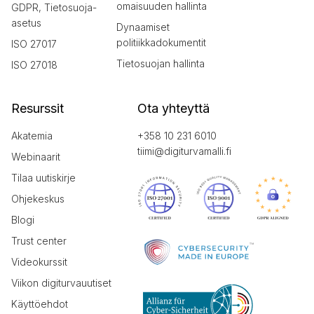
omaisuuden hallinta
GDPR, Tietosuoja-
asetus
Dynaamiset
politiikkadokumentit
ISO 27017
Tietosuojan hallinta
ISO 27018
Resurssit
Ota yhteyttä
Akatemia
+358 10 231 6010
tiimi@digiturvamalli.fi
Webinaarit
Tilaa uutiskirje
Ohjekeskus
Blogi
Trust center
Videokurssit
Viikon digiturvauutiset
Käyttöehdot