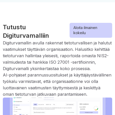
Tutustu
Aloita ilmainen
kokeilu
Digiturvamalliin
Digiturvamallin avulla rakennat tietoturvallisen ja halutut
vaatimukset täyttävän organisaation. Halusitko kehittää
tietoturvan hallintaa yleisesti, raportoida omasta NIS2-
valmiudesta tai hankkia ISO 27001 -sertifioinnin,
Digiturvamalli yksinkertaistaa koko prosessia.
AI-pohjaiset parannussuositukset ja käyttäjäystävällinen
työkalu varmistavat, että organisaationne voi olla
luottavainen vaatimusten täyttymisestä ja keskittyä
oman tietoturvan jatkuvaan parantamiseen.