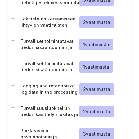
tietojärjestelmien seuranta
Lokitietojen keräämiseen
2
vaatimusta
liittyvien vaatimusten
tunnistaminen ja
lokitietojen riittävyys
Turvalliset toimintatavat
1
vaatimusta
tiedon sisääntuontiin ja
ulosvientiin järjestelmistä
(TL III)
Turvalliset toimintatavat
1
vaatimusta
tiedon sisääntuontiin ja
ulosvientiin järjestelmistä
(TL II)
Logging and retention of
2
vaatimusta
log data in the processing
of classified information
(CL III)
Turvallisuusluokitellun
2
vaatimusta
tiedon käsittelyn lokitus ja
lokitietojen säilytys (TL I)
Poikkeamien
3
vaatimusta
havainnoinnin ja