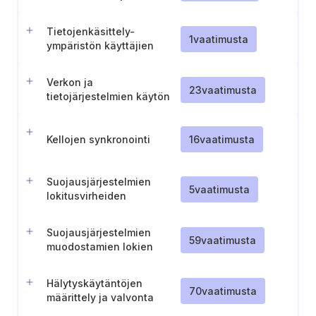
toipumisen
lisävaatimukset (TL IV)
Tietojenkäsittely-
1
vaatimusta
ympäristön käyttäjien
tehostettu seuranta (TL I)
Verkon ja
23
vaatimusta
tietojärjestelmien käytön
normaalitason
määrittäminen valvontaa
varten
Kellojen synkronointi
16
vaatimusta
Suojausjärjestelmien
5
vaatimusta
lokitusvirheiden
tunnistaminen ja reagointi
Suojausjärjestelmien
59
vaatimusta
muodostamien lokien
tarkistaminen ja
käyttöönotto
Hälytyskäytäntöjen
70
vaatimusta
määrittely ja valvonta