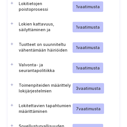
Lokitietojen
1
vaatimusta
poistoprosessi
Lokien kattavuus,
1
vaatimusta
säilyttäminen ja
tallentaminen (Slovenia)
Tuotteet on suunniteltu
1
vaatimusta
vähentämään häiriöiden
vaikutuksia.
Valvonta- ja
1
vaatimusta
seurantapolitiikka
Toimenpiteiden määrittely
3
vaatimusta
lokijärjestelmien
vikaantumisen
havaitsemiseksi
Lokitettavien tapahtumien
7
vaatimusta
määrittäminen
Sovellusturvallisuuden