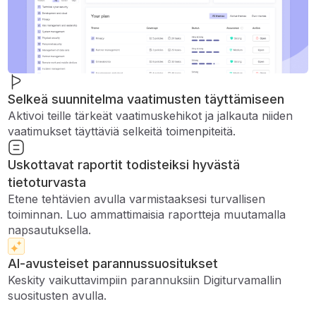
Selkeä suunnitelma vaatimusten täyttämiseen
Aktivoi teille tärkeät vaatimuskehikot ja jalkauta niiden
vaatimukset täyttäviä selkeitä toimenpiteitä.
Uskottavat raportit todisteiksi hyvästä
tietoturvasta
Etene tehtävien avulla varmistaaksesi turvallisen
toiminnan. Luo ammattimaisia ​​raportteja muutamalla
napsautuksella.
AI-avusteiset parannussuositukset
Keskity vaikuttavimpiin parannuksiin Digiturvamallin
suositusten avulla.