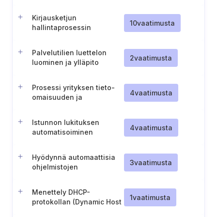
kerääminen
Kirjausketjun
10
vaatimusta
hallintaprosessin
luominen ja ylläpitäminen
Palvelutilien luettelon
2
vaatimusta
luominen ja ylläpito
Prosessi yrityksen tieto-
4
vaatimusta
omaisuuden ja
ohjelmistojen
suojaamiseksi
Istunnon lukituksen
4
vaatimusta
automatisoiminen
yrityksen tieto-
omaisuuksissa
Hyödynnä automaattisia
3
vaatimusta
ohjelmistojen
inventointityökaluja
Menettely DHCP-
1
vaatimusta
protokollan (Dynamic Host
Configuration Protocol)