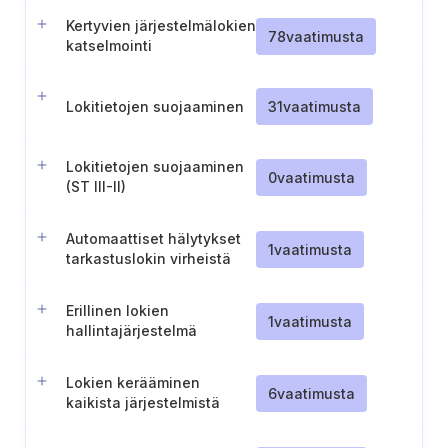
Kertyvien järjestelmälokien
78
vaatimusta
katselmointi
Lokitietojen suojaaminen
31
vaatimusta
Lokitietojen suojaaminen
0
vaatimusta
(ST III-II)
Automaattiset hälytykset
1
vaatimusta
tarkastuslokin virheistä
Erillinen lokien
1
vaatimusta
hallintajärjestelmä
Lokien kerääminen
6
vaatimusta
kaikista järjestelmistä