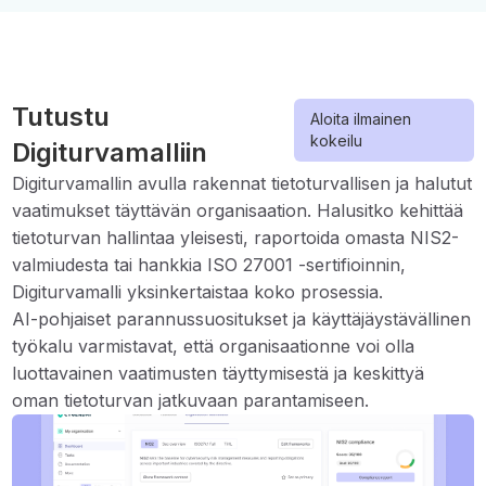
Tutustu
Aloita ilmainen
kokeilu
Digiturvamalliin
Digiturvamallin avulla rakennat tietoturvallisen ja halutut
vaatimukset täyttävän organisaation. Halusitko kehittää
tietoturvan hallintaa yleisesti, raportoida omasta NIS2-
valmiudesta tai hankkia ISO 27001 -sertifioinnin,
Digiturvamalli yksinkertaistaa koko prosessia.
AI-pohjaiset parannussuositukset ja käyttäjäystävällinen
työkalu varmistavat, että organisaationne voi olla
luottavainen vaatimusten täyttymisestä ja keskittyä
oman tietoturvan jatkuvaan parantamiseen.