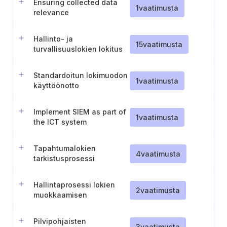
Ensuring collected data
1
vaatimusta
relevance
Hallinto- ja
15
vaatimusta
turvallisuuslokien lokitus
ja tarkistus
Standardoitun lokimuodon
1
vaatimusta
käyttöönotto
Implement SIEM as part of
1
vaatimusta
the ICT system
Tapahtumalokien
4
vaatimusta
tarkistusprosessi
Hallintaprosessi lokien
2
vaatimusta
muokkaamisen
estämiseksi
Pilvipohjaisten
3
vaatimusta