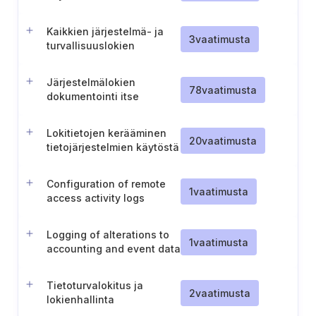
Kaikkien järjestelmä- ja
3
vaatimusta
turvallisuuslokien
aikatiedot
Järjestelmälokien
78
vaatimusta
dokumentointi itse
ylläpidetyille
tietojärjestelmille
Lokitietojen kerääminen
20
vaatimusta
tietojärjestelmien käytöstä
Configuration of remote
1
vaatimusta
access activity logs
Logging of alterations to
1
vaatimusta
accounting and event data
Tietoturvalokitus ja
2
vaatimusta
lokienhallinta