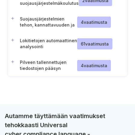
2
vaatimusta
suojausjärjestelmäkoulutus
Suojausjärjestelmien
4
vaatimusta
tehon, kannattavuuden ja
uusien tarpeiden arviointi
Lokitietojen automaattinen
61
vaatimusta
analysointi
Pilveen tallennettujen
4
vaatimusta
tiedostojen pääsyn
valvonta
Autamme täyttämään vaatimukset
tehokkaasti Universal
cyber compliance language -