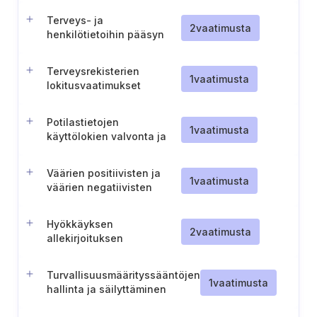
Terveys- ja
2
vaatimusta
henkilötietoihin pääsyn
turvallista kirjaamista,
seurantaa ja hallintaa
Terveysrekisterien
koskeva prosessi
1
vaatimusta
lokitusvaatimukset
Potilastietojen
1
vaatimusta
käyttölokien valvonta ja
tarkistaminen
Väärien positiivisten ja
1
vaatimusta
väärien negatiivisten
tulosten vähentäminen
turvallisuuden
Hyökkäyksen
valvonnassa
2
vaatimusta
allekirjoituksen
päivitysprosessi
Turvallisuusmäärityssääntöjen
1
vaatimusta
hallinta ja säilyttäminen