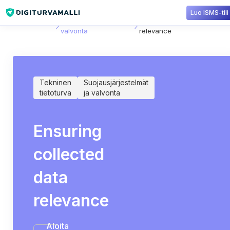
Luo ISMS-tili
Sisältökirjasto
Suojausjärjestelmät ja
Ensuring collected data
valvonta
relevance
Tekninen
Suojausjärjestelmät
tietoturva
ja valvonta
Ensuring
collected
data
relevance
Aloita