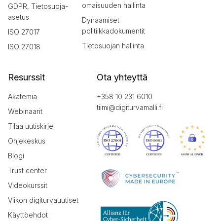
omaisuuden hallinta
GDPR, Tietosuoja-
asetus
Dynaamiset
politiikkadokumentit
ISO 27017
Tietosuojan hallinta
ISO 27018
Resurssit
Ota yhteyttä
Akatemia
+358 10 231 6010
tiimi@digiturvamalli.fi
Webinaarit
Tilaa uutiskirje
Ohjekeskus
Blogi
Trust center
Videokurssit
Viikon digiturvauutiset
Käyttöehdot