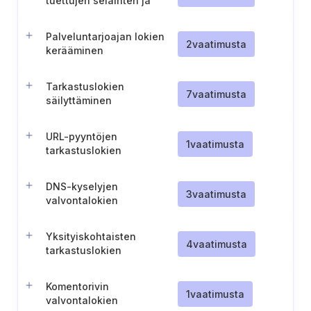
tuettujen selainten ja
sähköpostiohjelmien
käyttö
Palveluntarjoajan lokien
2
vaatimusta
kerääminen
Tarkastuslokien
7
vaatimusta
säilyttäminen
URL-pyyntöjen
1
vaatimusta
tarkastuslokien
kerääminen yrityksen
tieto-omaisuudesta
DNS-kyselyjen
3
vaatimusta
valvontalokien
kerääminen
Yksityiskohtaisten
4
vaatimusta
tarkastuslokien
kerääminen
Komentorivin
1
vaatimusta
valvontalokien