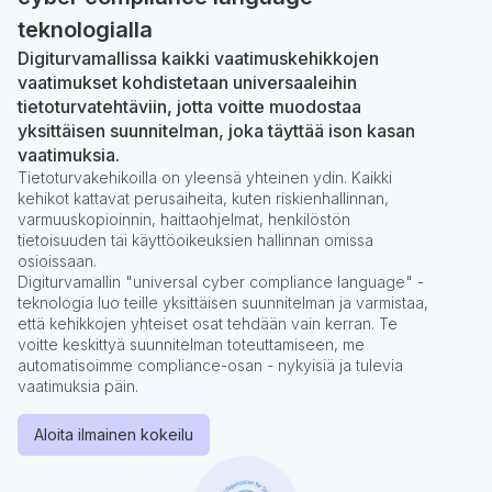
teknologialla
Digiturvamallissa kaikki vaatimuskehikkojen
vaatimukset kohdistetaan universaaleihin
tietoturvatehtäviin, jotta voitte muodostaa
yksittäisen suunnitelman, joka täyttää ison kasan
vaatimuksia.
Tietoturvakehikoilla on yleensä yhteinen ydin. Kaikki
kehikot kattavat perusaiheita, kuten riskienhallinnan,
varmuuskopioinnin, haittaohjelmat, henkilöstön
tietoisuuden tai käyttöoikeuksien hallinnan omissa
osioissaan.
Digiturvamallin "universal cyber compliance language" -
teknologia luo teille yksittäisen suunnitelman ja varmistaa,
että kehikkojen yhteiset osat tehdään vain kerran. Te
voitte keskittyä suunnitelman toteuttamiseen, me
automatisoimme compliance-osan - nykyisiä ja tulevia
vaatimuksia päin.
Aloita ilmainen kokeilu