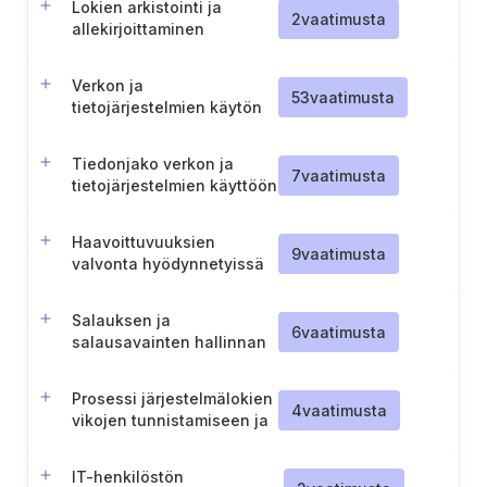
Lokien arkistointi ja
2
vaatimusta
allekirjoittaminen
säännöllisin väliajoin
Verkon ja
53
vaatimusta
tietojärjestelmien käytön
valvonta poikkeavuuksien
tunnistamiseksi
Tiedonjako verkon ja
7
vaatimusta
tietojärjestelmien käyttöön
liittyvistä
poikkeavuuksista
Haavoittuvuuksien
9
vaatimusta
valvonta hyödynnetyissä
ulkoisissa kirjastoissa
Salauksen ja
6
vaatimusta
salausavainten hallinnan
valvonta
Prosessi järjestelmälokien
4
vaatimusta
vikojen tunnistamiseen ja
reagointiin
IT-henkilöstön