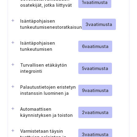
1
vaatimusta
osatekijät, jotka liittyvät
tarkastettujen moduulien
tai palvelujen
Isäntäpohjaisen
hyödyntämiseen
3
vaatimusta
tunkeutumisenestoratkaisun
käyttöönotto
Isäntäpohjaisen
6
vaatimusta
tunkeutumisen
havaitsemisratkaisun
käyttöönotto
Turvallisen etäkäytön
5
vaatimusta
integrointi
Palautustietojen eristetyn
9
vaatimusta
instanssin luominen ja
ylläpitäminen
Automaattisen
2
vaatimusta
käynnistyksen ja toiston
poistaminen käytöstä
irroitettavien laitteiden
Varmistetaan täysin
osalta
3
vaatimusta