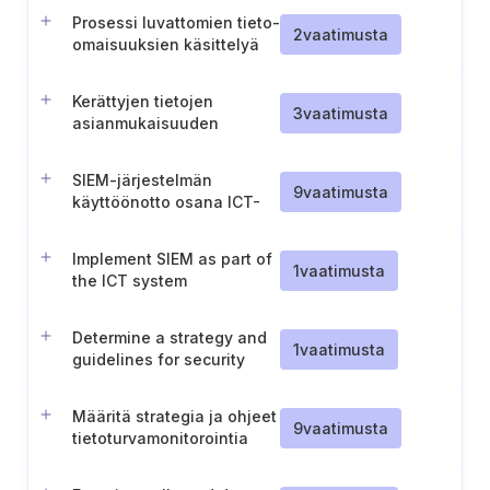
kirjaamisen käyttämiseksi
Prosessi luvattomien tieto-
yrityksen tieto-
2
vaatimusta
omaisuuksien käsittelyä
omaisuusluettelon
varten
päivittämiseen
Kerättyjen tietojen
3
vaatimusta
asianmukaisuuden
varmistaminen
SIEM-järjestelmän
9
vaatimusta
käyttöönotto osana ICT-
järjestelmää
Implement SIEM as part of
1
vaatimusta
the ICT system
Determine a strategy and
1
vaatimusta
guidelines for security
monitoring
Määritä strategia ja ohjeet
9
vaatimusta
tietoturvamonitorointia
varten