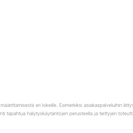
rittämisestä eri lokeille. Esimerkiksi asiakaspalveluihin liitty
ointi tapahtua hälytyskäytäntöjen perusteella ja tiettyjen tote