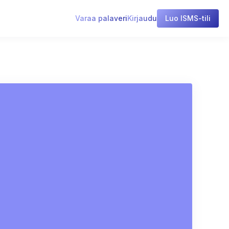
Varaa palaveri
Kirjaudu
Luo ISMS-tili