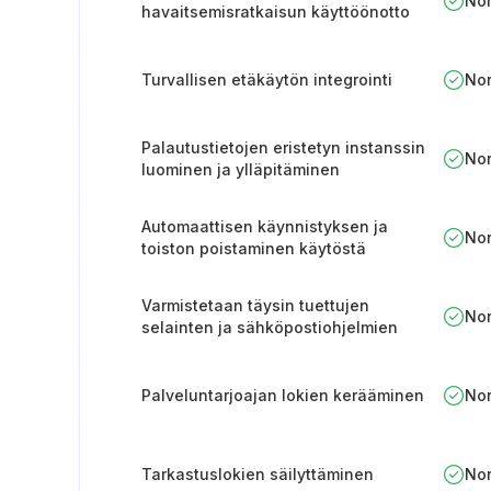
No
havaitsemisratkaisun käyttöönotto
Turvallisen etäkäytön integrointi
No
Palautustietojen eristetyn instanssin
No
luominen ja ylläpitäminen
Automaattisen käynnistyksen ja
No
toiston poistaminen käytöstä
irroitettavien laitteiden osalta
Varmistetaan täysin tuettujen
No
selainten ja sähköpostiohjelmien
käyttö
Palveluntarjoajan lokien kerääminen
No
Tarkastuslokien säilyttäminen
No