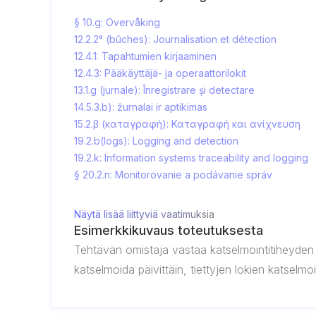
§ 10.g: Overvåking
12.2.2° (bûches): Journalisation et détection
12.4.1: Tapahtumien kirjaaminen
12.4.3: Pääkäyttäjä- ja operaattorilokit
13.1.g (jurnale): Înregistrare și detectare
14.5.3.b): žurnalai ir aptikimas
15.2.β (καταγραφή): Καταγραφή και ανίχνευση
19.2.b(logs): Logging and detection
19.2.k: Information systems traceability and logging
§ 20.2.n: Monitorovanie a podávanie správ
Näytä lisää liittyviä vaatimuksia
Esimerkkikuvaus toteutuksesta
Tehtävän omistaja vastaa katselmointitiheyden mää
katselmoida päivittäin, tiettyjen lokien katselm