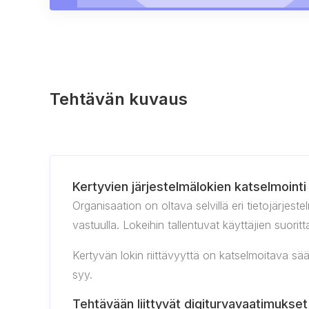
Tehtävän kuvaus
Kertyvien järjestelmälokien katselmointi
Organisaation on oltava selvillä eri tietojärjest
vastuulla. Lokeihin tallentuvat käyttäjien suor
Kertyvän lokin riittävyyttä on katselmoitava säänn
syy.
Tehtävään liittyvät digiturvavaatimukset