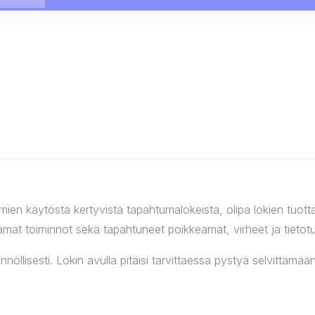
elmien käytöstä kertyvistä tapahtumalokeista, olipa lokien tuott
ittamat toiminnot sekä tapahtuneet poikkeamat, virheet ja tieto
öllisesti. Lokin avulla pitäisi tarvittaessa pystyä selvittämään j