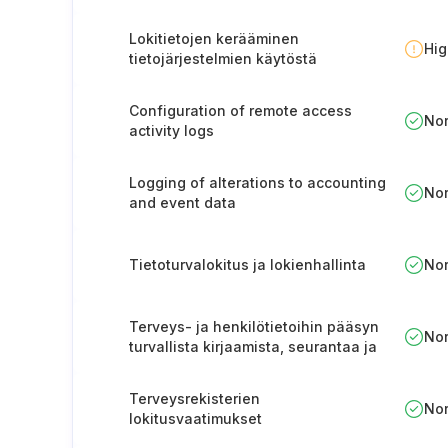
Lokitietojen kerääminen
Hi
tietojärjestelmien käytöstä
Configuration of remote access
No
activity logs
Logging of alterations to accounting
No
and event data
Tietoturvalokitus ja lokienhallinta
No
Terveys- ja henkilötietoihin pääsyn
No
turvallista kirjaamista, seurantaa ja
hallintaa koskeva prosessi
Terveysrekisterien
No
lokitusvaatimukset