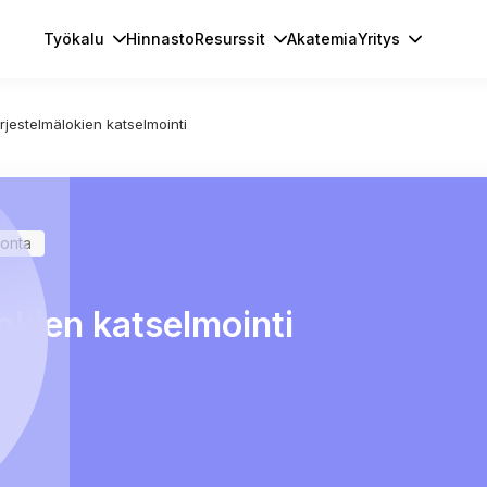
Työkalu
Hinnasto
Resurssit
Akatemia
Yritys
ärjestelmälokien katselmointi
vonta
okien katselmointi