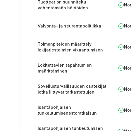
Tuotteet on suunniteltu
No
vähentämään häiriöiden
vaikutuksia.
Valvonta- ja seurantapolitiikka
No
Toimenpiteiden määrittely
No
lokijärjestelmien vikaantumisen
havaitsemiseksi
Lokitettavien tapahtumien
No
määrittäminen
Sovellusturvallisuuden osatekijät,
No
jotka liittyvät tarkastettujen
moduulien tai palvelujen
hyödyntämiseen
Isäntäpohjaisen
No
tunkeutumisenestoratkaisun
käyttöönotto
Isäntäpohjaisen tunkeutumisen