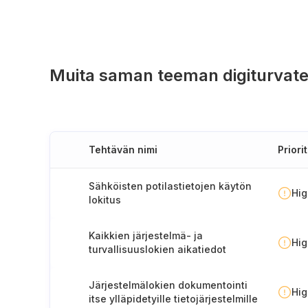
Muita saman teeman digiturvate
Tehtävän nimi
Priorit
Sähköisten potilastietojen käytön
Hi
lokitus
Kaikkien järjestelmä- ja
Hi
turvallisuuslokien aikatiedot
Järjestelmälokien dokumentointi
Hi
itse ylläpidetyille tietojärjestelmille