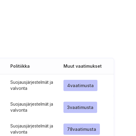
Politiikka
Muut vaatimukset
Suojausjärjestelmät ja
4
vaatimusta
valvonta
Suojausjärjestelmät ja
3
vaatimusta
valvonta
Suojausjärjestelmät ja
78
vaatimusta
valvonta