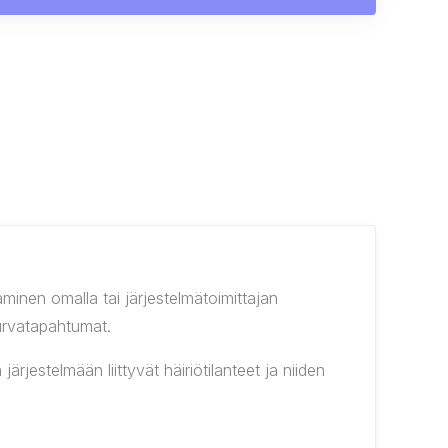
aminen omalla tai järjestelmätoimittajan
turvatapahtumat.
ärjestelmään liittyvät häiriötilanteet ja niiden