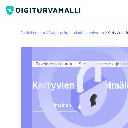
Sisältökirjasto
Suojausjärjestelmät ja valvonta
Kertyvien j
Tekninen tietoturva
Suojausjärjestelmät ja val
Kertyvien järjestelmäl
Aloita ilmainen kokeilu