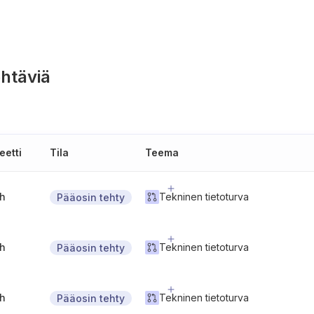
htäviä
eetti
Tila
Teema
gh
Tekninen tietoturva
Pääosin tehty
gh
Tekninen tietoturva
Pääosin tehty
gh
Tekninen tietoturva
Pääosin tehty