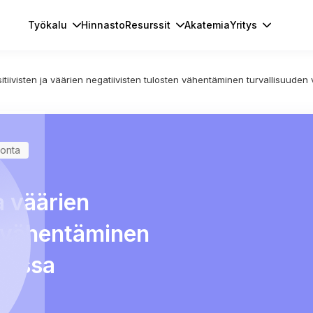
Työkalu
Hinnasto
Resurssit
Akatemia
Yritys
itiivisten ja väärien negatiivisten tulosten vähentäminen turvallisuude
vonta
a väärien
n vähentäminen
nassa