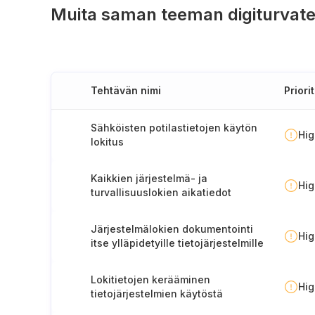
Muita saman teeman digiturvate
Tehtävän nimi
Priorit
Sähköisten potilastietojen käytön
Hi
lokitus
Kaikkien järjestelmä- ja
Hi
turvallisuuslokien aikatiedot
Järjestelmälokien dokumentointi
Hi
itse ylläpidetyille tietojärjestelmille
Lokitietojen kerääminen
Hi
tietojärjestelmien käytöstä