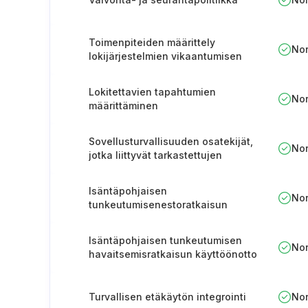
Toimenpiteiden määrittely
No
lokijärjestelmien vikaantumisen
havaitsemiseksi
Lokitettavien tapahtumien
No
määrittäminen
Sovellusturvallisuuden osatekijät,
No
jotka liittyvät tarkastettujen
moduulien tai palvelujen
hyödyntämiseen
Isäntäpohjaisen
No
tunkeutumisenestoratkaisun
käyttöönotto
Isäntäpohjaisen tunkeutumisen
No
havaitsemisratkaisun käyttöönotto
Turvallisen etäkäytön integrointi
No