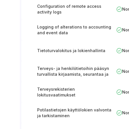
Configuration of remote access
No
activity logs
Logging of alterations to accounting
No
and event data
Tietoturvalokitus ja lokienhallinta
No
Terveys- ja henkilötietoihin pääsyn
No
turvallista kirjaamista, seurantaa ja
hallintaa koskeva prosessi
Terveysrekisterien
No
lokitusvaatimukset
Potilastietojen käyttölokien valvonta
No
ja tarkistaminen