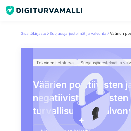
Sisältökirjasto
Suojausjärjestelmät ja valvonta
Väärien pos
Tekninen tietoturva
Suojausjärjestelmät ja val
Väärien positiivisten j
negatiivisten tuloste
turvallisuuden valvon