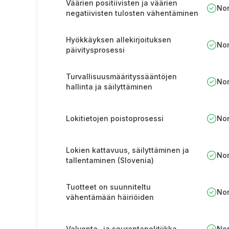
Väärien positiivisten ja väärien
No
negatiivisten tulosten vähentäminen
turvallisuuden valvonnassa
Hyökkäyksen allekirjoituksen
No
päivitysprosessi
Turvallisuusmäärityssääntöjen
No
hallinta ja säilyttäminen
Lokitietojen poistoprosessi
No
Lokien kattavuus, säilyttäminen ja
No
tallentaminen (Slovenia)
Tuotteet on suunniteltu
No
vähentämään häiriöiden
vaikutuksia.
Valvonta- ja seurantapolitiikka
No