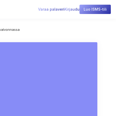
Varaa palaveri
Kirjaudu
Luo ISMS-tili
n valvonnassa