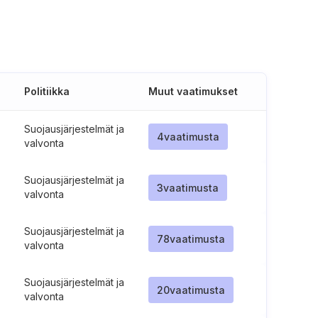
Politiikka
Muut vaatimukset
Suojausjärjestelmät ja
4
vaatimusta
valvonta
Suojausjärjestelmät ja
3
vaatimusta
valvonta
Suojausjärjestelmät ja
78
vaatimusta
valvonta
Suojausjärjestelmät ja
20
vaatimusta
valvonta