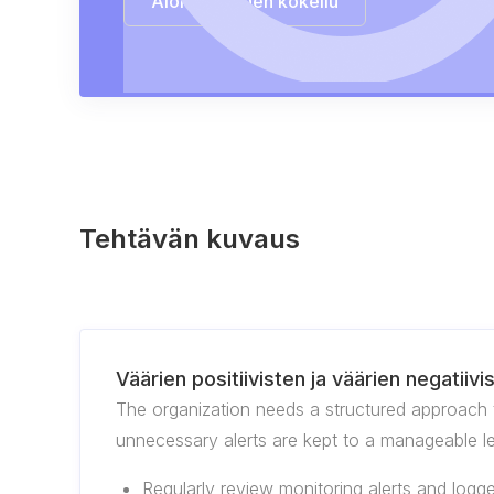
Aloita ilmainen kokeilu
Tehtävän kuvaus
Väärien positiivisten ja väärien negatii
The organization needs a structured approach to
unnecessary alerts are kept to a manageable le
Regularly review monitoring alerts and logge