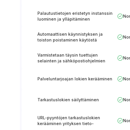
Palautustietojen eristetyn instanssin
No
luominen ja ylläpitäminen
Automaattisen käynnistyksen ja
No
toiston poistaminen käytöstä
irroitettavien laitteiden osalta
Varmistetaan täysin tuettujen
No
selainten ja sähköpostiohjelmien
käyttö
Palveluntarjoajan lokien kerääminen
No
Tarkastuslokien säilyttäminen
No
URL-pyyntöjen tarkastuslokien
No
kerääminen yrityksen tieto-
omaisuudesta