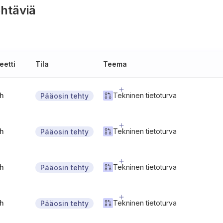
htäviä
eetti
Tila
Teema
gh
Tekninen tietoturva
Pääosin tehty
gh
Tekninen tietoturva
Pääosin tehty
gh
Tekninen tietoturva
Pääosin tehty
gh
Tekninen tietoturva
Pääosin tehty