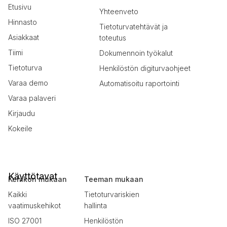
Etusivu
Yhteenveto
Hinnasto
Tietoturvatehtävät ja
Asiakkaat
toteutus
Tiimi
Dokumennoin työkalut
Tietoturva
Henkilöstön digiturvaohjeet
Varaa demo
Automatisoitu raportointi
Varaa palaveri
Kirjaudu
Kokeile
Käyttötavat
Kehikon mukaan
Teeman mukaan
Kaikki
Tietoturvariskien
vaatimuskehikot
hallinta
ISO 27001
Henkilöstön