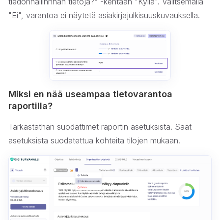
tiedonhallinnnan tietoja?" -kentään "Kyllä". Valitsemalla
"Ei", varantoa ei näytetä asiakirjajulkisuuskuvauksella.
Miksi en nää useampaa tietovarantoa
raportilla?
Tarkastathan suodattimet raportin asetuksista. Saat
asetuksista suodatettua kohteita tilojen mukaan.