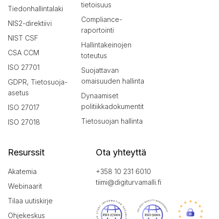
tietoisuus
Tiedonhallintalaki
Compliance-
NIS2-direktiivi
raportointi
NIST CSF
Hallintakeinojen
CSA CCM
toteutus
ISO 27701
Suojattavan
omaisuuden hallinta
GDPR, Tietosuoja-
asetus
Dynaamiset
politiikkadokumentit
ISO 27017
Tietosuojan hallinta
ISO 27018
Resurssit
Ota yhteyttä
Akatemia
+358 10 231 6010
tiimi@digiturvamalli.fi
Webinaarit
Tilaa uutiskirje
Ohjekeskus