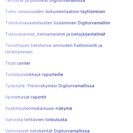
Tehtävät ja politiikat Digiturvamallissa
Tieto-omaisuuden dokumentaation täyttäminen
Tietoturvavaatimusten lisääminen Digiturvamalliin
Tietovarannot, tietoaineistot ja tietojärjestelmät
Toimittajien tietoturva-arvioiden hallinnointi ja
lähettäminen
Trust center
Tulostusvinkkejä raporteille
Työpöytä: Yleisnäkymäsi Digiturvamallissa
Upotettavat raportit
Vaatimustenmukaisuus-näkymä
Vahvista tehtävien toteutusta
Valinnaiset tietokentät Digiturvamallissa