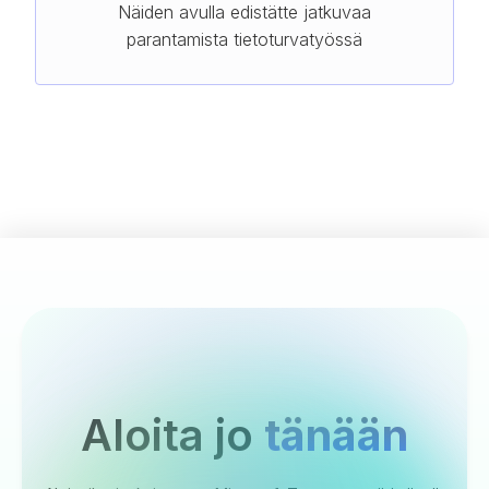
Näiden avulla edistätte jatkuvaa
parantamista tietoturvatyössä
Aloita jo
tänään