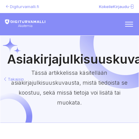
Digiturvamalli.fi
Kokeile
Kirjaudu
Akatemia
Asiakirjajulkisuuskuv
Tässä artikkelissa käsitellään
Takaisin
asiakirjajulkisuuskuvausta, mistä tiedoista se
koostuu, sekä missä tietoja voi lisätä tai
muokata.