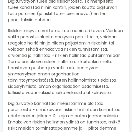
Digiturvatyön tulee olla riskilähtöistä. Toimenpiteitä
tulee kohdistaa niihin kohtiin, joiden kautta digiturvan
taso paranee (ja riskit täten pienenevät) eniten
panostuksiin nähden.
Riskilähtöisyyttä voi toteuttaa monin eri tavoin. Voidaan
valita panostusalueita analyysin perusteella, voidaan
reagoida häiriöihin ja niiden paljastamiin riskeihin tai
voidaan tehdä ennakoivaa riskien tunnistamista,
arviointia ja hallintaa - riskien hallintaa puhtaimmillaan.
Tämä ennakoiva riskien hallinta on kuitenkin melko
haastavaa puuhaa ja vaatii tuekseen hyvän
ymmärryksen oman organisaation
toimintaympäristöstä, kuten hallinnoimista tiedoista,
sidosryhmistä, oman organisaation osaamisesta,
laillisista vaatimuksista sekä erilaisista uhkakuvista.
Digiturvatyö kannattaa mielestämme aloittaa
perusteista - ennakoivaan riskien hallintaan kannattaa
edetä näiden jälkeen. Riskejä on paljon ja monenlaisia.
Ennakoivan riskien hallinnan ydintä on tunnistaa, mitkä
riskit meidän toimintatapojemme ja- -piirteidemme