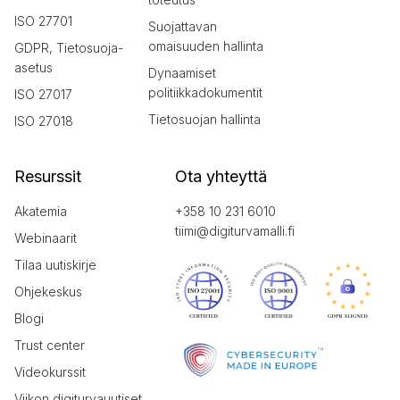
ISO 27701
Suojattavan
omaisuuden hallinta
GDPR, Tietosuoja-
asetus
Dynaamiset
politiikkadokumentit
ISO 27017
Tietosuojan hallinta
ISO 27018
Resurssit
Ota yhteyttä
Akatemia
+358 10 231 6010
tiimi@digiturvamalli.fi
Webinaarit
Tilaa uutiskirje
Ohjekeskus
Blogi
Trust center
Videokurssit
Viikon digiturvauutiset