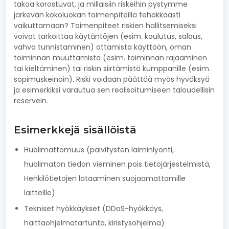
takoa korostuvat, ja millaisiin riskeihin pystymme
järkevän kokoluokan toimenpiteillä tehokkaasti
vaikuttamaan? Toimenpiteet riskien hallitsemiseksi
voivat tarkoittaa käytäntöjen (esim. koulutus, salaus,
vahva tunnistaminen) ottamista käyttöön, oman
toiminnan muuttamista (esim. toiminnan rajaaminen
tai kieltäminen) tai riskin siirtämistä kumppanille (esim.
sopimuskeinoin). Riski voidaan päättää myös hyväksyä
ja esimerkiksi varautua sen realisoitumiseen taloudellisin
reservein.
Esimerkkejä sisällöistä
Huolimattomuus (päivitysten laiminlyönti,
huolimaton tiedon vieminen pois tietojärjestelmistä,
Henkilötietojen lataaminen suojaamattomille
laitteille)
Tekniset hyökkäykset (DDoS-hyökkäys,
haittaohjelmatartunta, kiristysohjelma)