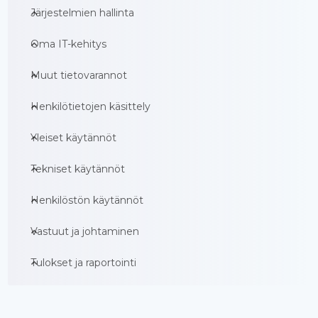
Järjestelmien hallinta

Oma IT-kehitys

Muut tietovarannot

Henkilötietojen käsittely

Yleiset käytännöt

Tekniset käytännöt

Henkilöstön käytännöt

Vastuut ja johtaminen

Tulokset ja raportointi
