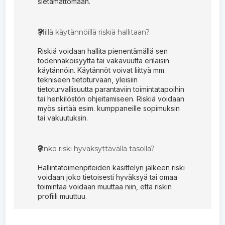
sietämättömään.
Millä käytännöillä riskiä hallitaan?


Riskiä voidaan hallita pienentämällä sen
todennäköisyyttä tai vakavuutta erilaisin
käytännöin. Käytännöt voivat liittyä mm.
tekniseen tietoturvaan, yleisiin
tietoturvallisuutta parantaviin toimintatapoihin
tai henkilöstön ohjeitamiseen. Riskiä voidaan
myös siirtää esim. kumppaneille sopimuksin
tai vakuutuksin.
Onko riski hyväksyttävällä tasolla?


Hallintatoimenpiteiden käsittelyn jälkeen riski
voidaan joko tietoisesti hyväksyä tai omaa
toimintaa voidaan muuttaa niin, että riskin
profiili muuttuu.