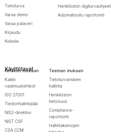
Tietoturva
Henkilöstön digiturvaohjeet
Varaa demo
Automatisoitu raportointi
Varaa palaveri
Kirjaudu
Kokeile
Käyttötavat
Kehikon mukaan
Teeman mukaan
Kaikki
Tietoturvariskien
vaatimuskehikot
hallinta
ISO 27001
Henkilöstön
tietoisuus
Tiedonhallintalaki
Compliance-
NIS2-direktiivi
raportointi
NIST CSF
Hallintakeinojen
CSA CCM
toteutus