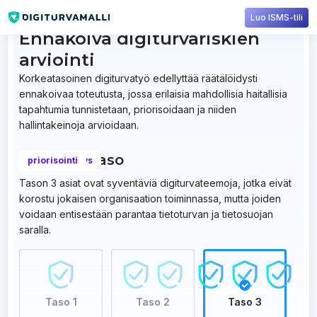
Luo ISMS-tili
Ennakoiva digiturvariskien
arviointi
Korkeatasoinen digiturvatyö edellyttää räätälöidysti
ennakoivaa toteutusta, jossa erilaisia mahdollisia haitallisia
tapahtumia tunnistetaan, priorisoidaan ja niiden
hallintakeinoja arvioidaan.
Vaatimustaso
riskilähtöisyys
ennakointi
priorisointi
Tason 3 asiat ovat syventäviä digiturvateemoja, jotka eivät
korostu jokaisen organisaation toiminnassa, mutta joiden
voidaan entisestään parantaa tietoturvan ja tietosuojan
saralla.
Taso 1
Taso 2
Taso 3