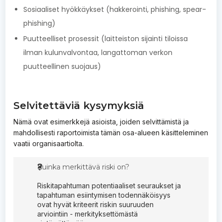
Sosiaaliset hyökkäykset (hakkerointi, phishing, spear-
phishing)
Puutteelliset prosessit (laitteiston sijainti tiloissa
ilman kulunvalvontaa, langattoman verkon
puutteellinen suojaus)
Selvitettäviä kysymyksiä
Nämä ovat esimerkkejä asioista, joiden selvittämistä ja
mahdollisesti raportoimista tämän osa-alueen käsitteleminen
vaatii organisaartiolta.
Kuinka merkittävä riski on?


Riskitapahtuman potentiaaliset seuraukset ja
tapahtuman esiintymisen todennäköisyys
ovat hyvät kriteerit riskin suuruuden
arviointiin - merkityksettömästä